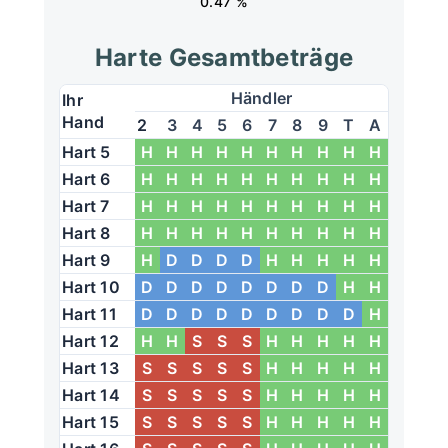
0.47 %
Harte Gesamtbeträge
Händler
Ihr
Hand
2
3
4
5
6
7
8
9
T
A
Hart 5
H
H
H
H
H
H
H
H
H
H
Hart 6
H
H
H
H
H
H
H
H
H
H
Hart 7
H
H
H
H
H
H
H
H
H
H
Hart 8
H
H
H
H
H
H
H
H
H
H
Hart 9
H
D
D
D
D
H
H
H
H
H
Hart 10
D
D
D
D
D
D
D
D
H
H
Hart 11
D
D
D
D
D
D
D
D
D
H
Hart 12
H
H
S
S
S
H
H
H
H
H
Hart 13
S
S
S
S
S
H
H
H
H
H
Hart 14
S
S
S
S
S
H
H
H
H
H
Hart 15
S
S
S
S
S
H
H
H
H
H