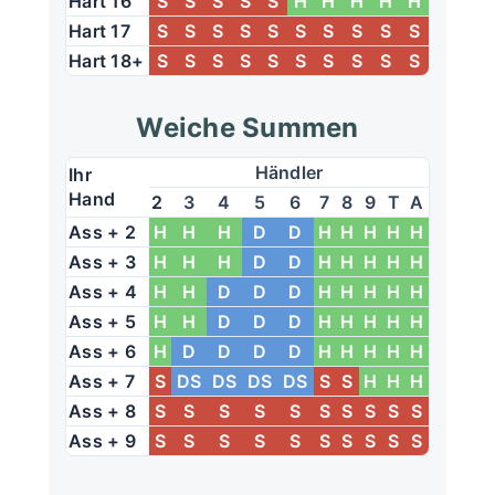
Hart 16
S
S
S
S
S
H
H
H
H
H
Hart 17
S
S
S
S
S
S
S
S
S
S
Hart 18+
S
S
S
S
S
S
S
S
S
S
Weiche Summen
Händler
Ihr
Hand
2
3
4
5
6
7
8
9
T
A
Ass + 2
H
H
H
D
D
H
H
H
H
H
Ass + 3
H
H
H
D
D
H
H
H
H
H
Ass + 4
H
H
D
D
D
H
H
H
H
H
Ass + 5
H
H
D
D
D
H
H
H
H
H
Ass + 6
H
D
D
D
D
H
H
H
H
H
Ass + 7
S
DS
DS
DS
DS
S
S
H
H
H
Ass + 8
S
S
S
S
S
S
S
S
S
S
Ass + 9
S
S
S
S
S
S
S
S
S
S