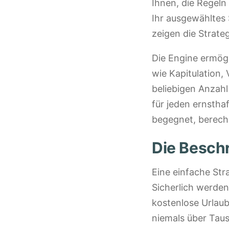
Ihnen, die Regeln
Ihr ausgewähltes 
zeigen die Strat
Die Engine ermögl
wie Kapitulation, 
beliebigen Anzahl
für jeden ernsthaf
begegnet, berec
Die Besch
Eine einfache Str
Sicherlich werden
kostenlose Urlau
niemals über Tau