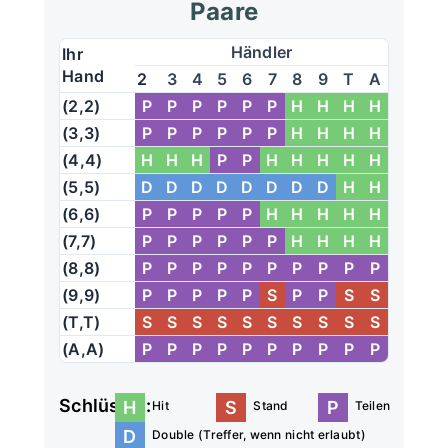
Paare
Händler
Ihr
Hand
2
3
4
5
6
7
8
9
T
A
(2,2)
P
P
P
P
P
P
H
H
H
H
(3,3)
P
P
P
P
P
P
H
H
H
H
(4,4)
H
H
H
P
P
H
H
H
H
H
(5,5)
D
D
D
D
D
D
D
D
H
H
(6,6)
P
P
P
P
P
H
H
H
H
H
(7,7)
P
P
P
P
P
P
H
H
H
H
(8,8)
P
P
P
P
P
P
P
P
P
P
(9,9)
P
P
P
P
P
S
P
P
S
S
(T,T)
S
S
S
S
S
S
S
S
S
S
(A,A)
P
P
P
P
P
P
P
P
P
P
Schlüssel:
H
S
P
Hit
Stand
Teilen
D
Double (Treffer, wenn nicht erlaubt)