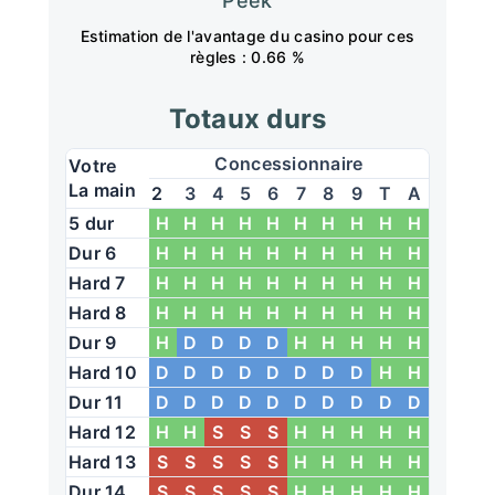
Peek
Estimation de l'avantage du casino pour ces
règles : 0.66 %
Totaux durs
Concessionnaire
Votre
La main
2
3
4
5
6
7
8
9
T
A
5 dur
H
H
H
H
H
H
H
H
H
H
Dur 6
H
H
H
H
H
H
H
H
H
H
Hard 7
H
H
H
H
H
H
H
H
H
H
Hard 8
H
H
H
H
H
H
H
H
H
H
Dur 9
H
D
D
D
D
H
H
H
H
H
Hard 10
D
D
D
D
D
D
D
D
H
H
Dur 11
D
D
D
D
D
D
D
D
D
D
Hard 12
H
H
S
S
S
H
H
H
H
H
Hard 13
S
S
S
S
S
H
H
H
H
H
Dur 14
S
S
S
S
S
H
H
H
H
H