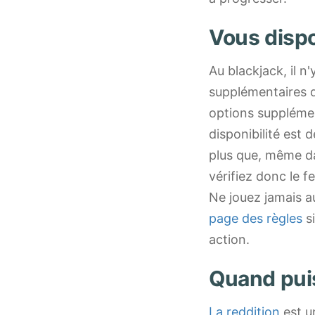
Vous dispo
Au blackjack, il n
supplémentaires 
options supplémen
disponibilité est 
plus que, même da
vérifiez donc le 
Ne jouez jamais au
page des règles
si
action.
Quand puis
La reddition
est u