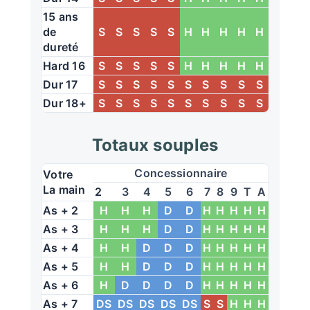
15 ans
de
S
S
S
S
S
H
H
H
H
H
dureté
Hard 16
S
S
S
S
S
H
H
H
H
H
Dur 17
S
S
S
S
S
S
S
S
S
S
Dur 18+
S
S
S
S
S
S
S
S
S
S
Totaux souples
Concessionnaire
Votre
La main
2
3
4
5
6
7
8
9
T
A
As + 2
H
H
H
D
D
H
H
H
H
H
As + 3
H
H
H
D
D
H
H
H
H
H
As + 4
H
H
D
D
D
H
H
H
H
H
As + 5
H
H
D
D
D
H
H
H
H
H
As + 6
H
D
D
D
D
H
H
H
H
H
As + 7
DS
DS
DS
DS
DS
S
S
H
H
H