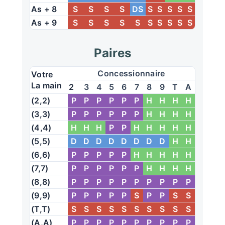
As + 8
S
S
S
S
DS
S
S
S
S
S
As + 9
S
S
S
S
S
S
S
S
S
S
Paires
Concessionnaire
Votre
La main
2
3
4
5
6
7
8
9
T
A
(2,2)
P
P
P
P
P
P
H
H
H
H
(3,3)
P
P
P
P
P
P
H
H
H
H
(4,4)
H
H
H
P
P
H
H
H
H
H
(5,5)
D
D
D
D
D
D
D
D
H
H
(6,6)
P
P
P
P
P
H
H
H
H
H
(7,7)
P
P
P
P
P
P
H
H
H
H
(8,8)
P
P
P
P
P
P
P
P
P
P
(9,9)
P
P
P
P
P
S
P
P
S
S
(T,T)
S
S
S
S
S
S
S
S
S
S
(A,A)
P
P
P
P
P
P
P
P
P
P