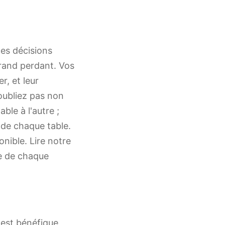
ces décisions
rand perdant. Vos
, et leur
'oubliez pas non
le à l'autre ;
 de chaque table.
onible. Lire notre
le de chaque
 est bénéfique