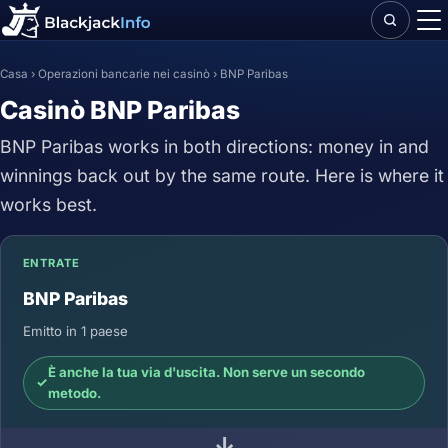
Casa
›
Operazioni bancarie nei casinò
› BNP Paribas
Casinò BNP Paribas
BNP Paribas works in both directions: money in and
winnings back out by the same route. Here is where it
works best.
ENTRATE
BNP Paribas
Emitto in 1 paese
È anche la tua via d'uscita. Non serve un secondo
✓
metodo.
→