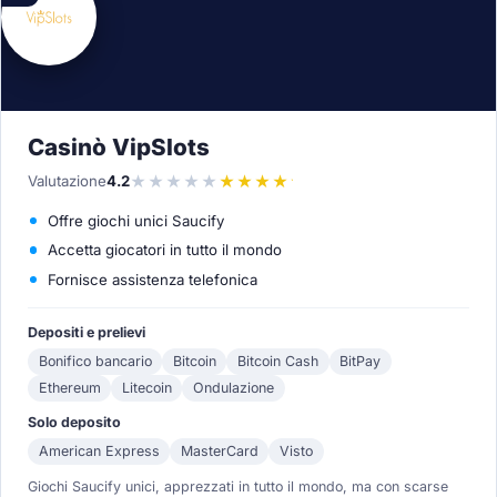
Casinò VipSlots
Valutazione
4.2
★★★★★
★★★★★
Offre giochi unici Saucify
Accetta giocatori in tutto il mondo
Fornisce assistenza telefonica
Depositi e prelievi
Bonifico bancario
Bitcoin
Bitcoin Cash
BitPay
Ethereum
Litecoin
Ondulazione
Solo deposito
American Express
MasterCard
Visto
Giochi Saucify unici, apprezzati in tutto il mondo, ma con scarse