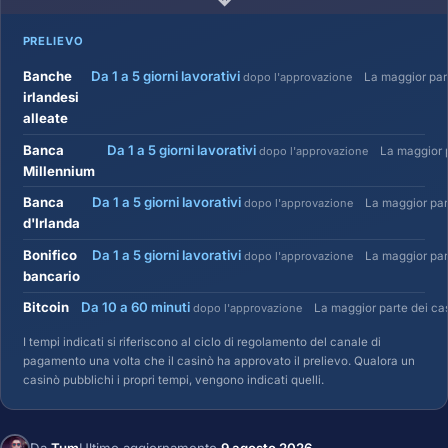
PRELIEVO
Banche
Da 1 a 5 giorni lavorativi
dopo l'approvazione
La maggior par
irlandesi
alleate
Banca
Da 1 a 5 giorni lavorativi
dopo l'approvazione
La maggior 
Millennium
Banca
Da 1 a 5 giorni lavorativi
dopo l'approvazione
La maggior par
d'Irlanda
Bonifico
Da 1 a 5 giorni lavorativi
dopo l'approvazione
La maggior par
bancario
Bitcoin
Da 10 a 60 minuti
dopo l'approvazione
La maggior parte dei ca
I tempi indicati si riferiscono al ciclo di regolamento del canale di
pagamento una volta che il casinò ha approvato il prelievo. Qualora un
casinò pubblichi i propri tempi, vengono indicati quelli.