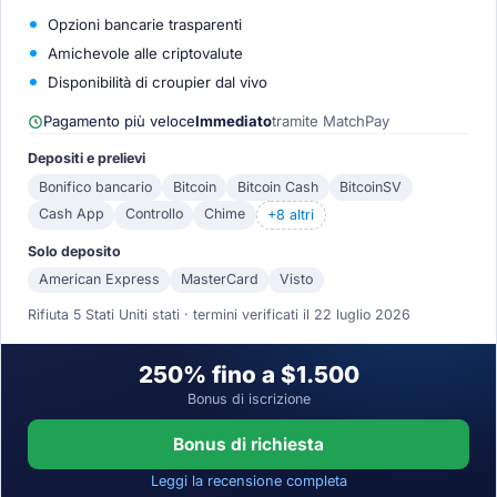
Opzioni bancarie trasparenti
Amichevole alle criptovalute
Disponibilità di croupier dal vivo
Pagamento più veloce
Immediato
tramite MatchPay
Depositi e prelievi
Bonifico bancario
Bitcoin
Bitcoin Cash
BitcoinSV
Cash App
Controllo
Chime
+8 altri
Solo deposito
American Express
MasterCard
Visto
Rifiuta 5 Stati Uniti stati · termini verificati il 22 luglio 2026
250% fino a $1.500
Bonus di iscrizione
Bonus di richiesta
Leggi la recensione completa