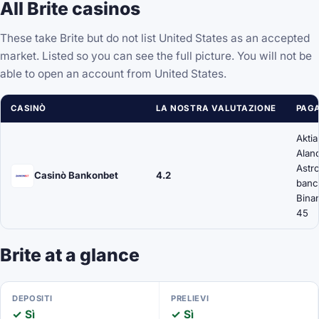
All Brite casinos
These take Brite but do not list United States as an accepted
market. Listed so you can see the full picture. You will not be
able to open an account from United States.
CASINÒ
LA NOSTRA VALUTAZIONE
PAG
Aktia
Alan
Astro
4.2
Casinò Bankonbet
banc
Binan
45
Brite at a glance
DEPOSITI
PRELIEVI
Sì
Sì