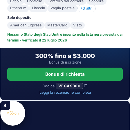
Bitcoin
Controllo
Controllo del corriere
Scoprire
Ethereum
Litecoin
Vaglia postale
+3 altri
Solo deposito
American Express
MasterCard
Visto
Nessuno Stato degli Stati Uniti è inserito nella lista nera prevista dai
termini · verificato il 22 luglio 2026
300% fino a $3.000
Bonus di iscrizione
Bonus di richiesta
Codice
VEGAS300
❐
Leggi la recensione completa
4