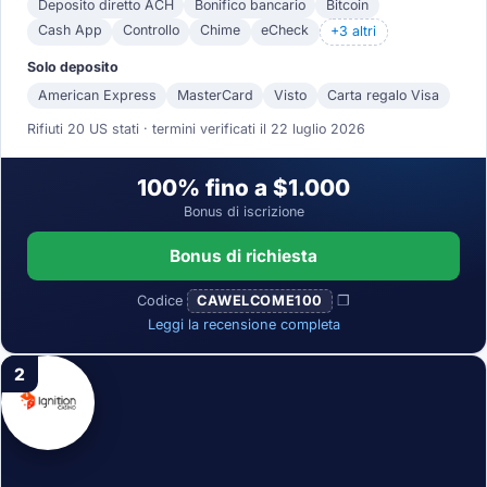
Deposito diretto ACH
Bonifico bancario
Bitcoin
Cash App
Controllo
Chime
eCheck
+3 altri
Solo deposito
American Express
MasterCard
Visto
Carta regalo Visa
Rifiuti 20 US stati · termini verificati il 22 luglio 2026
100% fino a $1.000
Bonus di iscrizione
Bonus di richiesta
Codice
CAWELCOME100
❐
Leggi la recensione completa
2