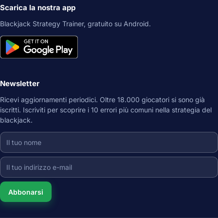
Scarica la nostra app
Blackjack Strategy Trainer, gratuito su Android.
Newsletter
Ricevi aggiornamenti periodici. Oltre 18.000 giocatori si sono già
iscritti. Iscriviti per scoprire i 10 errori più comuni nella strategia del
blackjack.
Abbonarsi