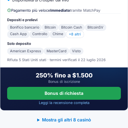
Disponibilità di croupier dal vivo
Pagamento più veloce
Immediato
tramite MatchPay
Depositi e prelievi
Bonifico bancario
Bitcoin
Bitcoin Cash
BitcoinSV
Cash App
Controllo
Chime
+8 altri
Solo deposito
American Express
MasterCard
Visto
Rifiuta 5 Stati Uniti stati · termini verificati il 22 luglio 2026
250% fino a $1.500
Bonus di iscrizione
Bonus di richiesta
Leggi la recensione completa
Mostra gli altri 8 casinò