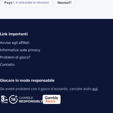
Payz
Neosurf
1, in entrambe le direzioni
1
Link importanti
Avviso agli affiliati
Informativa sulla privacy
Problemi di gioco?
Contatto
Giocare in modo responsabile
Se avete problemi con il gioco d'azzardo, cercate aiuto
qui
.