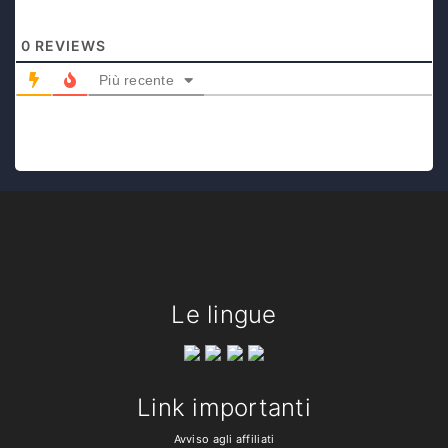
0
REVIEWS
Più recente
Le lingue
Link importanti
Avviso agli affiliati