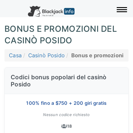
Navi
BONUS E PROMOZIONI DEL
CASINÒ POSIDO
Casa
Casinò Posido
Bonus e promozioni
Codici bonus popolari del casinò
Posido
100% fino a $750 + 200 giri gratis
Nessun codice richiesto
18