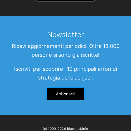
Newsletter
Ricevi aggiornamenti periodici. Oltre 18.000
persone si sono già iscritte!
Iscriviti per scoprire i 10 principali errori di
strategia del blackjack
Abbonarsi
(c) 1999-2026 Blackjackinfo