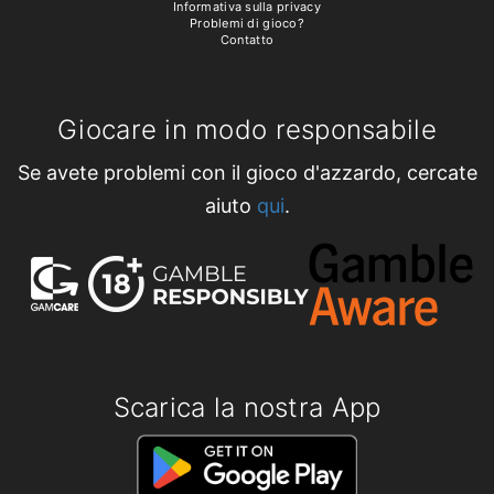
Informativa sulla privacy
Problemi di gioco?
Contatto
Giocare in modo responsabile
Se avete problemi con il gioco d'azzardo, cercate
aiuto
qui
.
Scarica la nostra App