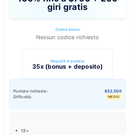
giri gratis
Codice bonus
Nessun codice richiesto
Requisiti di puntata
35x (bonus + deposito)
Puntate richieste:
$52,500
Difficoltà:
MEDIO
18+