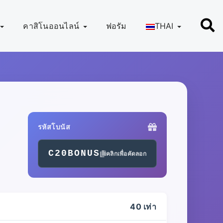
คาสิโนออนไลน์
ฟอรัม
THAI
รหัสโบนัส
C20BONUS
คลิกเพื่อคัดลอก
40 เท่า