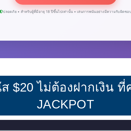
ปลอดภัย • สำหรับผู้ที่มีอายุ 18 ปีขึ้นไปเท่านั้น • เล่นการพนันอย่างมีความรับผิดชอ
ัส $20 ไม่ต้องฝากเงิน 
JACKPOT