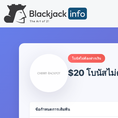
โบนัสไม่ต้องฝากเงิน
$20 โบนัสไม่
ข้อกำหนดการเดิมพัน