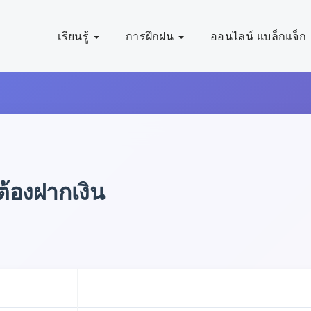
เรียนรู้
การฝึกฝน
ออนไลน์ แบล็กแจ็ก
ต้องฝากเงิน