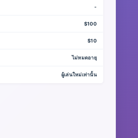
-
$100
$10
ไม่หมดอายุ
ผู้เล่นใหม่เท่านั้น