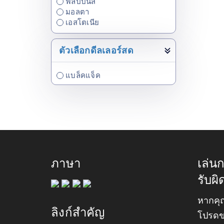
UPI
BTC
ฟิลิปปินส์
สตูดิโอดีลเลอร์จริง
อินสตาเดบิต
อีทีเอช
มอลตา
เบลาทรา เกมส์
Skrill 1-Tap
USDT
เอสโตเนีย
ทอม ฮอร์น
OXXO
PEN
อันจูอาน
MrSlotty
ชำระเงินที่เคาน์เตอร์
ซีแอลพี
UKGC
โอริกซ์ เกมมิ่ง
ตัวเลือกดีลเลอร์สด
โบเลโต
บาท
ปานามา
พุช เกมมิ่ง
Postepay
LTC
หน่วยงานกำกับดูแลการเล่น
เกมส์ โกลบอล
เกมมอลตา
แอปเปิล เพย์
PHP
แบล็คแจ็ค
ALL41 STUDIOS
คณะกรรมการการพนันแห่ง
อินโนวาเพย์
MYR
ฟูกาโซ
สหราชอาณาจักร
Klarna
รูบ
แฟนตาสมา เกมส์
คณะกรรมการควบคุมเครื่อง
บิทาบีนanse โคอิน
บีซีเอช
บลูพринต์ เกมมิง
ดื่มแอลกอฮอล์และการเล่น
เกมของออนแทรีโอ (AGCO)
ค้นพบ
XDG
เกมอมัต
Google Pay
ไอดีอาร์
นิวเคลียส เกมมิ่ง
โฟนพี
SGD
เรวอลเวอร์ เกมมิง
ริปเปิล
NGN
เกมซิกซ์
eZeeWallet
VND
REEVO
ภาษา
เล่น
เจซีบี
KRW
เฟลิกซ์ เกมมิ่ง
รับผ
สติกเพย์
TRX
Amusnet (EGT)
ทรอน
KZT
ไอซอฟต์เบท
โทดิโต แคช
หากคุณ
BNB
เกมบีท
ลิงก์สำคัญ
เหรียญ USD
SEK
เกมมิ่ง
โปรดข
ไดเนอร์สคลับ
ADA
ซิลเลียน เกมส์