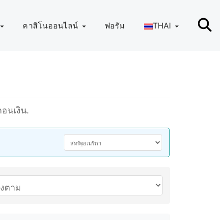
คาสิโนออนไลน์
ฟอรัม
THAI
อนเงิน.