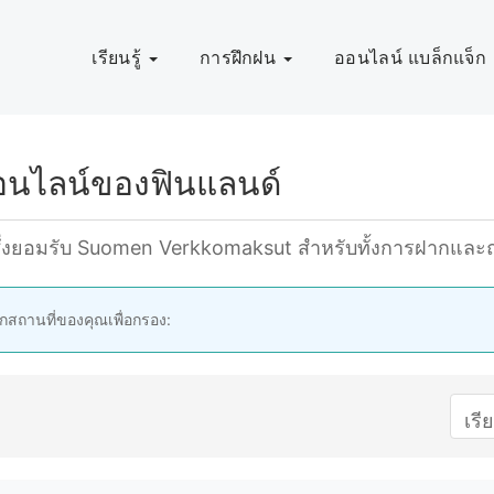
เรียนรู้
การฝึกฝน
ออนไลน์ แบล็กแจ็ก
ออนไลน์ของฟินแลนด์
ำซึ่งยอมรับ Suomen Verkkomaksut สำหรับทั้งการฝากและถ
อกสถานที่ของคุณเพื่อกรอง: