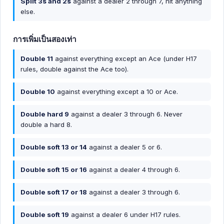
Split 3s and 2s
against a dealer 2 through 7, hit anything
else.
การเพิ่มเป็นสองเท่า
Double 11
against everything except an Ace (under H17
rules, double against the Ace too).
Double 10
against everything except a 10 or Ace.
Double hard 9
against a dealer 3 through 6. Never
double a hard 8.
Double soft 13 or 14
against a dealer 5 or 6.
Double soft 15 or 16
against a dealer 4 through 6.
Double soft 17 or 18
against a dealer 3 through 6.
Double soft 19
against a dealer 6 under H17 rules.