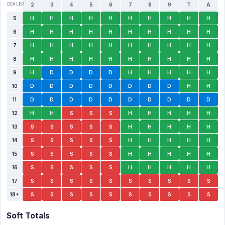
DEALER
2
3
4
5
6
7
8
9
T
A
5
H
H
H
H
H
H
H
H
H
H
6
H
H
H
H
H
H
H
H
H
H
7
H
H
H
H
H
H
H
H
H
H
8
H
H
H
H
H
H
H
H
H
H
9
H
D
D
D
D
H
H
H
H
H
10
D
D
D
D
D
D
D
D
H
H
11
D
D
D
D
D
D
D
D
D
D
12
H
H
S
S
S
H
H
H
H
H
13
S
S
S
S
S
H
H
H
H
H
14
S
S
S
S
S
H
H
H
H
H
15
S
S
S
S
S
H
H
H
H
H
16
S
S
S
S
S
H
H
H
H
H
17
S
S
S
S
S
S
S
S
S
S
18+
S
S
S
S
S
S
S
S
S
S
Soft Totals