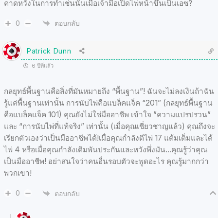
คาดหวังในการทำเช่นนั้นเมื่อเจ้ามือเปิดไพ่หน้าขึ้นเป็นเอซ?
0
ตอบกลับ
Patrick Dunn
6 ปีที่แล้ว
กลยุทธ์พื้นฐานคือสิ่งที่มันหมายถึง “พื้นฐาน”! ฉันจะไม่ลงเงินถ้าฉัน
รู้แค่พื้นฐานเท่านั้น การนับไพ่คือแบล็คแจ็ค “201” (กลยุทธ์พื้นฐาน
คือแบล็คแจ็ค 101) คุณยังไม่ใช่มืออาชีพ เข้าใจ ”ความแปรปรวน”
และ “การนับไพ่ที่แท้จริง” เท่านั้น (เมื่อคุณเชี่ยวชาญแล้ว) คุณถึงจะ
เรียกตัวเองว่าเป็นมืออาชีพได้!เมื่อคุณกำลังตีไพ่ 17 แต้มเต็มและได้
ไพ่ 4 หรือเมื่อคุณกำลังเดิมพันประกันและหวังพึ่งมัน...คุณรู้ว่าคุณ
เป็นมืออาชีพ! อย่าสนใจว่าคนอื่นรอบตัวจะพูดอะไร คุณรู้มากกว่า
พวกเขา!
0
ตอบกลับ