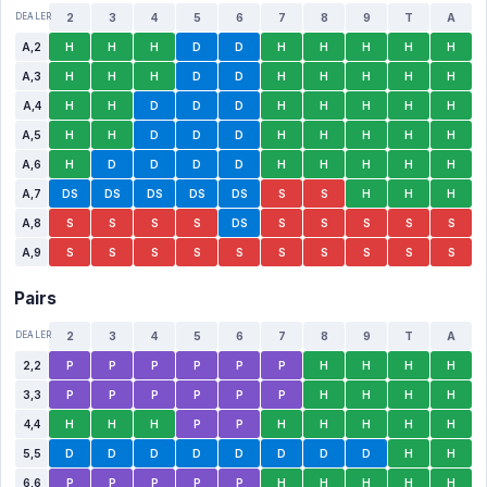
DEALER
2
3
4
5
6
7
8
9
T
A
A,2
H
H
H
D
D
H
H
H
H
H
A,3
H
H
H
D
D
H
H
H
H
H
A,4
H
H
D
D
D
H
H
H
H
H
A,5
H
H
D
D
D
H
H
H
H
H
A,6
H
D
D
D
D
H
H
H
H
H
A,7
DS
DS
DS
DS
DS
S
S
H
H
H
A,8
S
S
S
S
DS
S
S
S
S
S
A,9
S
S
S
S
S
S
S
S
S
S
Pairs
DEALER
2
3
4
5
6
7
8
9
T
A
2,2
P
P
P
P
P
P
H
H
H
H
3,3
P
P
P
P
P
P
H
H
H
H
4,4
H
H
H
P
P
H
H
H
H
H
5,5
D
D
D
D
D
D
D
D
H
H
6,6
P
P
P
P
P
H
H
H
H
H