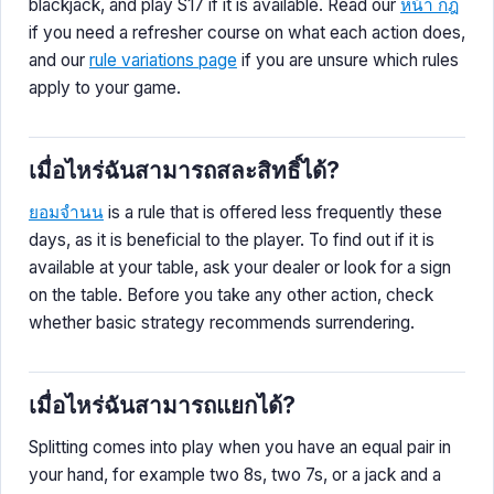
blackjack, and play S17 if it is available. Read our
หน้า กฎ
if you need a refresher course on what each action does,
and our
rule variations page
if you are unsure which rules
apply to your game.
เมื่อไหร่ฉันสามารถสละสิทธิ์ได้?
ยอมจำนน
is a rule that is offered less frequently these
days, as it is beneficial to the player. To find out if it is
available at your table, ask your dealer or look for a sign
on the table. Before you take any other action, check
whether basic strategy recommends surrendering.
เมื่อไหร่ฉันสามารถแยกได้?
Splitting comes into play when you have an equal pair in
your hand, for example two 8s, two 7s, or a jack and a