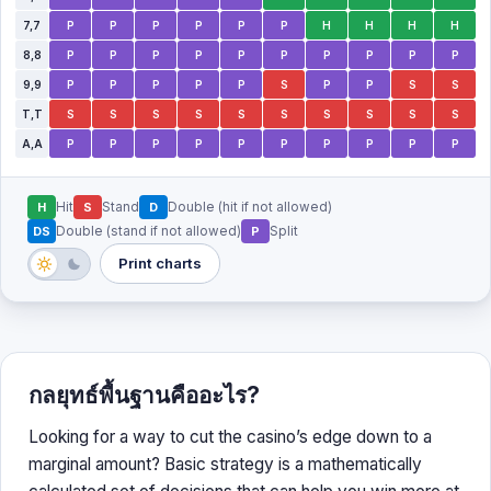
7,7
P
P
P
P
P
P
H
H
H
H
8,8
P
P
P
P
P
P
P
P
P
P
9,9
P
P
P
P
P
S
P
P
S
S
T,T
S
S
S
S
S
S
S
S
S
S
A,A
P
P
P
P
P
P
P
P
P
P
H
Hit
S
Stand
D
Double (hit if not allowed)
DS
Double (stand if not allowed)
P
Split
Print charts
กลยุทธ์พื้นฐานคืออะไร?
Looking for a way to cut the casino’s edge down to a
marginal amount? Basic strategy is a mathematically