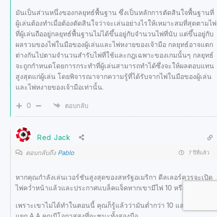
มันเป็นส่วนหนึ่งของกลยุทธ์พื้นฐาน ซึ่งเป็นหลักการตัดสินใจพื้นฐานที่
ผู้เล่นต้องทำเมื่อต้องตัดสินใจว่าจะเล่นอย่างไรให้เหมาะสมที่สุดตามไพ่
ที่ผู้เล่นถืออยู่กลยุทธ์พื้นฐานไม่ได้ขึ้นอยู่กับจำนวนไพ่ที่นับ แต่ขึ้นอยู่กับ
ผลรวมของไพ่ในมือของผู้เล่นและไพ่หงายของเจ้ามือ กลยุทธ์อาจแตก
ต่างกันไปตามจำนวนสำรับไพ่ที่ใช้และกฎเฉพาะของเกมนั้นๆ กลยุทธ์
จะถูกกำหนดโดยการกระทำที่ผู้เล่นสามารถทำได้ซึ่งจะให้ผลตอบแทน
สูงสุดแก่ผู้เล่น โดยพิจารณาจากความรู้ที่ได้รับจากไพ่ในมือของผู้เล่น
และไพ่หงายของเจ้ามือเท่านั้น.
0
ตอบกลับ
Red Jack
ตอบกลับถึง
Pablo
7 ปีที่แล้ว
หากคุณกำลังเล่นเวอร์ชันสูงสุดของสหรัฐอเมริกา ดีลเลอร์ควรจะเปิด
ไพ่คว่ำหน้าแล้วและประกาศแบล็คแจ็คหากเขามีไพ่ 10 หรือ A.
เพราะเขาไม่ได้ทำในตอนนี้ คุณก็รู้แล้วว่ามันต่ำกว่า 10 และถ้าคุณ
แยก A,A คุณมีโอกาสสูงที่จะชนะทั้งสองมือ.