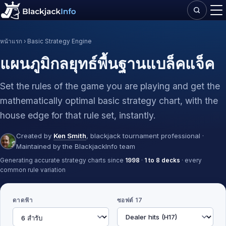
หน้าแรก
› Basic Strategy Engine
แผนภูมิกลยุทธ์พื้นฐานแบล็คแจ็ค
Set the rules of the game you are playing and get the
mathematically optimal basic strategy chart, with the
house edge for that rule set, instantly.
Created by
Ken Smith
, blackjack tournament professional ·
Maintained by the BlackjackInfo team
Generating accurate strategy charts since
1998
·
1 to 8 decks
· every
common rule variation
ดาดฟ้า
ซอฟต์ 17