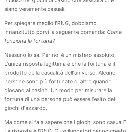
incluso nei giochi di casinò che assicura che
siano veramente casuali.
Per spiegare meglio l'RNG, dobbiamo
innanzitutto porvi la seguente domanda:
Come
funziona la fortuna?
Nessuno lo sa. Per noi è un mistero assoluto.
L'unica risposta legittima è che la fortuna è il
prodotto della casualità dell'universo. Alcune
persone sono più fortunate di altre quando
giocano al casinò. Un modo per misurare la
fortuna di una persona può essere l'esito dei
giochi d'azzardo.
Ma come si fa a sapere che i giochi sono casuali?
La risposta è l'RNG. Gli sviluppatori hanno creato