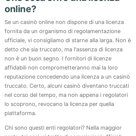
online?
Se un casinò online non dispone di una licenza
fornita da un organismo di regolamentazione
ufficiale, vi consigliamo di starne alla larga. Non è
detto che sia truccato, ma l'assenza di licenza
non è un buon segno. I fornitori di licenze
affidabili non comprometteranno mai la loro
reputazione concedendo una licenza a un casinò
truccato. Certo, alcuni casinò diventano truccati
nel corso del tempo, ma non appena i regolatori
lo scoprono, revocano la licenza per quella
piattaforma.
Chi sono questi enti regolatori? Nella maggior