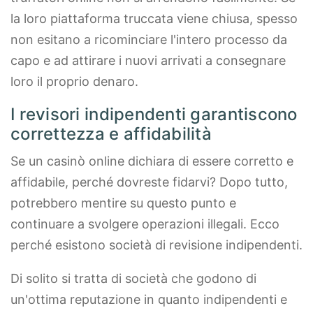
la loro piattaforma truccata viene chiusa, spesso
non esitano a ricominciare l'intero processo da
capo e ad attirare i nuovi arrivati a consegnare
loro il proprio denaro.
I revisori indipendenti garantiscono
correttezza e affidabilità
Se un casinò online dichiara di essere corretto e
affidabile, perché dovreste fidarvi? Dopo tutto,
potrebbero mentire su questo punto e
continuare a svolgere operazioni illegali. Ecco
perché esistono società di revisione indipendenti.
Di solito si tratta di società che godono di
un'ottima reputazione in quanto indipendenti e