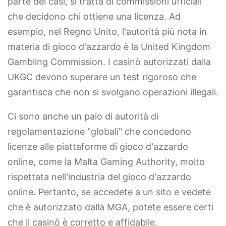
parte dei casi, si tratta di commissioni ufficiali
che decidono chi ottiene una licenza. Ad
esempio, nel Regno Unito, l'autorità più nota in
materia di gioco d'azzardo è la United Kingdom
Gambling Commission. I casinò autorizzati dalla
UKGC devono superare un test rigoroso che
garantisca che non si svolgano operazioni illegali.
Ci sono anche un paio di autorità di
regolamentazione "globali" che concedono
licenze alle piattaforme di gioco d'azzardo
online, come la Malta Gaming Authority, molto
rispettata nell'industria del gioco d'azzardo
online. Pertanto, se accedete a un sito e vedete
che è autorizzato dalla MGA, potete essere certi
che il casinò è corretto e affidabile.