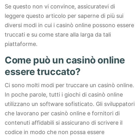
Se questo non vi convince, assicuratevi di
leggere questo articolo per saperne di più sui
diversi modi in cui i casinò online possono essere
truccati e su come stare alla larga da tali
piattaforme.
Come può un casinò online
essere truccato?
Ci sono molti modi per truccare un casinò online.
In poche parole, tutti i giochi di casinò online
utilizzano un software sofisticato. Gli sviluppatori
che lavorano per casinò online e fornitori di
contenuti affidabili si assicurano di scrivere il
codice in modo che non possa essere