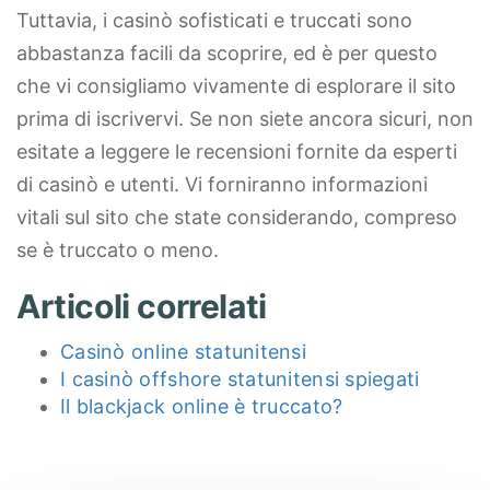
Tuttavia, i casinò sofisticati e truccati sono
abbastanza facili da scoprire, ed è per questo
che vi consigliamo vivamente di esplorare il sito
prima di iscrivervi. Se non siete ancora sicuri, non
esitate a leggere le recensioni fornite da esperti
di casinò e utenti. Vi forniranno informazioni
vitali sul sito che state considerando, compreso
se è truccato o meno.
Articoli correlati
Casinò online statunitensi
I casinò offshore statunitensi spiegati
Il blackjack online è truccato?