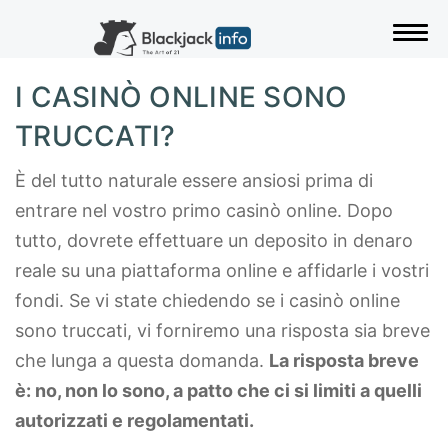
Navi
I CASINÒ ONLINE SONO
TRUCCATI?
È del tutto naturale essere ansiosi prima di
entrare nel vostro primo casinò online. Dopo
tutto, dovrete effettuare un deposito in denaro
reale su una piattaforma online e affidarle i vostri
fondi. Se vi state chiedendo se i casinò online
sono truccati, vi forniremo una risposta sia breve
che lunga a questa domanda.
La risposta breve
è: no, non lo sono, a patto che ci si limiti a quelli
autorizzati e regolamentati.