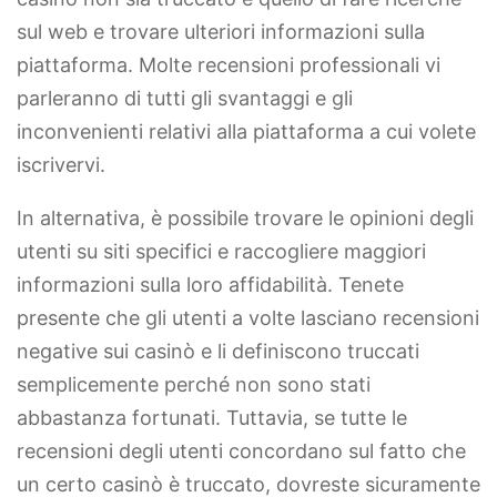
sul web e trovare ulteriori informazioni sulla
piattaforma. Molte recensioni professionali vi
parleranno di tutti gli svantaggi e gli
inconvenienti relativi alla piattaforma a cui volete
iscrivervi.
In alternativa, è possibile trovare le opinioni degli
utenti su siti specifici e raccogliere maggiori
informazioni sulla loro affidabilità. Tenete
presente che gli utenti a volte lasciano recensioni
negative sui casinò e li definiscono truccati
semplicemente perché non sono stati
abbastanza fortunati. Tuttavia, se tutte le
recensioni degli utenti concordano sul fatto che
un certo casinò è truccato, dovreste sicuramente