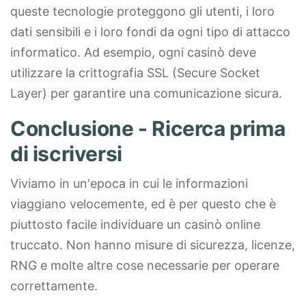
queste tecnologie proteggono gli utenti, i loro
dati sensibili e i loro fondi da ogni tipo di attacco
informatico. Ad esempio, ogni casinò deve
utilizzare la crittografia SSL (Secure Socket
Layer) per garantire una comunicazione sicura.
Conclusione - Ricerca prima
di iscriversi
Viviamo in un'epoca in cui le informazioni
viaggiano velocemente, ed è per questo che è
piuttosto facile individuare un casinò online
truccato. Non hanno misure di sicurezza, licenze,
RNG e molte altre cose necessarie per operare
correttamente.