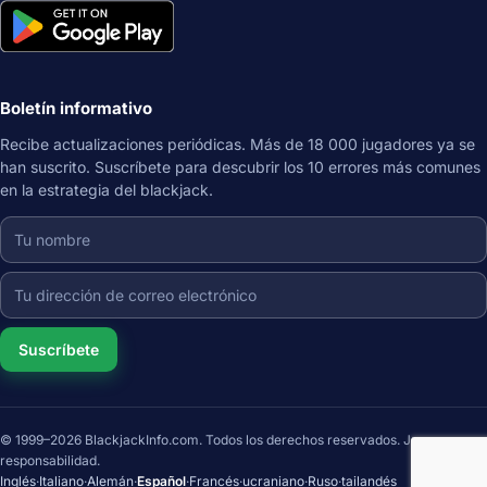
Boletín informativo
Recibe actualizaciones periódicas. Más de 18 000 jugadores ya se
han suscrito. Suscríbete para descubrir los 10 errores más comunes
en la estrategia del blackjack.
Suscríbete
© 1999–2026 BlackjackInfo.com. Todos los derechos reservados. Juega con
responsabilidad.
Inglés
·
Italiano
·
Alemán
·
Español
·
Francés
·
ucraniano
·
Ruso
·
tailandés