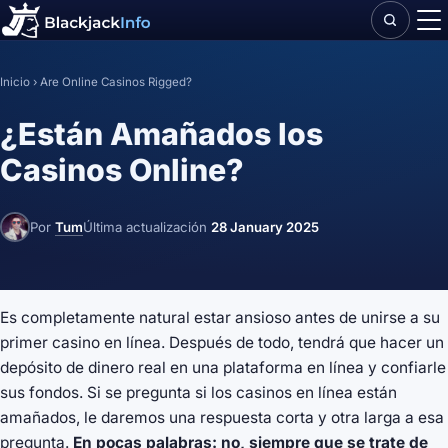
Inicio
› Are Online Casinos Rigged?
¿Están Amañados los
Casinos Online?
Por
Tum
Última actualización
28 January 2025
Es completamente natural estar ansioso antes de unirse a su
primer casino en línea. Después de todo, tendrá que hacer un
depósito de dinero real en una plataforma en línea y confiarle
sus fondos. Si se pregunta si los casinos en línea están
amañados, le daremos una respuesta corta y otra larga a esa
pregunta.
En pocas palabras: no, siempre que se trate de