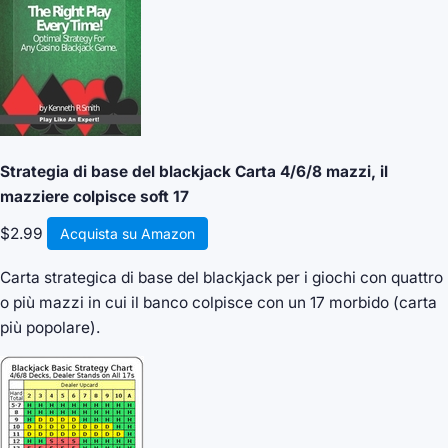
Strategia di base del blackjack Carta 4/6/8 mazzi, il
mazziere colpisce soft 17
$2.99
Acquista su Amazon
Carta strategica di base del blackjack per i giochi con quattro
o più mazzi in cui il banco colpisce con un 17 morbido (carta
più popolare).