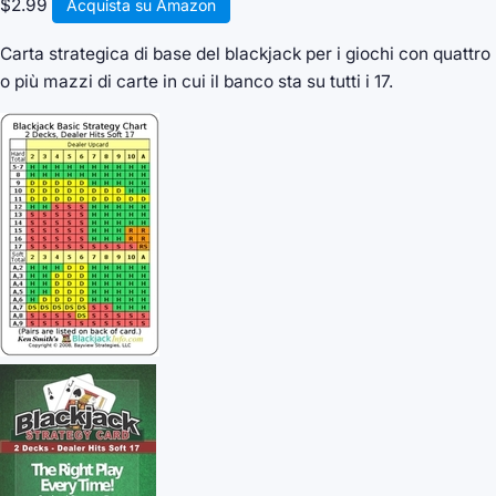
$2.99
Acquista su Amazon
Carta strategica di base del blackjack per i giochi con quattro
o più mazzi di carte in cui il banco sta su tutti i 17.