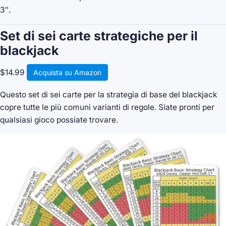
3″.
Set di sei carte strategiche per il
blackjack
$14.99
Acquista su Amazon
Questo set di sei carte per la strategia di base del blackjack
copre tutte le più comuni varianti di regole. Siate pronti per
qualsiasi gioco possiate trovare.