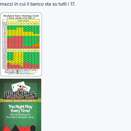
mazzi in cui il banco sta su tutti i 17.