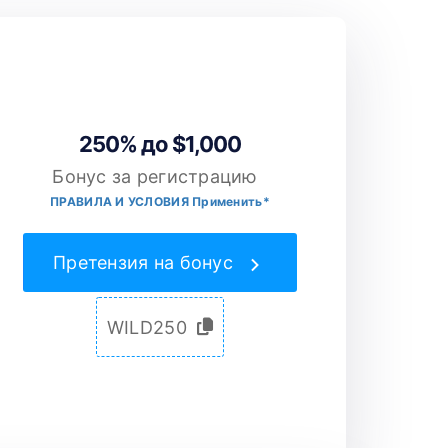
250% до $1,000
Бонус за регистрацию
ПРАВИЛА И УСЛОВИЯ Применить*
Претензия на бонус
WILD250