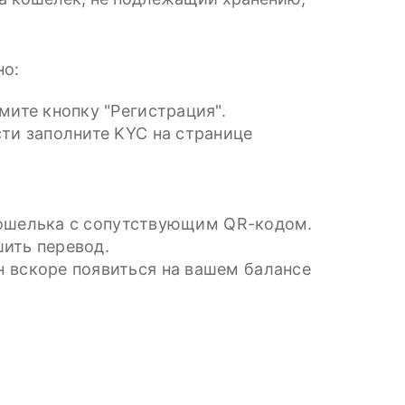
но:
ите кнопку "Регистрация".
ти заполните KYC на странице
.
 кошелька с сопутствующим QR-кодом.
шить перевод.
 вскоре появиться на вашем балансе