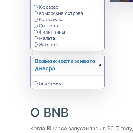
Студия Iron Dog
iDebit
GBP
Spribe
Кюрасао
American Express
HUF
Swintt
Коморские острова
Flexepin
CZK
Switch Studios
Kahnawake
UPI
BTC
Студия Real Dealer
Онтарио
InstaDebit
ETH
Игры Белатра
Филиппины
Skrill 1-Tap
USDT
Том Хорн
Мальта
OXXO
PEN
MrSlotty
Эстония
Pago Efectivo
CLP
Oryx Gaming
Анжуан
Болето
THB
Push Gaming
UKGC
Возможности живого
Postepay
LTC
Игры глобальные
Панама
Apple Pay
PHP
дилера
ALL41 STUDIOS
Мальтийское игорное
INOVAPAY
управление
МАЙР
Фугасо
Klarna
Комиссия по азартным
РУБ.
Игры Фантазма
Блэкджек
играм Великобритании
BCH
Blueprint Gaming
Комиссия по алкоголю
Откройте для себя
XDG
Gamomat
и азартным играм
Google Pay
IDR
Онтарио (AGCO)
Nucleus Gaming
PhonePe
SGD
Revolver Gaming
О BNB
Ripple
NGN
Gamzix
eZeeWallet
VND
REEVO
JCB
KRW
Felix Gaming
Когда Binance запустилась в 2017 год
Sticpay
TRX
Amusnet (EGT)