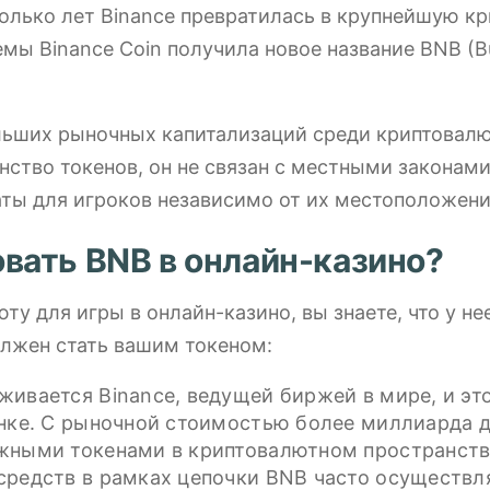
олько лет Binance превратилась в крупнейшую кр
мы Binance Coin получила новое название BNB (Bui
льших рыночных капитализаций среди криптовалют
ство токенов, он не связан с местными законами 
ты для игроков независимо от их местоположени
вать BNB в онлайн-казино?
ту для игры в онлайн-казино, вы знаете, что у н
олжен стать вашим токеном:
ивается Binance, ведущей биржей в мире, и эт
ынке. С рыночной стоимостью более миллиарда 
жными токенами в криптовалютном пространств
редств в рамках цепочки BNB часто осуществляю