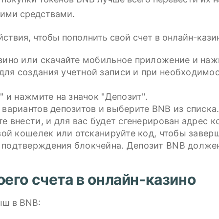
оими средствами.
ствия, чтобы пополнить свой счет в онлайн-кази
зино или скачайте мобильное приложение и нажм
ля создания учетной записи и при необходимос
" и нажмите на значок "Депозит".
 вариантов депозитов и выберите BNB из списка
те внести, и для вас будет сгенерирован адрес
вой кошелек или отсканируйте код, чтобы завер
 подтверждения блокчейна. Депозит BNB должен
оего счета в онлайн-казино
ыш в BNB: