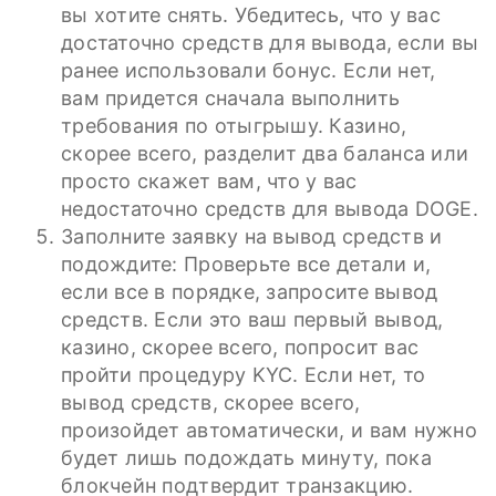
вы хотите снять. Убедитесь, что у вас
достаточно средств для вывода, если вы
ранее использовали бонус. Если нет,
вам придется сначала выполнить
требования по отыгрышу. Казино,
скорее всего, разделит два баланса или
просто скажет вам, что у вас
недостаточно средств для вывода DOGE.
Заполните заявку на вывод средств и
подождите: Проверьте все детали и,
если все в порядке, запросите вывод
средств. Если это ваш первый вывод,
казино, скорее всего, попросит вас
пройти процедуру KYC. Если нет, то
вывод средств, скорее всего,
произойдет автоматически, и вам нужно
будет лишь подождать минуту, пока
блокчейн подтвердит транзакцию.