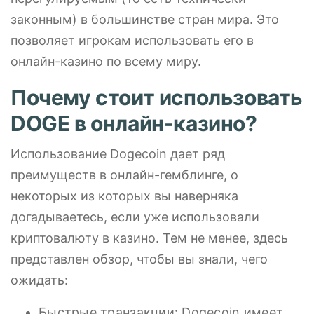
законным) в большинстве стран мира. Это
позволяет игрокам использовать его в
онлайн-казино по всему миру.
Почему стоит использовать
DOGE в онлайн-казино?
Использование Dogecoin дает ряд
преимуществ в онлайн-гемблинге, о
некоторых из которых вы наверняка
догадываетесь, если уже использовали
криптовалюту в казино. Тем не менее, здесь
представлен обзор, чтобы вы знали, чего
ожидать:
Быстрые транзакции: Dogecoin имеет