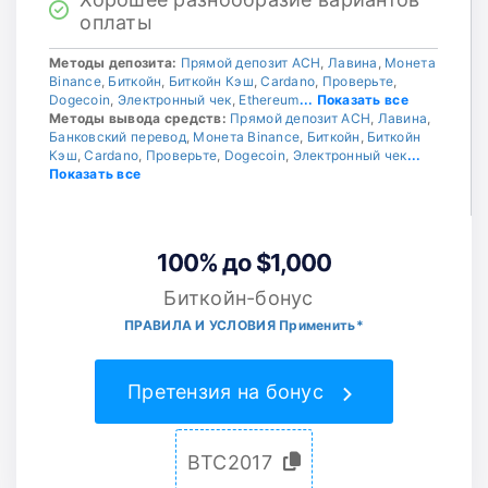
оплаты
Методы депозита:
Прямой депозит ACH
,
Лавина
,
Монета
Binance
,
Биткойн
,
Биткойн Кэш
,
Cardano
,
Проверьте
,
Dogecoin
,
Электронный чек
,
Ethereum
... Показать все
Методы вывода средств:
Прямой депозит ACH
,
Лавина
,
Банковский перевод
,
Монета Binance
,
Биткойн
,
Биткойн
Кэш
,
Cardano
,
Проверьте
,
Dogecoin
,
Электронный чек
...
Показать все
100% до $1,000
Биткойн-бонус
ПРАВИЛА И УСЛОВИЯ Применить*
Претензия на бонус
BTC2017