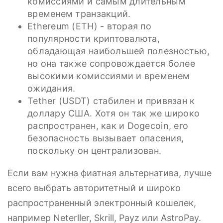
комиссиями и самым длительным
временем транзакций.
Ethereum (ETH) - вторая по
популярности криптовалюта,
обладающая наибольшей полезностью,
но она также сопровождается более
высокими комиссиями и временем
ожидания.
Tether (USDT) стабилен и привязан к
доллару США. Хотя он так же широко
распространен, как и Dogecoin, его
безопасность вызывает опасения,
поскольку он централизован.
Если вам нужна фиатная альтернатива, лучше
всего выбрать авторитетный и широко
распространенный электронный кошелек,
например Neterller, Skrill, Payz или AstroPay.