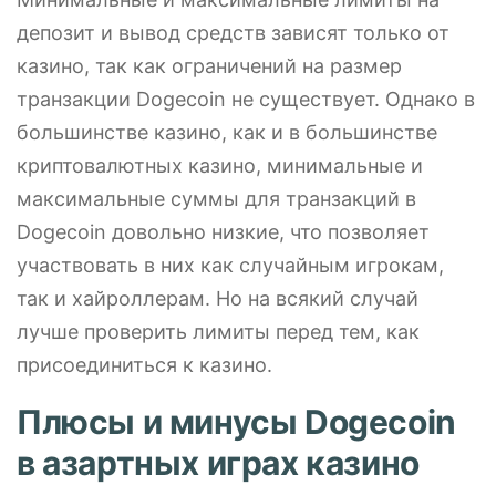
депозит и вывод средств зависят только от
казино, так как ограничений на размер
транзакции Dogecoin не существует. Однако в
большинстве казино, как и в большинстве
криптовалютных казино, минимальные и
максимальные суммы для транзакций в
Dogecoin довольно низкие, что позволяет
участвовать в них как случайным игрокам,
так и хайроллерам. Но на всякий случай
лучше проверить лимиты перед тем, как
присоединиться к казино.
Плюсы и минусы Dogecoin
в азартных играх казино