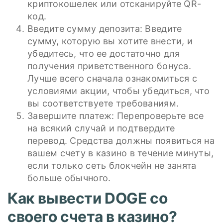
криптокошелек или отсканируйте QR-
код.
Введите сумму депозита: Введите
сумму, которую вы хотите внести, и
убедитесь, что ее достаточно для
получения приветственного бонуса.
Лучше всего сначала ознакомиться с
условиями акции, чтобы убедиться, что
вы соответствуете требованиям.
Завершите платеж: Перепроверьте все
на всякий случай и подтвердите
перевод. Средства должны появиться на
вашем счету в казино в течение минуты,
если только сеть блокчейн не занята
больше обычного.
Как вывести DOGE со
своего счета в казино?