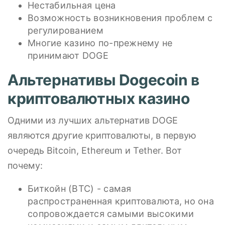
Нестабильная цена
Возможность возникновения проблем с
регулированием
Многие казино по-прежнему не
принимают DOGE
Альтернативы Dogecoin в
криптовалютных казино
Одними из лучших альтернатив DOGE
являются другие криптовалюты, в первую
очередь Bitcoin, Ethereum и Tether. Вот
почему:
Биткойн (BTC) - самая
распространенная криптовалюта, но она
сопровождается самыми высокими