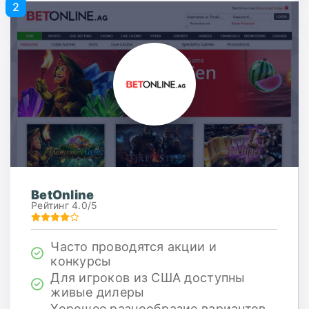
2
BetOnline
Рейтинг 4.0/5
Часто проводятся акции и
конкурсы
Для игроков из США доступны
живые дилеры
Хорошее разнообразие вариантов