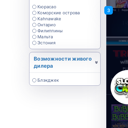
Студия Iron Dog
iDebit
GBP
Spribe
Кюрасао
American Express
3
HUF
Swintt
Коморские острова
Flexepin
CZK
Switch Studios
Kahnawake
UPI
BTC
Студия Real Dealer
Онтарио
InstaDebit
ETH
Игры Белатра
Филиппины
Skrill 1-Tap
USDT
Том Хорн
Мальта
OXXO
PEN
MrSlotty
Эстония
Pago Efectivo
CLP
Oryx Gaming
Анжуан
Болето
THB
Push Gaming
UKGC
Postepay
Возможности живого
LTC
Игры глобальные
Панама
Apple Pay
PHP
дилера
ALL41 STUDIOS
Мальтийское игорное
INOVAPAY
управление
МАЙР
Фугасо
Klarna
Комиссия по азартным
РУБ.
Игры Фантазма
Блэкджек
играм Великобритании
Монета Binance
BCH
Blueprint Gaming
Комиссия по алкоголю
Откройте для себя
XDG
Gamomat
и азартным играм
Google Pay
IDR
Онтарио (AGCO)
Nucleus Gaming
PhonePe
SGD
Revolver Gaming
Ripple
NGN
Gamzix
eZeeWallet
VND
REEVO
JCB
KRW
Felix Gaming
Sticpay
TRX
Amusnet (EGT)