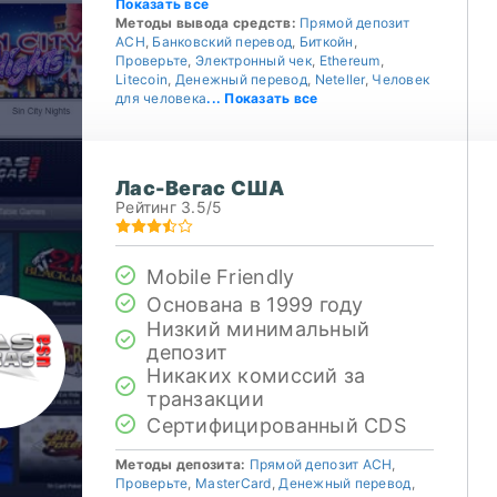
Показать все
Методы вывода средств:
Прямой депозит
ACH
,
Банковский перевод
,
Биткойн
,
Проверьте
,
Электронный чек
,
Ethereum
,
Litecoin
,
Денежный перевод
,
Neteller
,
Человек
для человека
... Показать все
Лас-Вегас США
Рейтинг 3.5/5
Mobile Friendly
Основана в 1999 году
Низкий минимальный
депозит
Никаких комиссий за
транзакции
Сертифицированный CDS
Методы депозита:
Прямой депозит ACH
,
Проверьте
,
MasterCard
,
Денежный перевод
,