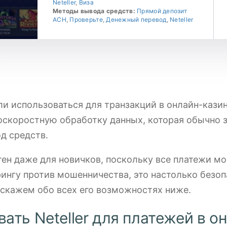
Neteller
,
Виза
Методы вывода средств:
Прямой депозит
ACH
,
Проверьте
,
Денежный перевод
,
Neteller
и использоваться для транзакций в онлайн-казин
оскоростную обработку данных, которая обычно з
д средств.
ятен даже для новичков, поскольку все платежи 
ингу против мошенничества, это настолько безоп
скажем обо всех его возможностях ниже.
ать Neteller для платежей в о