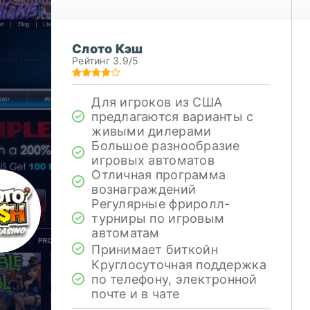
Слото Кэш
Рейтинг 3.9/5
Для игроков из США
предлагаются варианты с
живыми дилерами
Большое разнообразие
игровых автоматов
Отличная программа
вознаграждений
Регулярные фриролл-
турниры по игровым
автоматам
Принимает биткойн
Круглосуточная поддержка
по телефону, электронной
почте и в чате