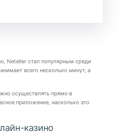
о, Neteller стал популярным среди
анимает всего несколько минут, а
можно осуществлять прямо в
асное приложение, насколько это
нлайн-казино