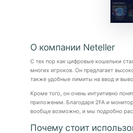
Alchemy Gaming
BBVA
RWF
Данске Банк
SAR
giropay
SZL
Khipu
TMT
PromptPay
TND
Сиба Ину
TWD
Aktia
TZS
О компании Neteller
Mach
DASH
POP Pankki
VES
С-Панкки
С тех пор как цифровые кошельки стал
Ethereum
Солана
MVR
многих игроков. Он предлагает высок
Аландсбанкен
ВСЕ
также удобные лимиты на ввод и выво
Caixa
AMD
AOA
БАМ
Кроме того, он очень интуитивно пон
БОБ
приложении. Благодаря 2FA и монитор
BWP
вообще возможно, и мы подробно рас
CVE
DJF
ДЖД
Почему стоит использов
GHS