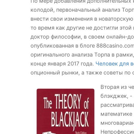
По мере добавления дополнительных к
колодой, первоначальный анализ Тор
внести свои изменения в новаторскую 
то время как другие не достигли этой
доктор философии, в своем онлайн-д
опубликованная в блоге 888casino.co
оригинального анализа Торпа в рамки
конце января 2017 года.
Человек для в
опционный рынки, а также советы по
Вторая из ч
блэкджек, -
рассматрива
математике 
многовариан
Непрофессио