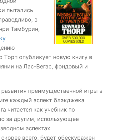
 одной
ки пытались
праведливо, в
енри Тамбурин,
ку
дению
р Торп опубликует новую книгу в
янии на Лас-Вегас, фондовый и
я развития преимущественной игры в
книге каждый аспект блэкджека
а читается как учебник по
тво за другим, использующее
изводном аспектах.
скорее всего, будет обескуражен