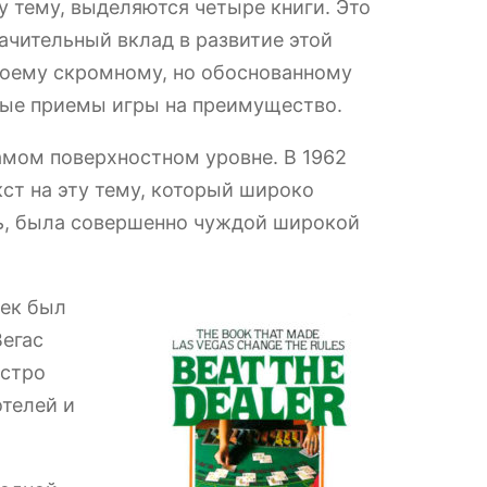
ту тему, выделяются четыре книги. Это
начительный вклад в развитие этой
 моему скромному, но обоснованному
ные приемы игры на преимущество.
самом поверхностном уровне. В 1962
кст на эту тему, который широко
ть, была совершенно чуждой широкой
жек был
Вегас
ыстро
отелей и