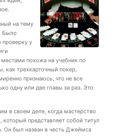
ых идей,
вое.
нный на тему
. Было
 проверку у
иги
ц местами похожа на учебник по
ы, как трехкарточный покер,
иренно признаюсь, что не все
ко одну или две главы за раз. Это
шим в своем деле, когда мастерство
, который представляет собой титул
. Он был назван в честь Джеймса