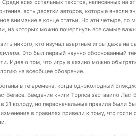
. Среди всех остальных текстов, написанных на э
рочтения, есть десятки авторов, которые внесли з
тное внимание в конце статьи. Но эти четыре, по
и, из которых можно почерпнуть все самые важ
вить никого, кто изучал азартные игры даже на 
дилера
. Это был первый научно обоснованный те
и. Идея о том, что игру в казино можно обыгра
еологию на всеобщее обозрение.
отаны в те времена, когда одноколодный блэкд
-Вегасе. Введение книги Торпса заставило Лас-
в 21 колоду, но первоначальные правила были б
 изменения в правилах привели к тому, что гости 
зли.