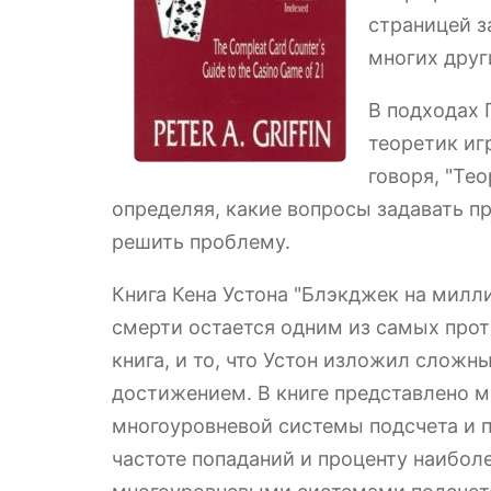
страницей з
многих друг
В подходах 
теоретик иг
говоря, "Те
определяя, какие вопросы задавать пр
решить проблему.
Книга Кена Устона "Блэкджек на милли
смерти остается одним из самых
прот
книга, и то, что Устон изложил сложн
достижением. В книге представлено м
многоуровневой системы подсчета и п
частоте попаданий и проценту наибол