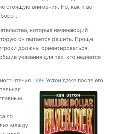
не стоящую внимания. Но, как и во
оборот.
ательства, которые начинающий
оторую он пытается решить. Проще
 игроки должны ориентироваться,
общие указания для тех, кто надеется
ьного чтения.
Кен Устон
даже после его
ительная
 главным
са по
ализ между