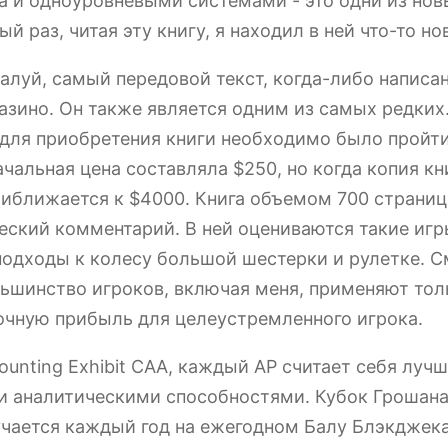
 и одноуровневыми системами - это одни из нов
 раз, читая эту книгу, я находил в ней что-то но
ожалуй, самый передовой текст, когда-либо написа
казино. Он также является одним из самых редких
и для приобретения книги необходимо было пройти
чальная цена составляла $250, но когда копия кн
приближается к $4000. Книга объемом 700 страни
еский комментарий. В ней оцениваются такие игр
одходы к колесу большой шестерки и рулетке. См
льшинство игроков, включая меня, применяют толь
очную прибыль для целеустремленного игрока.
unting Exhibit CAA, каждый AP считает себя луч
и аналитическими способностями. Кубок Грошана
чается каждый год на ежегодном Балу Блэкджека