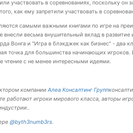
етили участвовать в соревнованиях, поскольку он 
того, как ему запретили участвовать в соревнова
вляются самыми важными книгами по игре на пре
е внесли весьма внушительный вклад в развитие
а Вонга и "Игра в блэкджек как бизнес" - два кл
ая точка для большинства начинающих игроков. И
е чтение с не менее интересными идеями.
ектором компании
Алеа Консалтинг Групп
консалти
ате работают игроки мирового класса, авторы игр
индустрии.
.
тере
@byth3numb3rs
.