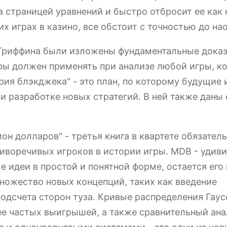
а страницей уравнений и быстро отбросит ее как 
их играх в казино, все обстоит с точностью до на
Гриффина были изложены фундаментальные доказ
ры должен применять при анализе любой игры, к
ория блэкджека" - это план, по которому будущие
и разработке новых стратегий. В ней также даны 
он долларов" - третья книга в квартете обязател
иворечивых игроков в истории игры. MDB - удив
ые идеи в простой и понятной форме, остается его
ножество новых концепций, таких как введение
одсчета сторон туза. Кривые распределения Гаус
ее частых выигрышей, а также сравнительный ан