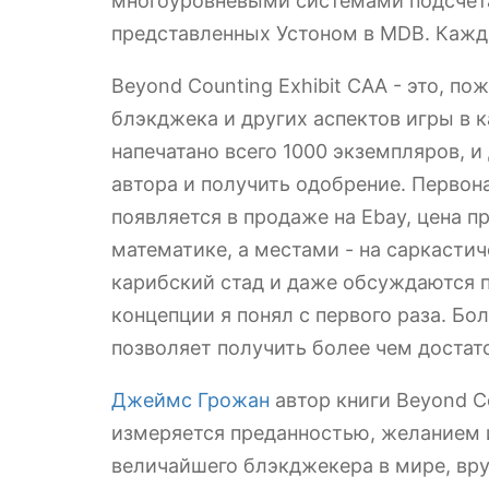
многоуровневыми системами подсчета
представленных Устоном в MDB. Каждый
Beyond Counting Exhibit CAA - это, п
блэкджека и других аспектов игры в 
напечатано всего 1000 экземпляров, 
автора и получить одобрение. Первона
появляется в продаже на Ebay, цена 
математике, а местами - на саркастич
карибский стад и даже обсуждаются п
концепции я понял с первого раза. Бо
позволяет получить более чем достат
Джеймс Грожан
автор книги Beyond Co
измеряется преданностью, желанием 
величайшего блэкджекера в мире, вру