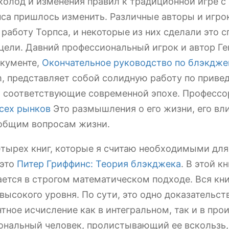
олод и изменения правил к традиционной игре с
пса пришлось изменить. Различные авторы и игро
работу Торпса, и некоторые из них сделали это с
 цели. Давний профессиональный игрок и автор Г
окументе,
Окончательное руководство по блэкдже
m, представляет собой солидную работу по приве
, соответствующие современной эпохе. Профессо
сех рынков
Это размышления о его жизни, его вли
 общим вопросам жизни.
етырех книг, которые я считаю необходимыми дл
 это
Питер Гриффинс: Теория блэкджека
. В этой 
ется в строгом математическом подходе. Вся книг
высокого уровня. По сути, это одно доказательс
тное исчисление как в интегральном, так и в про
нальный человек, пролистывающий ее вскользь, 