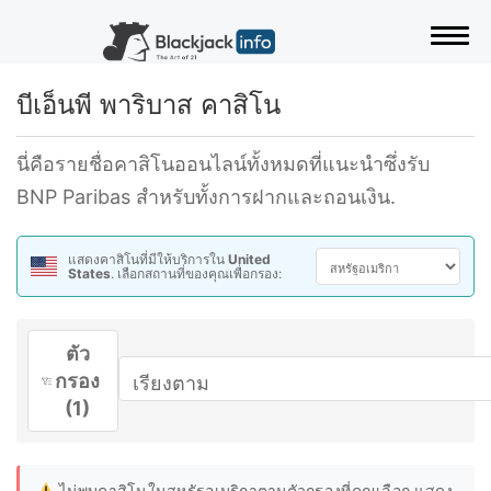
สลั
บีเอ็นพี พาริบาส คาสิโน
นี่คือรายชื่อคาสิโนออนไลน์ทั้งหมดที่แนะนำซึ่งรับ
BNP Paribas สำหรับทั้งการฝากและถอนเงิน.
แสดงคาสิโนที่มีให้บริการใน
United
States
. เลือกสถานที่ของคุณเพื่อกรอง:
ตัว
กรอง
(1)
ไม่พบคาสิโนในสหรัฐอเมริกาตามตัวกรองที่คุณเลือก แสดง