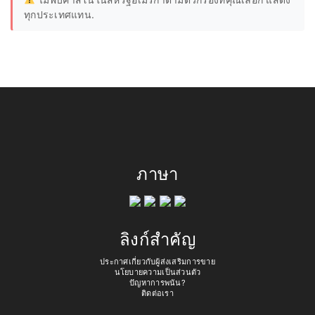
ทุกประเทศแทน.
ภาษา
ลิงก์สำคัญ
ประกาศเกี่ยวกับผู้ส่งเสริมการขาย
นโยบายความเป็นส่วนตัว
ปัญหาการพนัน?
ติดต่อเรา