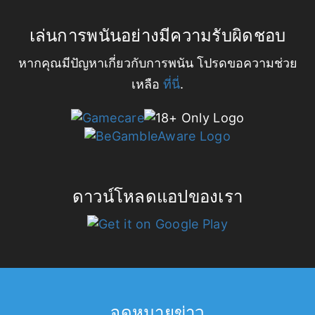
เล่นการพนันอย่างมีความรับผิดชอบ
หากคุณมีปัญหาเกี่ยวกับการพนัน โปรดขอความช่วย
เหลือ
ที่นี่
.
ดาวน์โหลดแอปของเรา
จดหมายข่าว