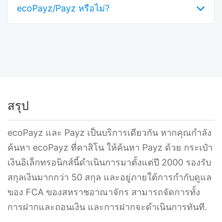
คุณใช้ กรุณาตรวจสอบตารางค่าธรรมเนียมของ
ecoPayz/Payz หรือไม่?
และจากนั้นคุณสามารถโอนเงินไปยังบัญชี
Payz สำหรับอัตราปัจจุบัน.
ธนาคารของคุณหรือใช้เงินในที่อื่นได้.
สิ่งนี้ขึ้นอยู่กับคาสิโน. ผู้ให้บริการบางรายอาจไม่
รวมการฝากเงินผ่านกระเป๋าเงินอิเล็กทรอนิกส์
(รวมถึง Payz) จากสิทธิ์การรับโบนัสต้อนรับ.
ตรวจสอบเงื่อนไขและข้อกำหนดของโบนัสก่อน
สรุป
ทำการฝากเงินหากคุณวางแผนที่จะขอรับโปรโม
ชั่น.
ecoPayz และ Payz เป็นบริการเดียวกัน หากคุณกำลัง
ค้นหา ecoPayz ที่คาสิโน ให้ค้นหา Payz ด้วย กระเป๋า
เงินอิเล็กทรอนิกส์นี้ดำเนินการมาตั้งแต่ปี 2000 รองรับ
สกุลเงินมากกว่า 50 สกุล และอยู่ภายใต้การกำกับดูแล
ของ FCA ของสหราชอาณาจักร สามารถจัดการทั้ง
การฝากและถอนเงิน และการฝากจะดำเนินการทันที.