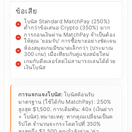
ข้อเสีย
โบนัส Standard MatchPay (250%)
ต่ำกว่าข้อเสนอ Crypto (350%) มาก
การถอนเงินผ่าน MatchPay จำเป็นต้อง
ให้คุณ 'ยอมรับ' การซื้อขายอย่างชัดเจน
ห้องสมุดเกมมีขนาดเล็กกว่า (ประมาณ
300 เกม) เมื่อเทียบกับคู่แข่งสมัยใหม่
เกมกับดีลเลอร์สดไม่สามารถเล่นได้ด้วย
เงินโบนัส
การแจกแจงโบนัส:
โบนัสต้อนรับ
มาตรฐาน (ใช้ได้กับ MatchPay): 250%
สูงสุด $1,500. การเดิมพัน: 40x (เงินฝาก
+ โบนัส).หมายเหตุ: หากคุณเปลี่ยนเป็นค
ริปโต จำนวนจะกระโดดไปที่ 350%
สูงสุดถึง $2,500 คุณกำลังจ่าย 'ค่า