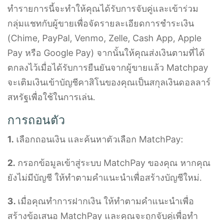
ทำรายการนี้จะทำให้คุณได้รับการจับคู่และเข้าร่วม
กลุ่มแชทกับผู้ขายเพื่อจัดรายละเอียดการชำระเงิน
(Chime, PayPal, Venmo, Zelle, Cash App, Apple
Pay หรือ Google Pay) จากนั้นให้คุณส่งเงินตามที่ได้
ตกลงไว้เมื่อได้รับการยืนยันจากผู้ขายแล้ว Matchpay
จะเติมเงินเข้าบัญชีคาสิโนของคุณเป็นสกุลเงินดอลลาร์
สหรัฐเพื่อใช้ในการเล่น.
การถอนตัว
1.
เลือกถอนเงิน และค้นหาตัวเลือก MatchPay:
2.
กรอกข้อมูลเข้าสู่ระบบ MatchPay ของคุณ หากคุณ
ยังไม่มีบัญชี ให้ทำตามคำแนะนำเพื่อสร้างบัญชีใหม่.
3.
เมื่อคุณทำการฝากเงิน ให้ทำตามคำแนะนำเพื่อ
สร้างข้อเสนอ MatchPay และคุณจะถูกจับคู่เพื่อทำ