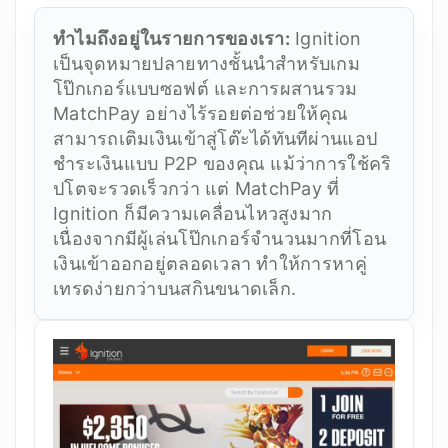
ทำไมถึงอยู่ในรายการของเรา:
Ignition
เป็นจุดหมายปลายทางชั้นนำสำหรับเกม
โป๊กเกอร์แบบซอฟต์ และการผสานรวม
MatchPay อย่างไร้รอยต่อช่วยให้คุณ
สามารถเติมเงินเข้าสู่โต๊ะได้ทันทีผ่านแอป
ชำระเงินแบบ P2P ของคุณ แม้ว่าการใช้คริ
ปโตจะรวดเร็วกว่า แต่ MatchPay ที่
Ignition ก็มีความเคลื่อนไหวสูงมาก
เนื่องจากมีผู้เล่นโป๊กเกอร์จำนวนมากที่โอน
เงินเข้าออกอยู่ตลอดเวลา ทำให้การหาคู่
เทรดง่ายกว่าบนสกินขนาดเล็ก.