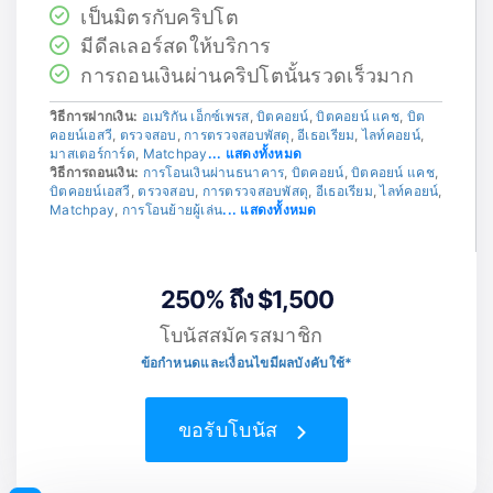
เป็นมิตรกับคริปโต
มีดีลเลอร์สดให้บริการ
การถอนเงินผ่านคริปโตนั้นรวดเร็วมาก
วิธีการฝากเงิน:
อเมริกัน เอ็กซ์เพรส
,
บิตคอยน์
,
บิตคอยน์ แคช
,
บิต
คอยน์เอสวี
,
ตรวจสอบ
,
การตรวจสอบพัสดุ
,
อีเธอเรียม
,
ไลท์คอยน์
,
มาสเตอร์การ์ด
,
Matchpay
... แสดงทั้งหมด
วิธีการถอนเงิน:
การโอนเงินผ่านธนาคาร
,
บิตคอยน์
,
บิตคอยน์ แคช
,
บิตคอยน์เอสวี
,
ตรวจสอบ
,
การตรวจสอบพัสดุ
,
อีเธอเรียม
,
ไลท์คอยน์
,
Matchpay
,
การโอนย้ายผู้เล่น
... แสดงทั้งหมด
250% ถึง $1,500
โบนัสสมัครสมาชิก
ข้อกำหนดและเงื่อนไขมีผลบังคับใช้*
ขอรับโบนัส