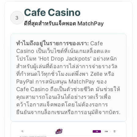
Cafe Casino
3
ดีที่สุดสำหรับแจ็คพอต MatchPay
ทำไมถึงอยู่ในรายการของเรา:
Cafe
Casino เป็นเว็บไซต์ที่เน้นเกมสล็อตและ
โปรโมท 'Hot Drop Jackpots' อย่างหนัก
สำหรับผู้เล่นที่ต้องการไล่ล่าการจ่ายรางวัล
ที่กำหนดไว้ทุกชั่วโมงแต่พึ่งพา Zelle หรือ
PayPal การสนับสนุน MatchPay ของ
Cafe Casino ถือเป็นตัวช่วยชีวิต มันช่วยให้
คุณสามารถโอนเงินได้อย่างรวดเร็วเพื่อ
คว้าโอกาสแจ็คพอตโดยไม่ต้องรอการ
ยืนยันจากบล็อกเชนหรือการอนุมัติจากบัตร.