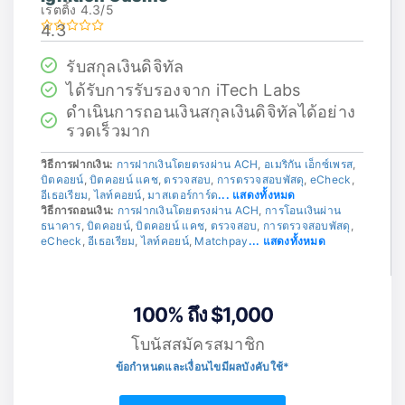
เรตติ้ง 4.3/5
4.3
รับสกุลเงินดิจิทัล
ได้รับการรับรองจาก iTech Labs
ดำเนินการถอนเงินสกุลเงินดิจิทัลได้อย่าง
รวดเร็วมาก
วิธีการฝากเงิน:
การฝากเงินโดยตรงผ่าน ACH
,
อเมริกัน เอ็กซ์เพรส
,
บิตคอยน์
,
บิตคอยน์ แคช
,
ตรวจสอบ
,
การตรวจสอบพัสดุ
,
eCheck
,
อีเธอเรียม
,
ไลท์คอยน์
,
มาสเตอร์การ์ด
... แสดงทั้งหมด
วิธีการถอนเงิน:
การฝากเงินโดยตรงผ่าน ACH
,
การโอนเงินผ่าน
ธนาคาร
,
บิตคอยน์
,
บิตคอยน์ แคช
,
ตรวจสอบ
,
การตรวจสอบพัสดุ
,
eCheck
,
อีเธอเรียม
,
ไลท์คอยน์
,
Matchpay
... แสดงทั้งหมด
100% ถึง $1,000
โบนัสสมัครสมาชิก
ข้อกำหนดและเงื่อนไขมีผลบังคับใช้*