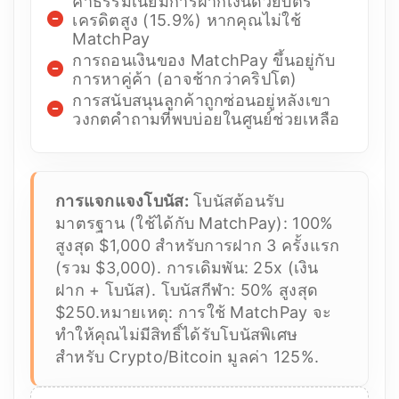
ค่าธรรมเนียมการฝากเงินด้วยบัตร
เครดิตสูง (15.9%) หากคุณไม่ใช้
MatchPay
การถอนเงินของ MatchPay ขึ้นอยู่กับ
การหาคู่ค้า (อาจช้ากว่าคริปโต)
การสนับสนุนลูกค้าถูกซ่อนอยู่หลังเขา
วงกตคำถามที่พบบ่อยในศูนย์ช่วยเหลือ
การแจกแจงโบนัส:
โบนัสต้อนรับ
มาตรฐาน (ใช้ได้กับ MatchPay): 100%
สูงสุด $1,000 สำหรับการฝาก 3 ครั้งแรก
(รวม $3,000). การเดิมพัน: 25x (เงิน
ฝาก + โบนัส). โบนัสกีฬา: 50% สูงสุด
$250.หมายเหตุ: การใช้ MatchPay จะ
ทำให้คุณไม่มีสิทธิ์ได้รับโบนัสพิเศษ
สำหรับ Crypto/Bitcoin มูลค่า 125%.