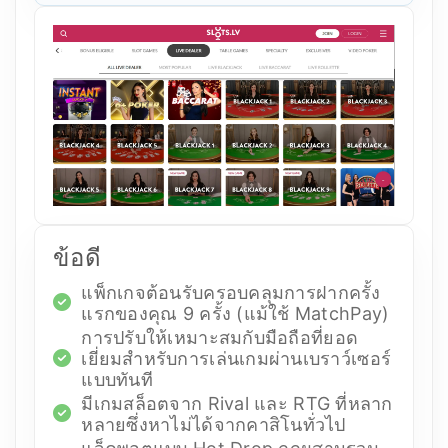
ข้อดี
แพ็กเกจต้อนรับครอบคลุมการฝากครั้ง
แรกของคุณ 9 ครั้ง (แม้ใช้ MatchPay)
การปรับให้เหมาะสมกับมือถือที่ยอด
เยี่ยมสำหรับการเล่นเกมผ่านเบราว์เซอร์
แบบทันที
มีเกมสล็อตจาก Rival และ RTG ที่หลาก
หลายซึ่งหาไม่ได้จากคาสิโนทั่วไป