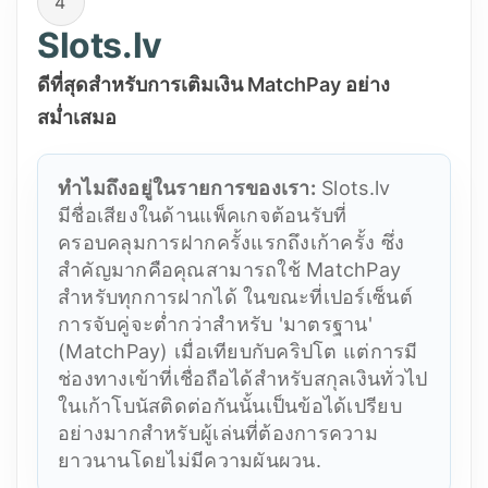
4
Slots.lv
ดีที่สุดสำหรับการเติมเงิน MatchPay อย่าง
สม่ำเสมอ
ทำไมถึงอยู่ในรายการของเรา:
Slots.lv
มีชื่อเสียงในด้านแพ็คเกจต้อนรับที่
ครอบคลุมการฝากครั้งแรกถึงเก้าครั้ง ซึ่ง
สำคัญมากคือคุณสามารถใช้ MatchPay
สำหรับทุกการฝากได้ ในขณะที่เปอร์เซ็นต์
การจับคู่จะต่ำกว่าสำหรับ 'มาตรฐาน'
(MatchPay) เมื่อเทียบกับคริปโต แต่การมี
ช่องทางเข้าที่เชื่อถือได้สำหรับสกุลเงินทั่วไป
ในเก้าโบนัสติดต่อกันนั้นเป็นข้อได้เปรียบ
อย่างมากสำหรับผู้เล่นที่ต้องการความ
ยาวนานโดยไม่มีความผันผวน.