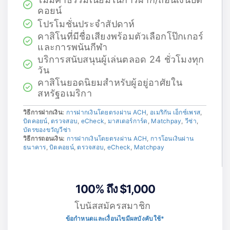
คอยน์
โปรโมชั่นประจำสัปดาห์
คาสิโนที่มีชื่อเสียงพร้อมตัวเลือกโป๊กเกอร์
และการพนันกีฬา
บริการสนับสนุนผู้เล่นตลอด 24 ชั่วโมงทุก
วัน
คาสิโนยอดนิยมสำหรับผู้อยู่อาศัยใน
สหรัฐอเมริกา
วิธีการฝากเงิน:
การฝากเงินโดยตรงผ่าน ACH
,
อเมริกัน เอ็กซ์เพรส
,
บิตคอยน์
,
ตรวจสอบ
,
eCheck
,
มาสเตอร์การ์ด
,
Matchpay
,
วีซ่า
,
บัตรของขวัญวีซ่า
วิธีการถอนเงิน:
การฝากเงินโดยตรงผ่าน ACH
,
การโอนเงินผ่าน
ธนาคาร
,
บิตคอยน์
,
ตรวจสอบ
,
eCheck
,
Matchpay
100% ถึง $1,000
โบนัสสมัครสมาชิก
ข้อกำหนดและเงื่อนไขมีผลบังคับใช้*