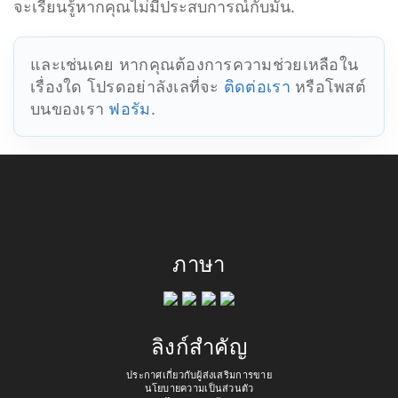
จะเรียนรู้หากคุณไม่มีประสบการณ์กับมัน.
และเช่นเคย หากคุณต้องการความช่วยเหลือใน
เรื่องใด โปรดอย่าลังเลที่จะ
ติดต่อเรา
หรือโพสต์
บนของเรา
ฟอรัม
.
ภาษา
ลิงก์สำคัญ
ประกาศเกี่ยวกับผู้ส่งเสริมการขาย
นโยบายความเป็นส่วนตัว