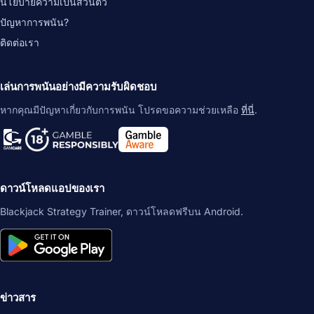
นโยบายความเป็นส่วนตัว
ปัญหาการพนัน?
ติดต่อเรา
เล่นการพนันอย่างมีความรับผิดชอบ
หากคุณมีปัญหาเกี่ยวกับการพนัน โปรดขอความช่วยเหลือ
ที่นี่
.
ดาวน์โหลดแอปของเรา
Blackjack Strategy Trainer, ดาวน์โหลดฟรีบน Android.
ข่าวสาร