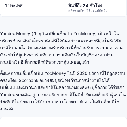
1 ประเทศ
ทันทีถึง 24 ชั่วโมง
หลังจากที่คาสิโนอนุมัติแล้ว
Yandex Money (ปัจจุบันเปลี่ยนชื่อเป็น YooMoney) เป็นหนึ่งใน
บริการชำระเงินอิเล็กทรอนิกส์ที่ใช้กันอย่างแพร่หลายที่สุดในรัสเซีย
คาสิโนออนไลน์บางแห่งยอมรับบริการนี้ทั้งสำหรับการฝากและถอน
เงิน ทำให้ผู้เล่นชาวรัสเซียสามารถเติมเงินในบัญชีของตนผ่าน
กระเป๋าเงินอิเล็กทรอนิกส์ที่พวกเขาคุ้นเคยอยู่แล้ว.
ตั้งแต่การเปลี่ยนชื่อเป็น YooMoney ในปี 2020 บริการนี้ได้ถูกครอบ
ครองโดย Sberbank อย่างสมบูรณ์ ฟังก์ชันการทำงานไม่ได้
เปลี่ยนแปลงมากนัก และคาสิโนหลายแห่งยังคงระบุชื่อภายใต้ชื่อเก่า
Yandex ของมันอยู่ การยอมรับจากคาสิโนมีจำกัด แต่สำหรับผู้เล่นใน
รัสเซียที่ไม่ต้องการใช้บัตรธนาคารโดยตรง ยังคงเป็นตัวเลือกที่ใช้
งานได้.