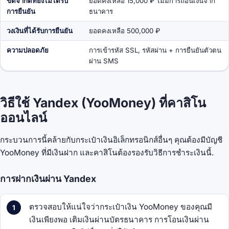
ขีดจำกัดที่ยังไม่ได้รับ
ยอดคงเหลือ 15,000 ₽ ไม่มีการถอนเงินจาก
การยืนยัน
ธนาคาร
วงเงินที่ได้รับการยืนยัน
ยอดคงเหลือ 500,000 ₽
ความปลอดภัย
การเข้ารหัส SSL, รหัสผ่าน + การยืนยันตัวตน
ผ่าน SMS
วิธีใช้ Yandex (YooMoney) ที่คาสิโน
ออนไลน์
กระบวนการนี้คล้ายกับกระเป๋าเงินอิเล็กทรอนิกส์อื่นๆ คุณต้องมีบัญชี
YooMoney ที่มีเงินฝาก และคาสิโนต้องรองรับวิธีการชำระเงินนี้.
การฝากเงินผ่าน Yandex
ตรวจสอบให้แน่ใจว่ากระเป๋าเงิน YooMoney ของคุณมี
เงินเพียงพอ เติมเงินผ่านบัตรธนาคาร การโอนเงินผ่าน