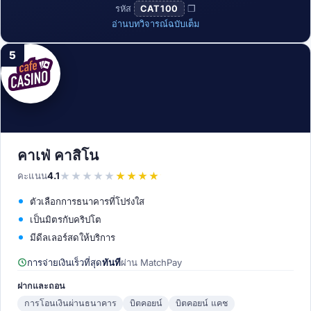
รหัส
CAT100
❐
อ่านบทวิจารณ์ฉบับเต็ม
5
คาเฟ่ คาสิโน
คะแนน
4.1
★★★★★
★★★★★
ตัวเลือกการธนาคารที่โปร่งใส
เป็นมิตรกับคริปโต
มีดีลเลอร์สดให้บริการ
การจ่ายเงินเร็วที่สุด
ทันที
ผ่าน MatchPay
ฝากและถอน
การโอนเงินผ่านธนาคาร
บิตคอยน์
บิตคอยน์ แคช