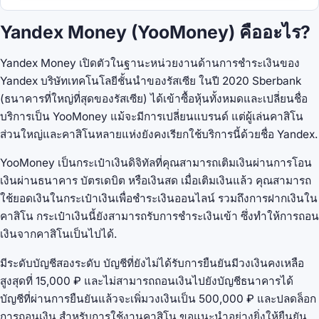
Yandex Money (YooMoney) คืออะไร?
Yandex Money เปิดตัวในฐานะหน่วยงานด้านการชำระเงินของ
Yandex บริษัทเทคโนโลยีชั้นนำของรัสเซีย ในปี 2020 Sberbank
(ธนาคารที่ใหญ่ที่สุดของรัสเซีย) ได้เข้าซื้อหุ้นทั้งหมดและเปลี่ยนชื่อ
บริการเป็น YooMoney แม้จะมีการเปลี่ยนแบรนด์ แต่ผู้เล่นคาสิโน
ส่วนใหญ่และคาสิโนหลายแห่งยังคงเรียกใช้บริการนี้ด้วยชื่อ Yandex.
YooMoney เป็นกระเป๋าเงินดิจิทัลที่คุณสามารถเติมเงินผ่านการโอน
เงินผ่านธนาคาร บัตรเดบิต หรือเงินสด เมื่อเติมเงินแล้ว คุณสามารถ
ใช้ยอดเงินในกระเป๋าเงินเพื่อชำระเงินออนไลน์ รวมถึงการฝากเงินใน
คาสิโน กระเป๋าเงินนี้ยังสามารถรับการชำระเงินเข้า ซึ่งทำให้การถอน
เงินจากคาสิโนเป็นไปได้.
มีระดับบัญชีสองระดับ บัญชีที่ยังไม่ได้รับการยืนยันมีวงเงินคงเหลือ
สูงสุดที่ 15,000 ₽ และไม่สามารถถอนเงินไปยังบัญชีธนาคารได้
บัญชีที่ผ่านการยืนยันแล้วจะเพิ่มวงเงินเป็น 500,000 ₽ และปลดล็อก
การถอนเงิน สำหรับการใช้งานคาสิโน ขอแนะนำอย่างยิ่งให้ยืนยัน