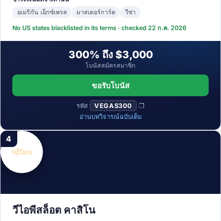
อเมริกัน เอ็กซ์เพรส
มาสเตอร์การ์ด
วีซ่า
No US states blacklisted in its terms · checked 22 ก.ค. 2026
300% ถึง $3,000
โบนัสสมัครสมาชิก
ขอรับโบนัส
รหัส
VEGAS300
❐
อ่านบทวิจารณ์ฉบับเต็ม
4
วีไอพีสล็อต คาสิโน