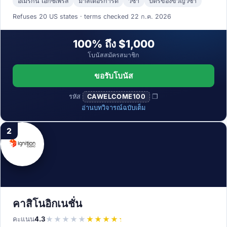
อเมริกัน เอ็กซ์เพรส
มาสเตอร์การ์ด
วีซ่า
บัตรของขวัญวีซ่า
Refuses 20 US states · terms checked 22 ก.ค. 2026
100% ถึง $1,000
โบนัสสมัครสมาชิก
ขอรับโบนัส
รหัส
CAWELCOME100
❐
อ่านบทวิจารณ์ฉบับเต็ม
2
คาสิโนอิกเนชั่น
คะแนน
4.3
★★★★★
★★★★★