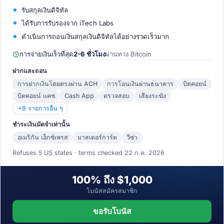
รับสกุลเงินดิจิทัล
ได้รับการรับรองจาก iTech Labs
ดำเนินการถอนเงินสกุลเงินดิจิทัลได้อย่างรวดเร็วมาก
การจ่ายเงินเร็วที่สุด
2-6 ชั่วโมง
ผ่านทาง Bitcoin
ฝากและถอน
การฝากเงินโดยตรงผ่าน ACH
การโอนเงินผ่านธนาคาร
บิตคอยน์
บิตคอยน์ แคช
Cash App
ตรวจสอบ
เสียงระฆัง
+9 รายการอื่น ๆ
ชำระเงินมัดจำเท่านั้น
อเมริกัน เอ็กซ์เพรส
มาสเตอร์การ์ด
วีซ่า
Refuses 5 US states · terms checked 22 ก.ค. 2026
100% ถึง $1,000
โบนัสสมัครสมาชิก
ขอรับโบนัส