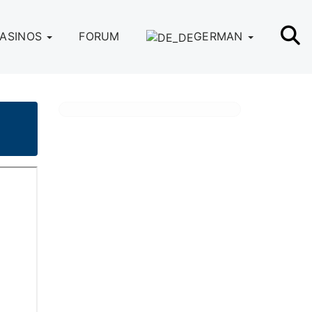
CASINOS
FORUM
GERMAN