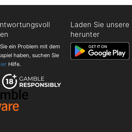
ntwortungsvoll
Laden Sie unsere
len
herunter
Sie ein Problem mit dem
spiel haben, suchen Sie
ier
Hilfe.