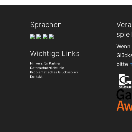
Sprachen
Vera
spie
Wenn 
Wichtige Links
Glücks
bitte
h
Hinweis für Partner
Datenschutzrichtlinie
Problematisches Glücksspiel?
Kontakt