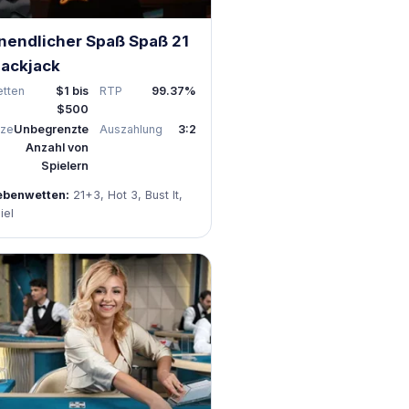
nendlicher Spaß Spaß 21
lackjack
tten
$1 bis
RTP
99.37%
$500
tze
Unbegrenzte
Auszahlung
3:2
Anzahl von
Spielern
ebenwetten:
21+3, Hot 3, Bust It,
iel