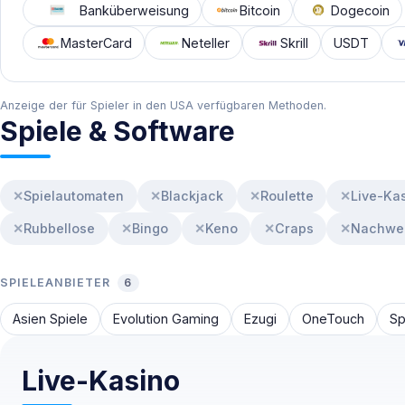
Banküberweisung
Bitcoin
Dogecoin
MasterCard
Neteller
Skrill
USDT
Anzeige der für Spieler in den USA verfügbaren Methoden.
Spiele & Software
Spielautomaten
Blackjack
Roulette
Live-Ka
Rubbellose
Bingo
Keno
Craps
Nachweis
SPIELEANBIETER
6
Asien Spiele
Evolution Gaming
Ezugi
OneTouch
Sp
Live-Kasino