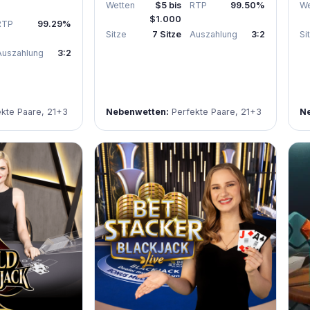
Wetten
$5 bis
RTP
99.50%
We
$1.000
RTP
99.29%
Sitze
7 Sitze
Auszahlung
3:2
Si
Auszahlung
3:2
kte Paare, 21+3
Nebenwetten:
Perfekte Paare, 21+3
N