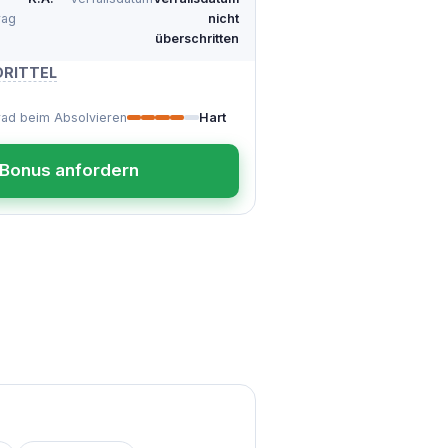
rag
nicht
überschritten
DRITTEL
rad beim Absolvieren
Hart
Bonus anfordern