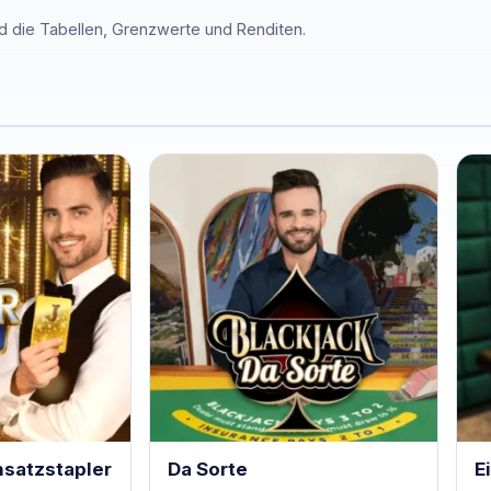
ind die Tabellen, Grenzwerte und Renditen.
nsatzstapler
Da Sorte
E