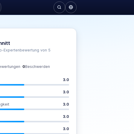
nitt
fo-Expertenbewertung von 5
ewertungen ·
0
Beschwerden
3.0
3.0
gkeit
3.0
3.0
3.0