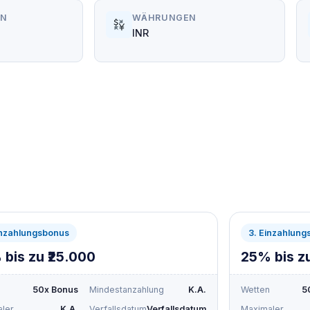
ON
WÄHRUNGEN
INR
inzahlungsbonus
3. Einzahlung
bis zu ₹25.000
25% bis zu
n
50x Bonus
Mindestanzahlung
K.A.
Wetten
5
ler
K.A.
Verfallsdatum
Verfallsdatum
Maximaler