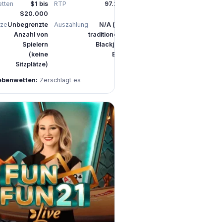
tten
$1 bis
RTP
97.23%
$20.000
tze
Unbegrenzte
Auszahlung
N/A (kein
Anzahl von
traditionelles
Spielern
Blackjack-
(keine
Blatt)
Sitzplätze)
ebenwetten:
Zerschlagt es