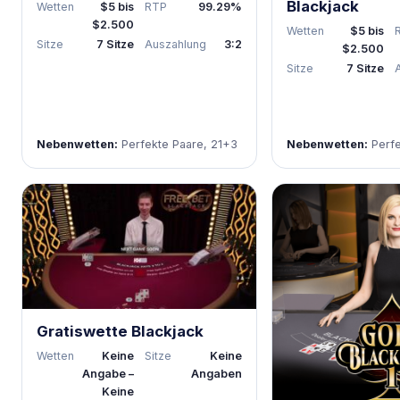
Blackjack
Wetten
$5 bis
RTP
99.29%
$2.500
Wetten
$5 bis
Sitze
7 Sitze
Auszahlung
3:2
$2.500
Sitze
7 Sitze
Nebenwetten:
Perfekte Paare, 21+3
Nebenwetten:
Perfe
Gratiswette Blackjack
Wetten
Keine
Sitze
Keine
Angabe –
Angaben
Keine