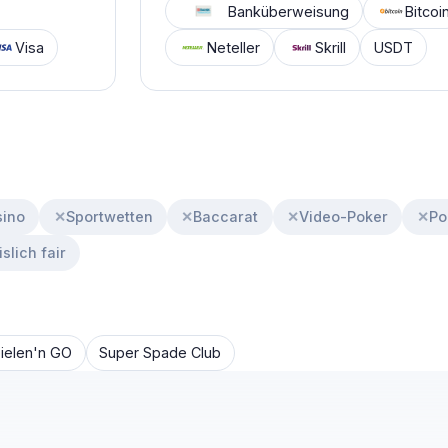
Banküberweisung
Bitcoi
Visa
Neteller
Skrill
USDT
sino
Sportwetten
Baccarat
Video-Poker
Po
lich fair
ielen'n GO
Super Spade Club