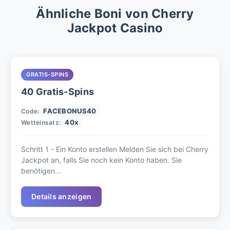
Ähnliche Boni von Cherry
Jackpot Casino
GRATIS-SPINS
40 Gratis-Spins
FACEBONUS40
Code:
40x
Wetteinsatz:
Schritt 1 - Ein Konto erstellen Melden Sie sich bei Cherry
Jackpot an, falls Sie noch kein Konto haben. Sie
benötigen...
Details anzeigen