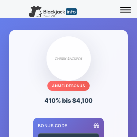
Togg
ANMELDEBONUS
410% bis $4,100
BONUS CODE