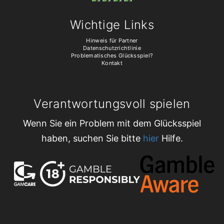
Wichtige Links
Hinweis für Partner
Datenschutzrichtlinie
Problematisches Glücksspiel?
Kontakt
Verantwortungsvoll spielen
Wenn Sie ein Problem mit dem Glücksspiel
haben, suchen Sie bitte
hier
Hilfe.