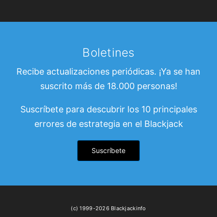
Boletines
Recibe actualizaciones periódicas. ¡Ya se han
suscrito más de 18.000 personas!
Suscríbete para descubrir los 10 principales
errores de estrategia en el Blackjack
Suscríbete
(c) 1999-2026 Blackjackinfo