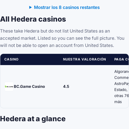
Mostrar los 8 casinos restantes
All Hedera casinos
These take Hedera but do not list United States as an
accepted market. Listed so you can see the full picture. You
will not be able to open an account from United States.
CASINO
NUESTRA VALORACIÓN
PAGA C
Algorand
Commerc
AstroPa
4.5
BC.Game Casino
Estado,
otras 7
más
Hedera at a glance