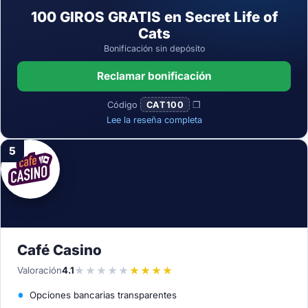
100 GIROS GRATIS en Secret Life of
Cats
Bonificación sin depósito
Reclamar bonificación
Código
CAT100
❐
Lee la reseña completa
5
Café Casino
Valoración
4.1
★★★★★
★★★★★
Opciones bancarias transparentes