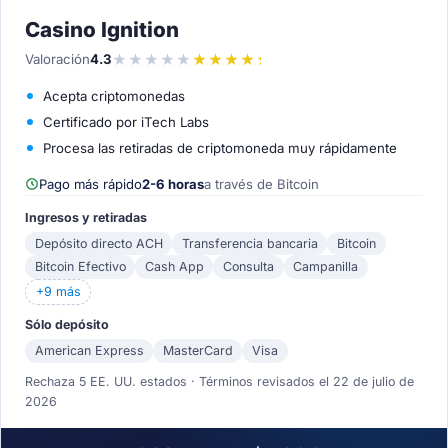
Casino Ignition
Valoración
4.3
★★★★★
★★★★★
Acepta criptomonedas
Certificado por iTech Labs
Procesa las retiradas de criptomoneda muy rápidamente
Pago más rápido
2-6 horas
a través de Bitcoin
Ingresos y retiradas
Depósito directo ACH
Transferencia bancaria
Bitcoin
Bitcoin Efectivo
Cash App
Consulta
Campanilla
+9 más
Sólo depósito
American Express
MasterCard
Visa
Rechaza 5 EE. UU. estados · Términos revisados el 22 de julio de
2026