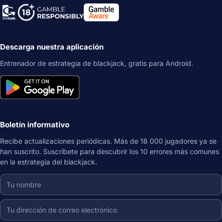
Descarga nuestra aplicación
Entrenador de estrategia de blackjack, gratis para Android.
Boletín informativo
Recibe actualizaciones periódicas. Más de 18 000 jugadores ya se
han suscrito. Suscríbete para descubrir los 10 errores más comunes
en la estrategia del blackjack.