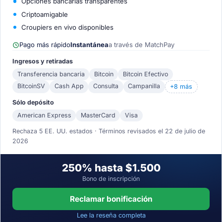
Opciones bancarias transparentes
Criptoamigable
Croupiers en vivo disponibles
Pago más rápido
Instantánea
a través de MatchPay
Ingresos y retiradas
Transferencia bancaria
Bitcoin
Bitcoin Efectivo
BitcoinSV
Cash App
Consulta
Campanilla
+8 más
Sólo depósito
American Express
MasterCard
Visa
Rechaza 5 EE. UU. estados · Términos revisados el 22 de julio de
2026
250% hasta $1.500
Bono de inscripción
Reclamar bonificación
Lee la reseña completa