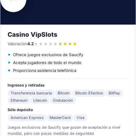
Casino VipSlots
Valoración
4.2
★★★★★
★★★★★
Ofrece juegos exclusivos de Saucify
Acepta jugadores de todo el mundo
Proporciona asistencia telefónica
Ingresos y retiradas
Transferencia bancaria
Bitcoin
Bitcoin Efectivo
BitPay
Ethereum
Litecoin
Ondulación
Sólo depósito
American Express
MasterCard
Visa
Juegos exclusivos de Saucify que gozan de aceptación a nivel
mundial, pero con pocas medidas de seguridad.