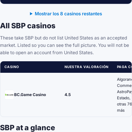
Mostrar los 8 casinos restantes
All SBP casinos
These take SBP but do not list United States as an accepted
market. Listed so you can see the full picture. You will not be
able to open an account from United States.
CASINO
NUESTRA VALORACIÓN
PAGA C
Algorand
Commerc
AstroPa
4.5
BC.Game Casino
Estado,
otras 7
más
SBP at a glance