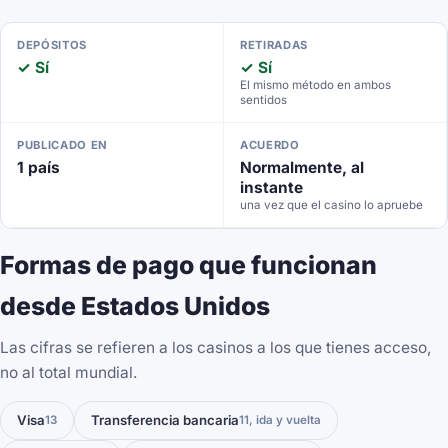
DEPÓSITOS
RETIRADAS
Sí
Sí
El mismo método en ambos
sentidos
PUBLICADO EN
ACUERDO
1 país
Normalmente, al
instante
una vez que el casino lo apruebe
Formas de pago que funcionan
desde Estados Unidos
Las cifras se refieren a los casinos a los que tienes acceso,
no al total mundial.
Visa
Transferencia bancaria
13
11, ida y vuelta