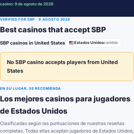
casino: 9 de agosto de 2026
VERIFIED FOR SBP · 9 AGOSTO 2026
Best casinos that accept SBP
SBP casinos in United States
Estados Unidos
cambio
No SBP casino accepts players from United
States
EN SU LUGAR, SE RECOMIENDA
Los mejores casinos para jugadores
de Estados Unidos
Clasificadas según las puntuaciones de nuestras reseñas
completas. Todas ellas aceptan jugadores de Estados Unidos;