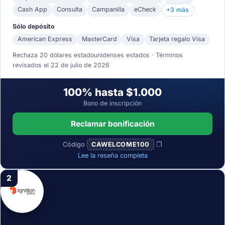
Cash App
Consulta
Campanilla
eCheck
+3 más
Sólo depósito
American Express
MasterCard
Visa
Tarjeta regalo Visa
Rechaza 20 dólares estadounidenses estados · Términos
revisados el 22 de julio de 2026
100% hasta $1.000
Bono de inscripción
Reclamar bonificación
Código
CAWELCOME100
❐
Lee la reseña completa
2