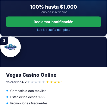
100% hasta $1.000
Bono de inscripción
Reclamar bonificación
Lee la reseña completa
3
Vegas Casino Online
Valoración
4.2
★★★★★
★★★★★
Compatible con móviles
Establecida desde 1999
Promociones frecuentes