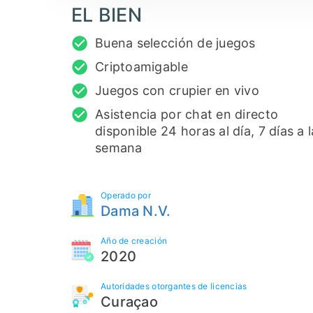
EL BIEN
Buena selección de juegos
Criptoamigable
Juegos con crupier en vivo
Asistencia por chat en directo
disponible 24 horas al día, 7 días a l
semana
Operado por
Dama N.V.
Año de creación
2020
Autoridades otorgantes de licencias
Curaçao