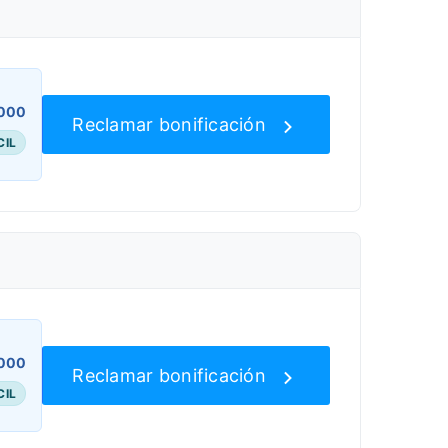
000
Reclamar bonificación
CIL
000
Reclamar bonificación
CIL