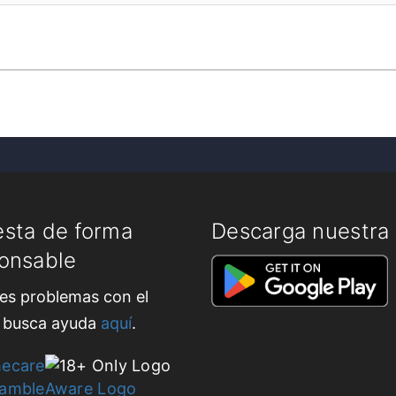
sta de forma
Descarga nuestra
onsable
nes problemas con el
, busca ayuda
aquí
.