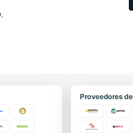
,
Proveedores de