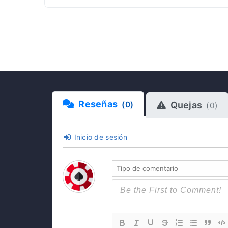
Reseñas
(0)
Quejas
(0)
Inicio de sesión