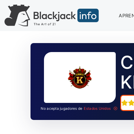
APRE
C
K
No acepta jugadores de
Estados Unidos