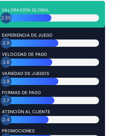
VALORACIÓN GLOBAL
2.55
EXPERIENCIA DE JUEGO
2.9
VELOCIDAD DE PAGO
2.6
VARIEDAD DE JUEGOS
2.9
FORMAS DE PAGO
2.7
ATENCIÓN AL CLIENTE
2.4
PROMOCIONES