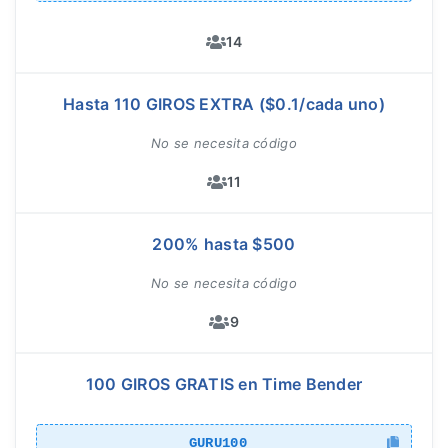
14
Hasta 110 GIROS EXTRA ($0.1/cada uno)
No se necesita código
11
200% hasta $500
No se necesita código
9
100 GIROS GRATIS en Time Bender
GURU100