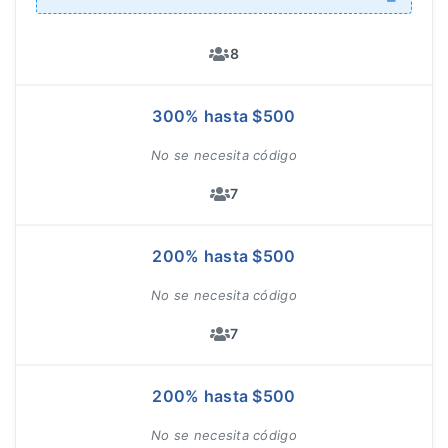
8
300% hasta $500
No se necesita código
7
200% hasta $500
No se necesita código
7
200% hasta $500
No se necesita código