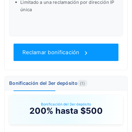
Limitado a una reclamación por dirección IP
única
Reclamar bonificación
Bonificación del 3er depósito
(1)
Bonificación del 3er depósito
200% hasta $500