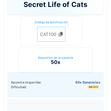
Secret Life of Cats
Código de bonificación
CAT100
Requisitos de la apuesta
50x
Apuesta requerida:
50x Ganancias
Dificultad:
MEDIO