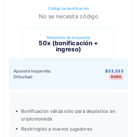
Código de bonificación
No se necesita código
Requisitos de la apuesta
50x (bonificación +
ingreso)
Apuesta requerida:
$33,333
Dificultad:
DURO
Bonificación válida sólo para depósitos en
criptomoneda
Restringido a nuevos jugadores