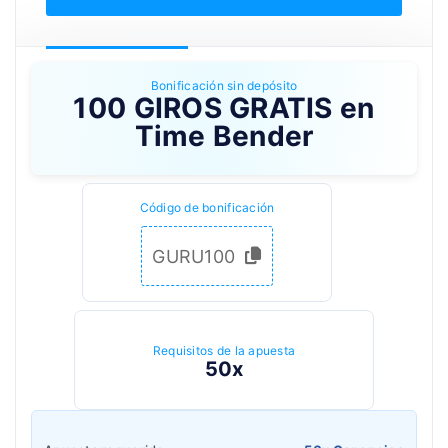
Bonificación sin depósito
100 GIROS GRATIS en
Time Bender
Código de bonificación
GURU100
Requisitos de la apuesta
50x