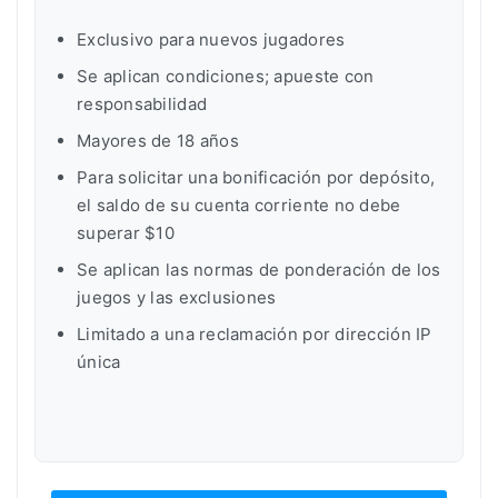
Exclusivo para nuevos jugadores
Se aplican condiciones; apueste con
responsabilidad
Mayores de 18 años
Para solicitar una bonificación por depósito,
el saldo de su cuenta corriente no debe
superar $10
Se aplican las normas de ponderación de los
juegos y las exclusiones
Limitado a una reclamación por dirección IP
única