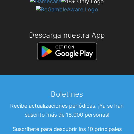
Descarga nuestra App
Boletines
Recibe actualizaciones periódicas. ¡Ya se han
suscrito más de 18.000 personas!
Suscríbete para descubrir los 10 principales