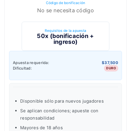
Código de bonificación
No se necesita código
Requisitos de la apuesta
50x (bonificación +
ingreso)
Apuesta requerida:
$37,500
Dificultad:
DURO
Disponible sólo para nuevos jugadores
Se aplican condiciones; apueste con
responsabilidad
Mayores de 18 años