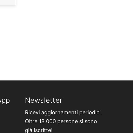
App
Newsletter
Ricevi aggiornamenti periodici.
Oltre 18.000 persone si sono
già iscritte!