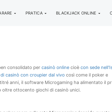
ARARE
PRATICA
BLACKJACK ONLINE
ben consolidato per
casinò online
cioè
con sede nell'I
 di casinò con croupier dal vivo
così come il poker e
entitré anni, il software Microgaming ha alimentato il p
oltre ottocento giochi di casinò unici.