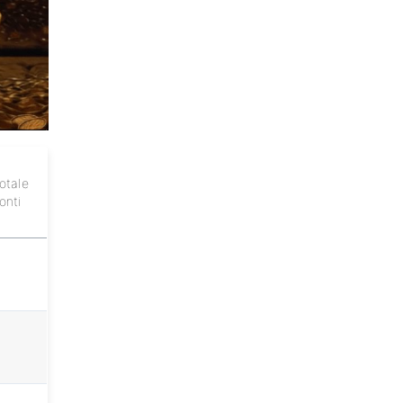
otale
onti