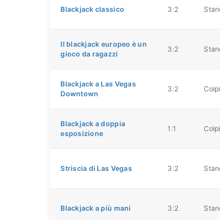
Blackjack classico
3:2
Stan
Il blackjack europeo è un
3:2
Stan
gioco da ragazzi
Blackjack a Las Vegas
3:2
Colp
Downtown
Blackjack a doppia
1:1
Colp
esposizione
Striscia di Las Vegas
3:2
Stan
Blackjack a più mani
3:2
Stan