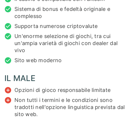
Sistema di bonus e fedeltà originale e
complesso
Supporta numerose criptovalute
Un'enorme selezione di giochi, tra cui
un'ampia varietà di giochi con dealer dal
vivo
Sito web moderno
IL MALE
Opzioni di gioco responsabile limitate
Non tutti i termini e le condizioni sono
tradotti nell'opzione linguistica prevista dal
sito web.