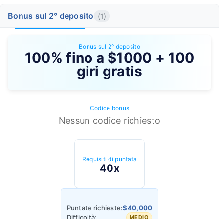
Bonus sul 2° deposito
(1)
Bonus sul 2° deposito
100% fino a $1000 + 100
giri gratis
Codice bonus
Nessun codice richiesto
Requisiti di puntata
40x
Puntate richieste:
$40,000
Difficoltà:
MEDIO