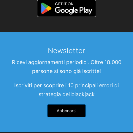
Newsletter
Ricevi aggiornamenti periodici. Oltre 18.000
persone si sono già iscritte!
Iscriviti per scoprire i 10 principali errori di
strategia del blackjack
Abbonarsi