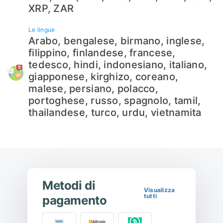
XRP, ZAR
Le lingue
Arabo, bengalese, birmano, inglese,
filippino, finlandese, francese,
tedesco, hindi, indonesiano, italiano,
giapponese, kirghizo, coreano,
malese, persiano, polacco,
portoghese, russo, spagnolo, tamil,
thailandese, turco, urdu, vietnamita
Metodi di
Visualizza
tutti
pagamento