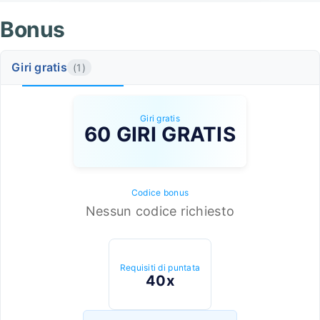
Bonus
Giri gratis
(1)
Giri gratis
60 GIRI GRATIS
Codice bonus
Nessun codice richiesto
Requisiti di puntata
40x