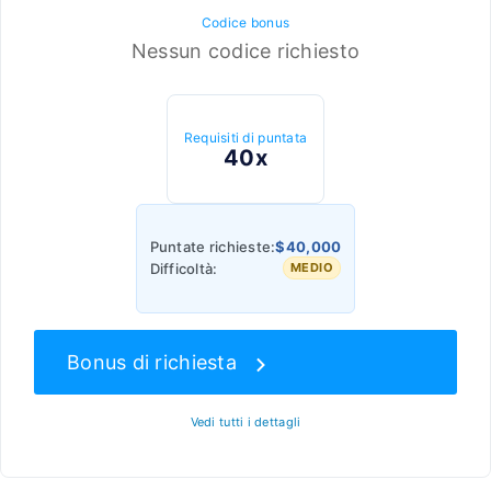
Codice bonus
Nessun codice richiesto
Requisiti di puntata
40x
Puntate richieste:
$40,000
Difficoltà:
MEDIO
Bonus di richiesta
Vedi tutti i dettagli