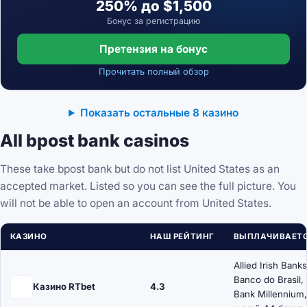
250% до $1,500
Бонус за регистрацию
Претензия на бонус
Прочитать полный обзор
Показать остальные 8 казино
All bpost bank casinos
These take bpost bank but do not list United States as an
accepted market. Listed so you can see the full picture. You
will not be able to open an account from United States.
КАЗИНО
НАШ РЕЙТИНГ
ВЫПЛАЧИВАЕТ
Allied Irish Bank
Banco do Brasil,
4.3
Казино RTbet
Bank Millennium,