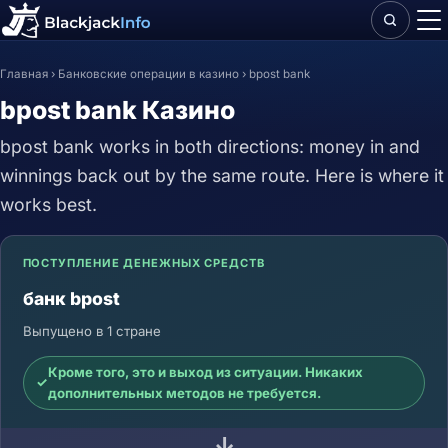
Главная
›
Банковские операции в казино
› bpost bank
bpost bank Казино
bpost bank works in both directions: money in and
winnings back out by the same route. Here is where it
works best.
ПОСТУПЛЕНИЕ ДЕНЕЖНЫХ СРЕДСТВ
банк bpost
Выпущено в 1 стране
Кроме того, это и выход из ситуации. Никаких
✓
дополнительных методов не требуется.
→