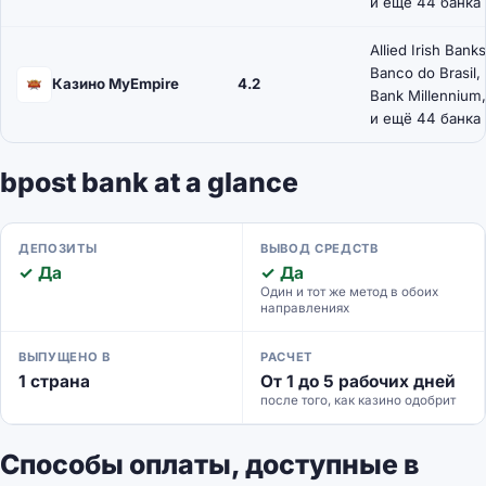
и ещё 44 банка
Allied Irish Bank
Banco do Brasil,
4.2
Казино MyEmpire
Bank Millennium,
и ещё 44 банка
bpost bank at a glance
ДЕПОЗИТЫ
ВЫВОД СРЕДСТВ
Да
Да
Один и тот же метод в обоих
направлениях
ВЫПУЩЕНО В
РАСЧЕТ
1 страна
От 1 до 5 рабочих дней
после того, как казино одобрит
Способы оплаты, доступные в