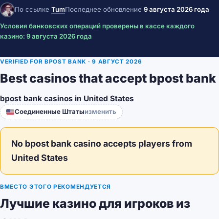
По ссылке
Tum
Последнее обновление
9 августа 2026 года
Условия банковских операций проверены в кассе каждого
казино: 9 августа 2026 года
VERIFIED FOR BPOST BANK · 9 АВГУСТ 2026
Best casinos that accept bpost bank
bpost bank casinos in United States
Соединенные Штаты
изменить
No bpost bank casino accepts players from
United States
ВМЕСТО ЭТОГО РЕКОМЕНДУЕТСЯ
Лучшие казино для игроков из