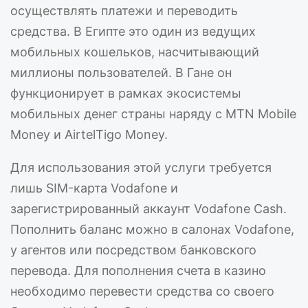
осуществлять платежи и переводить
средства. В Египте это один из ведущих
мобильных кошельков, насчитывающий
миллионы пользователей. В Гане он
функционирует в рамках экосистемы
мобильных денег страны наряду с MTN Mobile
Money и AirtelTigo Money.
Для использования этой услуги требуется
лишь SIM-карта Vodafone и
зарегистрированный аккаунт Vodafone Cash.
Пополнить баланс можно в салонах Vodafone,
у агентов или посредством банковского
перевода. Для пополнения счета в казино
необходимо перевести средства со своего