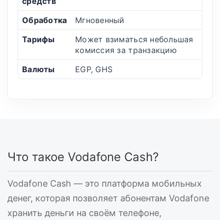
средств
Обработка
Мгновенный
Тарифы
Может взиматься небольшая
комиссия за транзакцию
Валюты
EGP, GHS
Что такое Vodafone Cash?
Vodafone Cash — это платформа мобильных
денег, которая позволяет абонентам Vodafone
хранить деньги на своём телефоне,