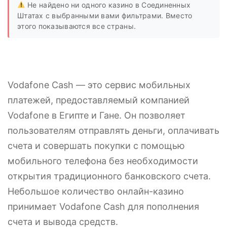
Не найдено ни одного казино в Соединенных
Штатах с выбранными вами фильтрами. Вместо
этого показываются все страны.
Vodafone Cash — это сервис мобильных
платежей, предоставляемый компанией
Vodafone в Египте и Гане. Он позволяет
пользователям отправлять деньги, оплачивать
счета и совершать покупки с помощью
мобильного телефона без необходимости
открытия традиционного банковского счета.
Небольшое количество онлайн-казино
принимает Vodafone Cash для пополнения
счета и вывода средств.