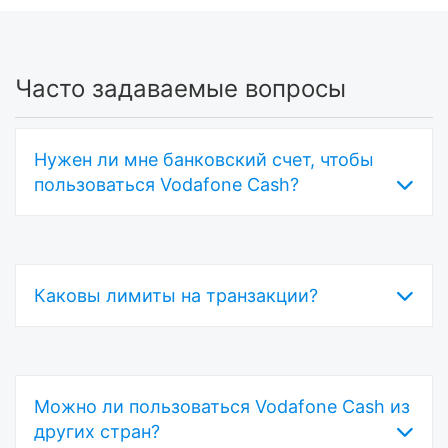
Часто задаваемые вопросы
Нужен ли мне банковский счет, чтобы
пользоваться Vodafone Cash?
Нет. Для работы с Vodafone Cash
Каковы лимиты на транзакции?
достаточно SIM-карты Vodafone и
зарегистрированной учетной записи. Вы
можете пополнять счет наличными в
Лимиты варьируются в зависимости от
пунктах обслуживания, что делает эту
Можно ли пользоваться Vodafone Cash из
страны и уровня верификации учетной
услугу доступной даже без
других стран?
записи. В Египте для стандартных
использования традиционных банковских