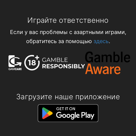
Играйте ответственно
Если у вас проблемы с азартными играми,
обратитесь за помощью
здесь
.
Загрузите наше приложение