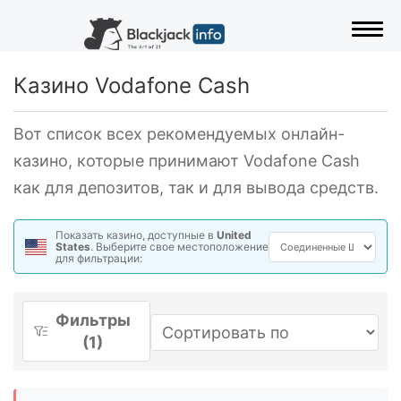
Togg
Казино Vodafone Cash
Вот список всех рекомендуемых онлайн-
казино, которые принимают Vodafone Cash
как для депозитов, так и для вывода средств.
Показать казино, доступные в
United
States
. Выберите свое местоположение
для фильтрации:
Фильтры
(1)