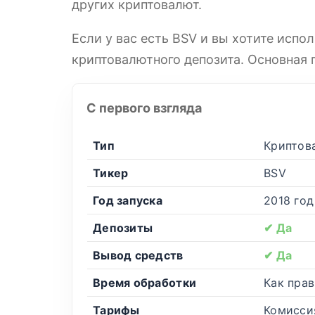
других криптовалют.
Трон
KZT
iSoftBet
Тодито Кэш
BNB
Gamebeat
Монета USD
Если у вас есть BSV и вы хотите испо
SEK
Ka Gaming
Diners Club
ADA
Zillion Games
криптовалютного депозита. Основная 
Электронный чек
XRP
Leap Gaming
Multibanco
ПОПРОБУЙТЕ
Золотой герой
Идеальные деньги
MXN
Игры Каламба
С первого взгляда
entropay
DKK
Red Rake Gaming
SIRU
РОН
Avatarux
ЭкоВаучер
CNY
OneTouch
Тип
Криптов
Онлайн Uberweisen
ARS
Полоса везения
Airtel
BGN
Smartsoft Gaming
Тикер
BSV
Pay4Fun
КС
Лаборатория атомных
слотов
Мгновенные платежи от Citadel
Биткойн
Год запуска
2018 год
Студия "Золотая скала
Mpesa
AZN
Merkur Gaming
Депозиты
✔ Да
NetBanking
UAH
Apparat Gaming
Samsung Pay
MDL
Вывод средств
✔ Да
SpadeGaming
Tigo
PKR
Слотмил
Экспресс-коннект
GEL
Время обработки
Как прав
High 5 Games
Калибра
БДТ
Northern Lights Gaming
LOTERICA
EGP
Тарифы
Комиссия