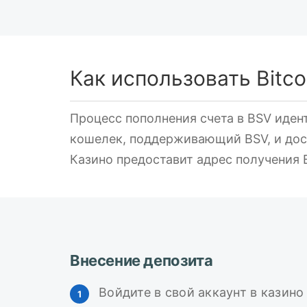
GMD
HTG
IQD
Как использовать Bitco
Процесс пополнения счета в BSV иден
кошелек, поддерживающий BSV, и дос
Казино предоставит адрес получения B
Внесение депозита
Войдите в свой аккаунт в казино