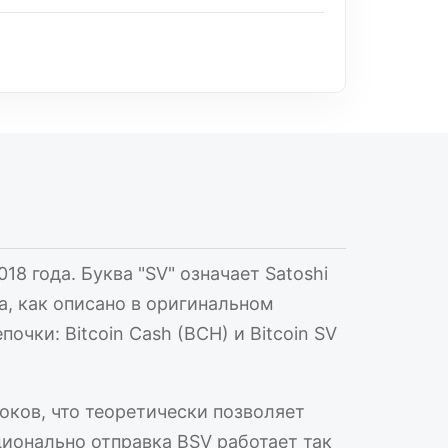
18 года. Буква "SV" означает Satoshi
а, как описано в оригинальном
чки: Bitcoin Cash (BCH) и Bitcoin SV
оков, что теоретически позволяет
ионально отправка BSV работает так