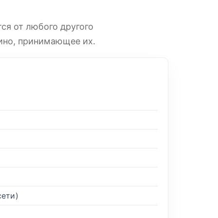
тся от любого другого
зино, принимающее их.
сети)