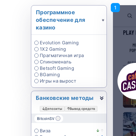
1
Программное
обеспечение для
казино
Evolution Gaming
1X2 Gaming
Прагматичная игра
Спиноменаль
Betsoft Gaming
BGaming
Игры на вырост
NetEnt
Red Tiger Gaming
Банковские методы
Хабанеро
Играть'n GO
Депозиты
Вывод средств
Ваздан
BitcoinSV
Big Time Gaming
Playson
Виза
Foxium