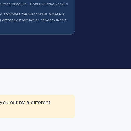
е утверждения
Большинство казино
no approves the withdrawal. Where a
d entropay itself never appears in this
ou out by a different