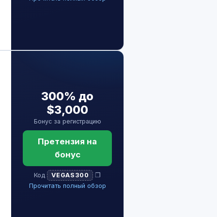
300% до
$3,000
Бонус за регистрацию
Претензия на
бонус
Код
VEGAS300
❐
Прочитать полный обзор