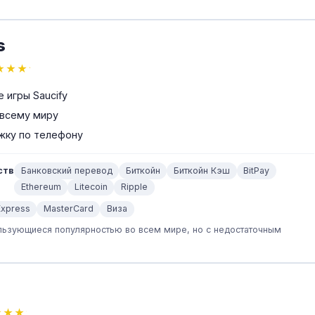
s
★★★★
 игры Saucify
 всему миру
жку по телефону
ств
Банковский перевод
Биткойн
Биткойн Кэш
BitPay
Ethereum
Litecoin
Ripple
Express
MasterCard
Виза
ользующиеся популярностью во всем мире, но с недостаточным
★★★★