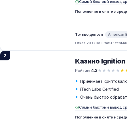
Самый быстрый вывод с
Пополнение и снятие сред
Только депозит
American 
Отказ 20 США штаты · терми
2
Казино Ignition
Рейтинг
4.3
★★★★★
★
Принимает криптовал
iTech Labs Certified
Очень быстро обрабат
Самый быстрый вывод с
Пополнение и снятие сред