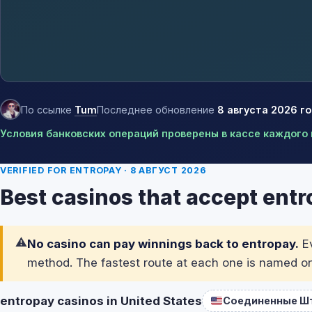
По ссылке
Tum
Последнее обновление
8 августа 2026 г
Условия банковских операций проверены в кассе каждого к
VERIFIED FOR ENTROPAY · 8 АВГУСТ 2026
Best casinos that accept ent
⚠
No casino can pay winnings back to entropay.
Ev
method. The fastest route at each one is named on 
entropay casinos in United States
Соединенные Ш