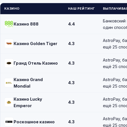
КАЗИНО
НАШ РЕЙТИНГ
ВЫПЛАЧИВА
Банковский п
4.4
Казино 888
один спосо
AstroPay, ба
4.3
Казино Golden Tiger
ещё 25 спо
AstroPay, ба
4.3
Гранд Отель Казино
ещё 25 спо
Казино Grand
AstroPay, ба
4.3
Mondial
ещё 25 спо
Казино Lucky
AstroPay, ба
4.3
Emperor
ещё 25 спо
AstroPay, ба
4.3
Роскошное казино
ещё 25 спо