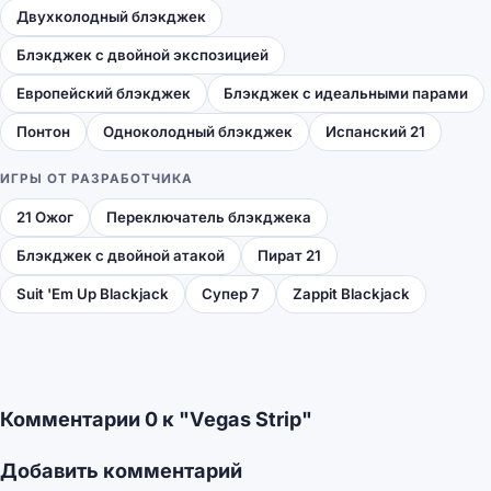
Двухколодный блэкджек
Блэкджек с двойной экспозицией
Европейский блэкджек
Блэкджек с идеальными парами
Понтон
Одноколодный блэкджек
Испанский 21
ИГРЫ ОТ РАЗРАБОТЧИКА
21 Ожог
Переключатель блэкджека
Блэкджек с двойной атакой
Пират 21
Suit 'Em Up Blackjack
Супер 7
Zappit Blackjack
Комментарии 0 к "Vegas Strip"
Добавить комментарий