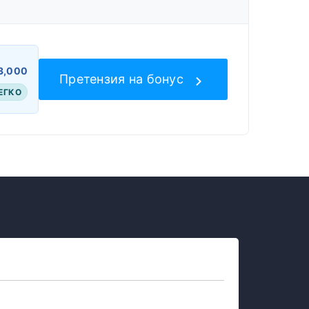
3,000
Претензия на бонус
ЕГКО