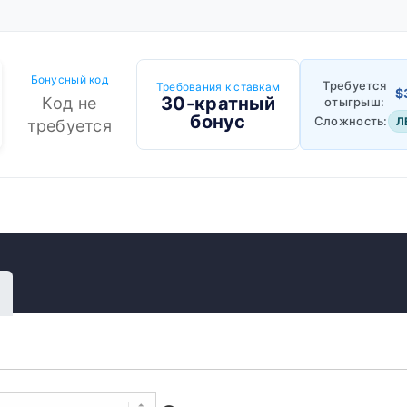
Бонусный код
Требуется
Требования к ставкам
$
30-кратный
Код не
отыгрыш:
бонус
Сложность:
Л
требуется