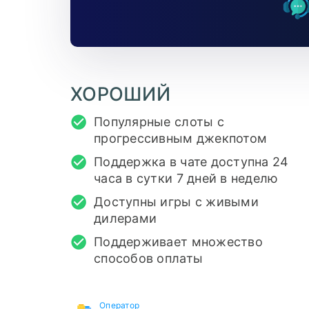
ХОРОШИЙ
Популярные слоты с
прогрессивным джекпотом
Поддержка в чате доступна 24
часа в сутки 7 дней в неделю
Доступны игры с живыми
дилерами
Поддерживает множество
способов оплаты
Оператор