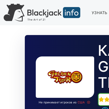
УЗНАТЬ
К
G
T
Не принимает игроков из
США