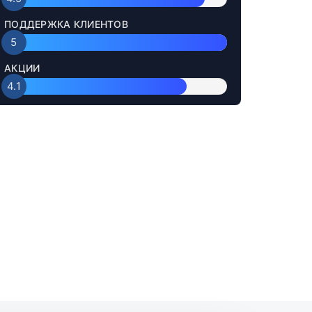
ПОДДЕРЖКА КЛИЕНТОВ
5
АКЦИИ
4.1