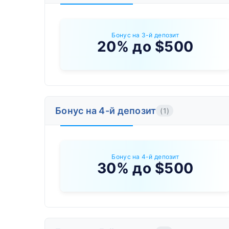
Бонус на 3-й депозит
20% до $500
Бонус на 4-й депозит
(1)
Бонус на 4-й депозит
30% до $500