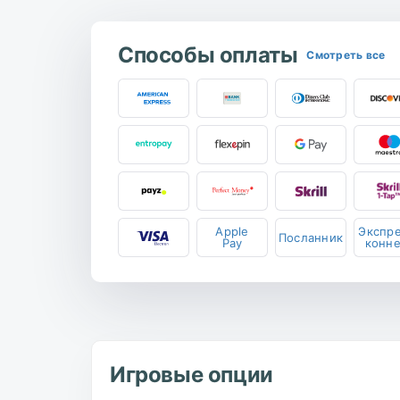
Способы оплаты
Смотреть все
Apple
Экспре
Посланник
Pay
конне
Игровые опции