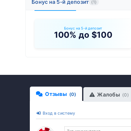
Бонус на 5-й депозит
(1)
Бонус на 5-й депозит
100% до $100
Отзывы
(0)
Жалобы
(0)
Вход в систему