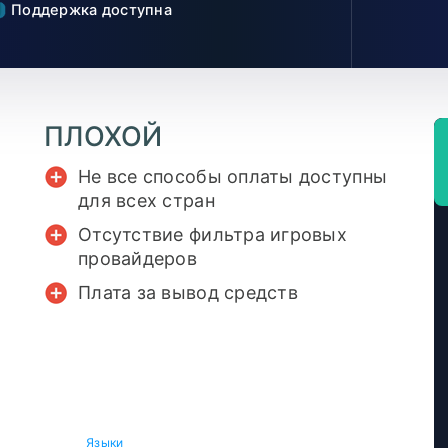
Поддержка доступна
ПЛОХОЙ
Не все способы оплаты доступны
для всех стран
Отсутствие фильтра игровых
провайдеров
Плата за вывод средств
Языки