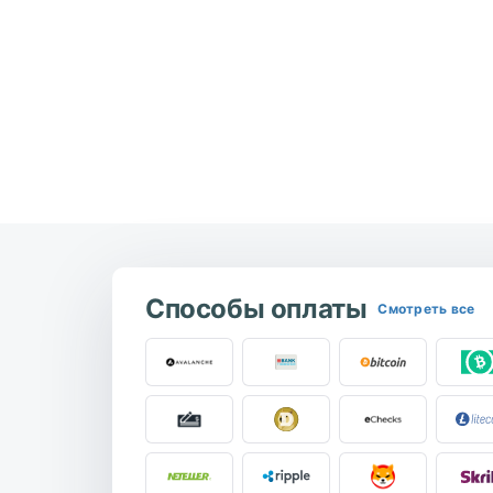
Способы оплаты
Смотреть все