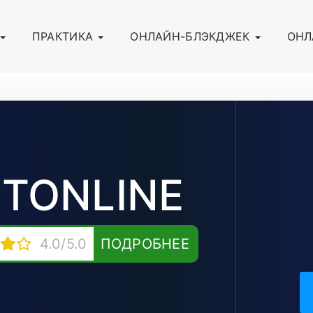
ПРАКТИКА
ОНЛАЙН-БЛЭКДЖЕК
ОНЛ
ETONLINE
4.0/5.0
ПОДРОБНЕЕ