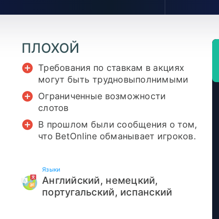
ПЛОХОЙ
Требования по ставкам в акциях
могут быть трудновыполнимыми
Ограниченные возможности
слотов
в
В прошлом были сообщения о том,
что BetOnline обманывает игроков.
Языки
Английский, немецкий,
португальский, испанский