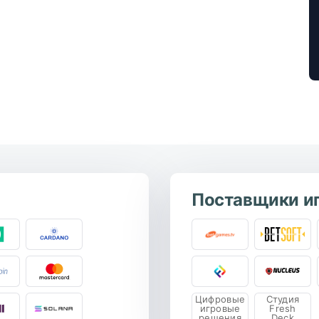
Поставщики и
Цифровые
Студия
игровые
Fresh
решения
Deck