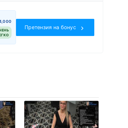
4,000
Претензия на бонус
ЧЕНЬ
ЕГКО