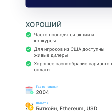
ХОРОШИЙ
Часто проводятся акции и
конкурсы
Для игроков из США доступны
живые дилеры
Хорошее разнообразие варианто
оплаты
Год основания
2004
Валюты
Биткойн, Ethereum, USD