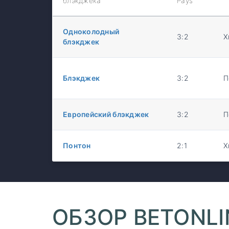
блэкджека
Pays
Одноколодный
3:2
Х
блэкджек
Блэкджек
3:2
П
Европейский блэкджек
3:2
П
Понтон
2:1
Х
ОБЗОР BETONLI