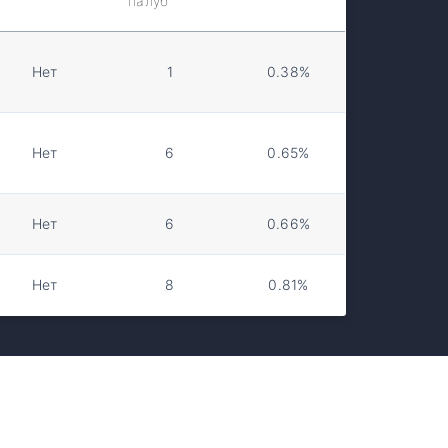
палуб
Нет
1
0.38%
Нет
6
0.65%
Нет
6
0.66%
Нет
8
0.81%