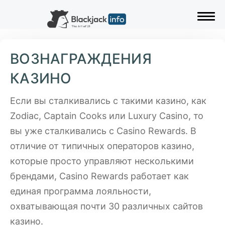
Togg
ВОЗНАГРАЖДЕНИЯ
КАЗИНО
Если вы сталкивались с такими казино, как
Zodiac, Captain Cooks или Luxury Casino, то
вы уже сталкивались с Casino Rewards. В
отличие от типичных операторов казино,
которые просто управляют несколькими
брендами, Casino Rewards работает как
единая программа лояльности,
охватывающая почти 30 различных сайтов
казино.