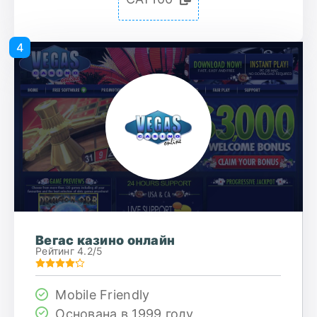
4
Вегас казино онлайн
Рейтинг 4.2/5
Mobile Friendly
Основана в 1999 году