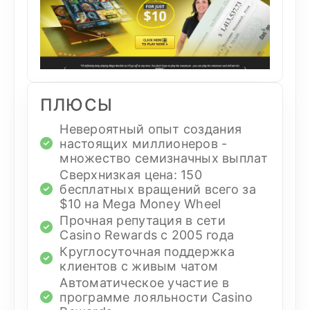
ПЛЮСЫ
Невероятный опыт создания
настоящих миллионеров -
множество семизначных выплат
Сверхнизкая цена: 150
бесплатных вращений всего за
$10 на Mega Money Wheel
Прочная репутация в сети
Casino Rewards с 2005 года
Круглосуточная поддержка
клиентов с живым чатом
Автоматическое участие в
программе лояльности Casino