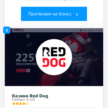
Претензия на бонус
6
Казино Red Dog
Рейтинг 4.0/5