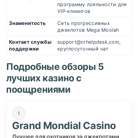
программу лояльности для
VIP-клиентов
Знаменитость
Сеть прогрессивных
джекпотов Mega Moolah
Контакт службы
support@crhelpdesk.com
,
поддержки
круглосуточный чат
Подробные обзоры 5
лучших казино с
поощрениями
1
Grand Mondial Casino
Лучшее для охотников за джекпотами