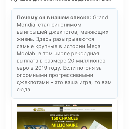
Почему он в нашем списке:
Grand
Mondial стал синонимом
выигрышей джекпотов, меняющих
жизнь. Здесь разыгрываются
самые крупные в истории Mega
Moolah, в том числе рекордная
выплата в размере 20 миллионов
евро в 2019 году. Если погоня за
огромными прогрессивными
джекпотами - это ваша игра, то вам
сюда.