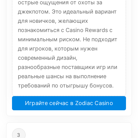
острые ощущения от охоты за
джекпотом. Это идеальный вариант
для новичков, желающих
познакомиться с Casino Rewards с
минимальным риском. Не подходит
для игроков, которым нужен
современный дизайн,
разнообразные поставщики игр или
реальные шансы на выполнение
требований по отыгрышу бонусов.
Играйте сейчас в Zodiac Casino
3