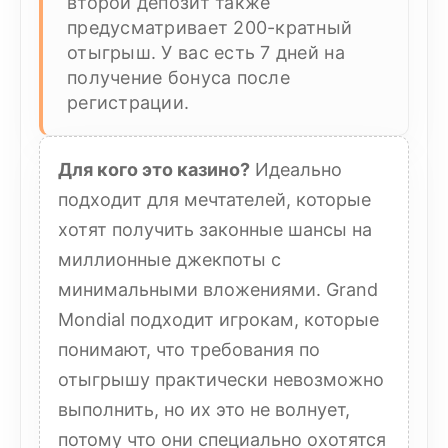
второй депозит также
предусматривает 200-кратный
отыгрыш. У вас есть 7 дней на
получение бонуса после
регистрации.
Для кого это казино?
Идеально
подходит для мечтателей, которые
хотят получить законные шансы на
миллионные джекпоты с
минимальными вложениями. Grand
Mondial подходит игрокам, которые
понимают, что требования по
отыгрышу практически невозможно
выполнить, но их это не волнует,
потому что они специально охотятся