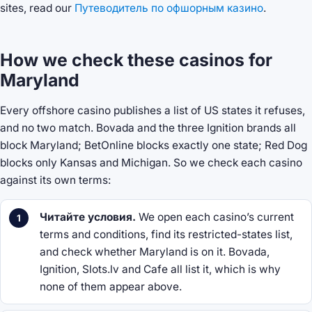
sites, read our
Путеводитель по офшорным казино
.
How we check these casinos for
Maryland
Every offshore casino publishes a list of US states it refuses,
and no two match. Bovada and the three Ignition brands all
block Maryland; BetOnline blocks exactly one state; Red Dog
blocks only Kansas and Michigan. So we check each casino
against its own terms:
Читайте условия.
We open each casino’s current
terms and conditions, find its restricted-states list,
and check whether Maryland is on it. Bovada,
Ignition, Slots.lv and Cafe all list it, which is why
none of them appear above.