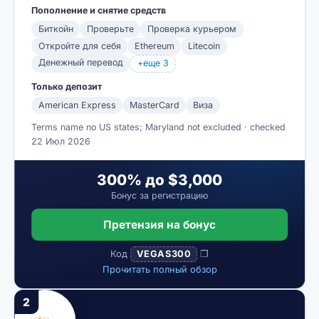
Пополнение и снятие средств
Биткойн
Проверьте
Проверка курьером
Откройте для себя
Ethereum
Litecoin
Денежный перевод
+еще 3
Только депозит
American Express
MasterCard
Виза
Terms name no US states; Maryland not excluded · checked
22 Июл 2026
300% до $3,000
Бонус за регистрацию
Претензия на бонус
Код
VEGAS300
❐
Прочитать полный обзор
2