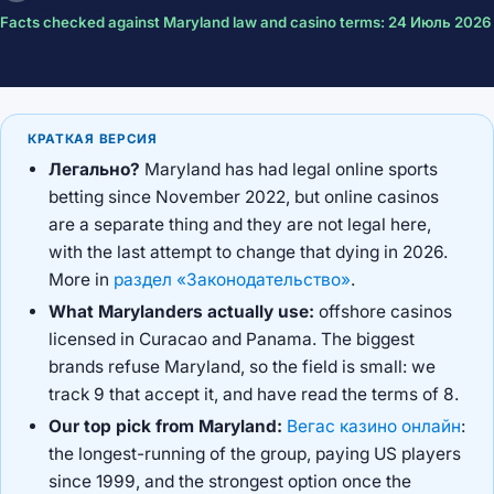
Facts checked against Maryland law and casino terms: 24 Июль 2026
КРАТКАЯ ВЕРСИЯ
Легально?
Maryland has had legal online sports
betting since November 2022, but online casinos
are a separate thing and they are not legal here,
with the last attempt to change that dying in 2026.
More in
раздел «Законодательство»
.
What Marylanders actually use:
offshore casinos
licensed in Curacao and Panama. The biggest
brands refuse Maryland, so the field is small: we
track 9 that accept it, and have read the terms of 8.
Our top pick from Maryland:
Вегас казино онлайн
:
the longest-running of the group, paying US players
since 1999, and the strongest option once the