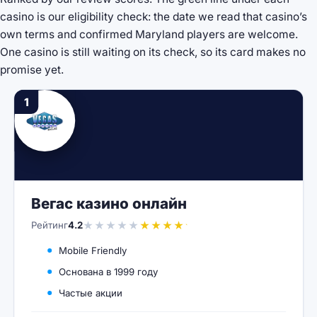
casino is our eligibility check: the date we read that casino’s
own terms and confirmed Maryland players are welcome.
One casino is still waiting on its check, so its card makes no
promise yet.
1
Вегас казино онлайн
Рейтинг
4.2
★★★★★
★★★★★
Mobile Friendly
Основана в 1999 году
Частые акции