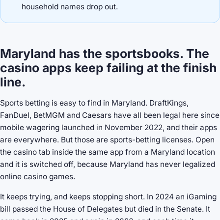
household names drop out.
Maryland has the sportsbooks. The
casino apps keep failing at the finish
line.
Sports betting is easy to find in Maryland. DraftKings,
FanDuel, BetMGM and Caesars have all been legal here since
mobile wagering launched in November 2022, and their apps
are everywhere. But those are sports-betting licenses. Open
the casino tab inside the same app from a Maryland location
and it is switched off, because Maryland has never legalized
online casino games.
It keeps trying, and keeps stopping short. In 2024 an iGaming
bill passed the House of Delegates but died in the Senate. It