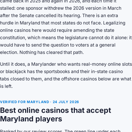
came back in 2025 and again in 2026, and each time it
stalled: one sponsor withdrew the 2026 version in March
after the Senate cancelled its hearing. There is an extra
hurdle in Maryland that most states do not face. Legalizing
online casinos here would require amending the state
constitution, which means the legislature cannot do it alone: it
would have to send the question to voters at a general
election. Nothing has cleared that path.
Until it does, a Marylander who wants real-money online slots
or blackjack has the sportsbooks and their in-state casino
tabs closed to them, and the offshore casinos below are what
is left.
VERIFIED FOR MARYLAND · 24 JULY 2026
Best online casinos that accept
Maryland players
Ranked by our review scores. The green line under each