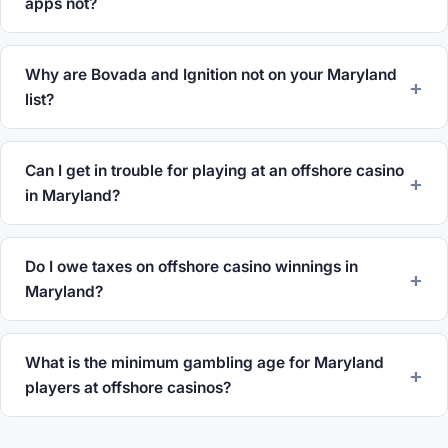
apps not?
Why are Bovada and Ignition not on your Maryland
list?
Can I get in trouble for playing at an offshore casino
in Maryland?
Do I owe taxes on offshore casino winnings in
Maryland?
What is the minimum gambling age for Maryland
players at offshore casinos?