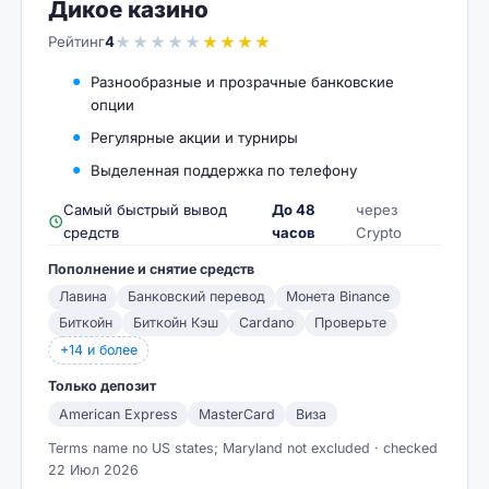
Дикое казино
Рейтинг
4
★★★★★
★★★★★
Разнообразные и прозрачные банковские
опции
Регулярные акции и турниры
Выделенная поддержка по телефону
Самый быстрый вывод
До 48
через
средств
часов
Crypto
Пополнение и снятие средств
Лавина
Банковский перевод
Монета Binance
Биткойн
Биткойн Кэш
Cardano
Проверьте
+14 и более
Только депозит
American Express
MasterCard
Виза
Terms name no US states; Maryland not excluded · checked
22 Июл 2026