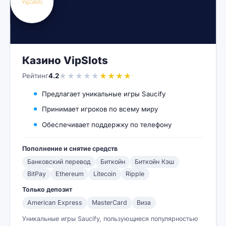
Казино VipSlots
Рейтинг
4.2
★★★★★
★★★★★
Предлагает уникальные игры Saucify
Принимает игроков по всему миру
Обеспечивает поддержку по телефону
Пополнение и снятие средств
Банковский перевод
Биткойн
Биткойн Кэш
BitPay
Ethereum
Litecoin
Ripple
Только депозит
American Express
MasterCard
Виза
Уникальные игры Saucify, пользующиеся популярностью