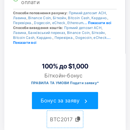
оплати
Способи поповнення рахунку:
Прямий депозит ACH
,
Лавина
,
Binance Coin
,
Біткойн
,
Bitcoin Cash
,
Кардано.
,
Перевірка.
,
Dogecoin
,
eCheck
,
Ethereum
... Показати всі
Способи виведення коштів:
Прямий депозит ACH
,
Лавина
,
Банківський переказ
,
Binance Coin
,
Біткойн
,
Bitcoin Cash
,
Кардано.
,
Перевірка.
,
Dogecoin
,
eCheck
...
Показати всі
100% до $1,000
Біткойн-бонус
ПРАВИЛА ТА УМОВИ Подати заявку*
Бонус за заяву
BTC2017