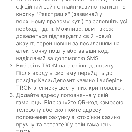
офіційний сайт онлайн-казино, натисніть
кнопку "Реєстрація" (зазвичай у
верхньому правому куті) та заповніть усі
необхідні дані. Можливо, вам також
доведеться підтвердити свій новий
акаунт, перейшовши за посиланням на
електронну пошту або ввівши код,
надісланий за допомогою SMS.
Виберіть TRON на сторінці депозиту.
Після входу в систему перейдіть до
розділу Каса/Депозит казино і виберіть
TRON зі списку доступних криптовалют.
Додайте адресу поповнення у свій
гаманець. Відскануйте QR-код камерою
телефону або скопіюйте адресу
поповнення рахунку зі сторінки казино
вручну та вставте її у свій гаманець
TRON.