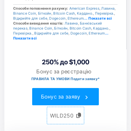
Способи поповнення рахунку:
American Express
,
Лавина
,
Binance Coin
,
Біткойн
,
Bitcoin Cash
,
Кардано.
,
Перевірка.
,
Відкрийте для себе
,
Dogecoin
,
Ethereum
... Показати всі
Способи виведення коштів:
Лавина
,
Банківський
переказ
,
Binance Coin
,
Біткойн
,
Bitcoin Cash
,
Кардано.
,
Перевірка.
,
Відкрийте для себе
,
Dogecoin
,
Ethereum
...
Показати всі
250% до $1,000
Бонус за реєстрацію
ПРАВИЛА ТА УМОВИ Подати заявку*
Бонус за заяву
WILD250