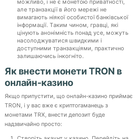
можливо, і не є монетою приватності,
але транзакції в його мережі не
вимагають ніякої особистої банківської
інформації. Таким чином, гравці, які
цінують анонімність понад усе, можуть
насолоджуватися швидкими і
доступними транзакціями, практично
залишаючись інкогніто.
Як внести монети TRON в
онлайн-казино
Якщо припустити, що онлайн-казино приймає
TRON, і у вас вже є криптогаманець з
монетами TRX, внести депозит буде
надзвичайно просто:
Створіть акаунт у казино. Перейдіть на