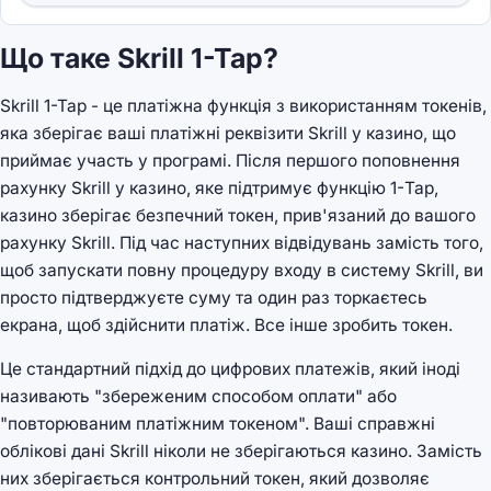
Що таке Skrill 1-Tap?
Skrill 1-Tap - це платіжна функція з використанням токенів,
яка зберігає ваші платіжні реквізити Skrill у казино, що
приймає участь у програмі. Після першого поповнення
рахунку Skrill у казино, яке підтримує функцію 1-Tap,
казино зберігає безпечний токен, прив'язаний до вашого
рахунку Skrill. Під час наступних відвідувань замість того,
щоб запускати повну процедуру входу в систему Skrill, ви
просто підтверджуєте суму та один раз торкаєтесь
екрана, щоб здійснити платіж. Все інше зробить токен.
Це стандартний підхід до цифрових платежів, який іноді
називають "збереженим способом оплати" або
"повторюваним платіжним токеном". Ваші справжні
облікові дані Skrill ніколи не зберігаються казино. Замість
них зберігається контрольний токен, який дозволяє