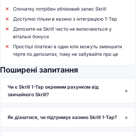
Спочатку потрібен обліковий запис Skrill
Доступно тільки в казино з інтеграцією 1-Tap
Депозити на Skrill часто не включаються у
вітальні бонуси
Простіші платежі в один клік можуть зменшити
тертя по депозитах, тому не забувайте про це
Поширені запитання
Чи є Skrill 1-Tap окремим рахунком від
звичайного Skrill?
Як дізнатися, чи підтримує казино Skrill 1-Tap?