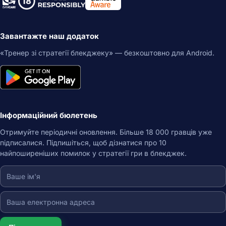
Завантажте наш додаток
«Тренер зі стратегії блекджеку» — безкоштовно для Android.
Інформаційний бюлетень
Отримуйте періодичні оновлення. Більше 18 000 гравців уже
підписалися. Підпишіться, щоб дізнатися про 10
найпоширеніших помилок у стратегії гри в блекджек.