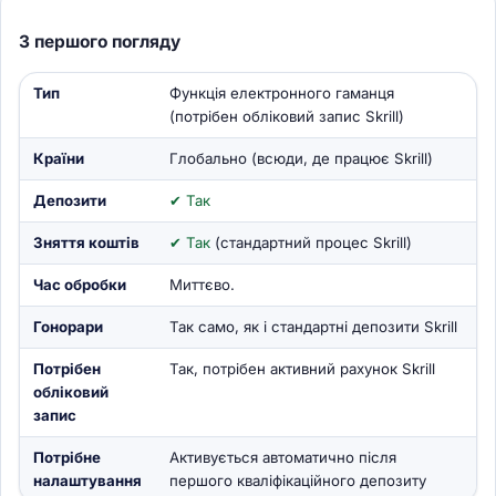
З першого погляду
Тип
Функція електронного гаманця
(потрібен обліковий запис Skrill)
Країни
Глобально (всюди, де працює Skrill)
Депозити
✔ Так
Зняття коштів
✔ Так
(стандартний процес Skrill)
Час обробки
Миттєво.
Гонорари
Так само, як і стандартні депозити Skrill
Потрібен
Так, потрібен активний рахунок Skrill
обліковий
запис
Потрібне
Активується автоматично після
налаштування
першого кваліфікаційного депозиту