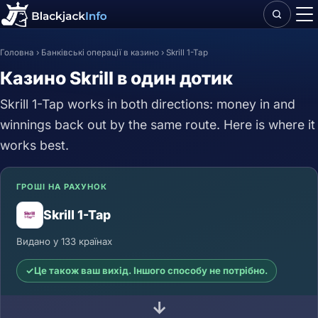
Головна
›
Банківські операції в казино
› Skrill 1-Tap
Казино Skrill в один дотик
Skrill 1-Tap works in both directions: money in and
winnings back out by the same route. Here is where it
works best.
ГРОШІ НА РАХУНОК
Skrill 1-Tap
Видано у 133 країнах
✓
Це також ваш вихід. Іншого способу не потрібно.
→