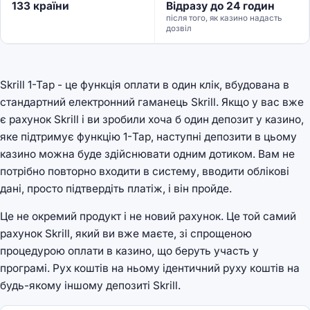
133 країни
Відразу до 24 годин
після того, як казино надасть
дозвіл
Skrill 1-Tap - це функція оплати в один клік, вбудована в
стандартний електронний гаманець Skrill. Якщо у вас вже
є рахунок Skrill і ви зробили хоча б один депозит у казино,
яке підтримує функцію 1-Tap, наступні депозити в цьому
казино можна буде здійснювати одним дотиком. Вам не
потрібно повторно входити в систему, вводити облікові
дані, просто підтвердіть платіж, і він пройде.
Це не окремий продукт і не новий рахунок. Це той самий
рахунок Skrill, який ви вже маєте, зі спрощеною
процедурою оплати в казино, що беруть участь у
програмі. Рух коштів на ньому ідентичний руху коштів на
будь-якому іншому депозиті Skrill.