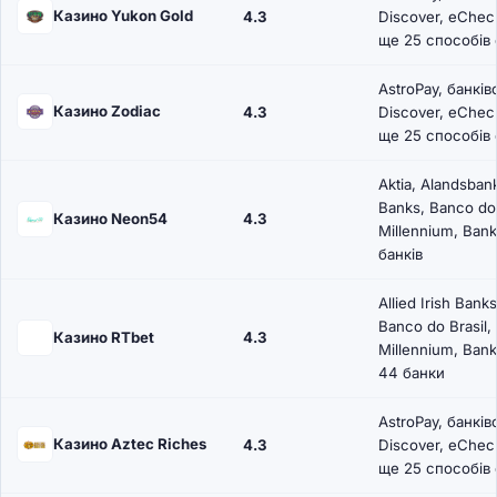
Казино Yukon Gold
4.3
Discover, eCheck
ще 25 способів 
AstroPay, банків
Казино Zodiac
4.3
Discover, eCheck
ще 25 способів 
Aktia, Alandsbank
Banks, Banco do 
4.3
Казино Neon54
Millennium, Bank
банків
Allied Irish Bank
Banco do Brasil,
4.3
Казино RTbet
Millennium, Bank
44 банки
AstroPay, банків
Казино Aztec Riches
4.3
Discover, eCheck
ще 25 способів 