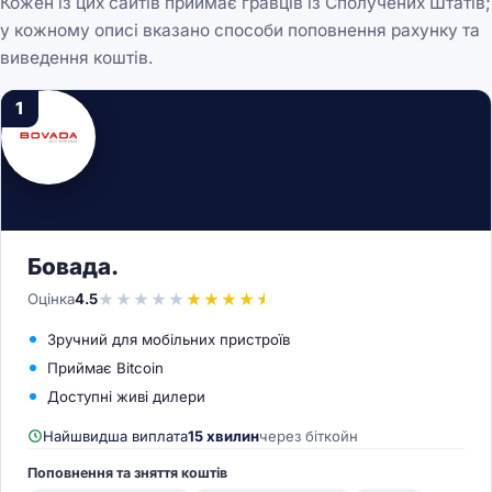
Кожен із цих сайтів приймає гравців із Сполучених Штатів;
у кожному описі вказано способи поповнення рахунку та
виведення коштів.
1
Бовада.
Оцінка
4.5
★★★★★
★★★★★
Зручний для мобільних пристроїв
Приймає Bitcoin
Доступні живі дилери
Найшвидша виплата
15 хвилин
через біткойн
Поповнення та зняття коштів