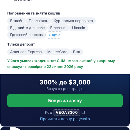
Поповнення та зняття коштів
Біткойн
Перевірка.
Кур'єрська перевірка
Відкрийте для себе
Ethereum
Litecoin
Грошовий переказ
+ ще 3
Тільки депозит
American Express
MasterCard
Віза
У його умовах жоден штат США не зазначений у «чорному
списку» · перевірено 22 липня 2026 року
300% до $3,000
Бонус за реєстрацію
Бонус за заяву
Код
VEGAS300
❐
Прочитати повну рецензію