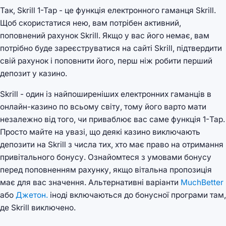
Так, Skrill 1-Tap - це функція електронного гаманця Skrill.
Щоб скористатися нею, вам потрібен активний,
поповнений рахунок Skrill. Якщо у вас його немає, вам
потрібно буде зареєструватися на сайті Skrill, підтвердити
свій рахунок і поповнити його, перш ніж робити перший
депозит у казино.
Skrill - один із найпоширеніших електронних гаманців в
онлайн-казино по всьому світу, тому його варто мати
незалежно від того, чи приваблює вас саме функція 1-Tap.
Просто майте на увазі, що деякі казино виключають
депозити на Skrill з числа тих, хто має право на отримання
привітального бонусу. Ознайомтеся з умовами бонусу
перед поповненням рахунку, якщо вітальна пропозиція
має для вас значення. Альтернативні варіанти
MuchBetter
або
Джетон.
іноді включаються до бонусної програми там,
де Skrill виключено.