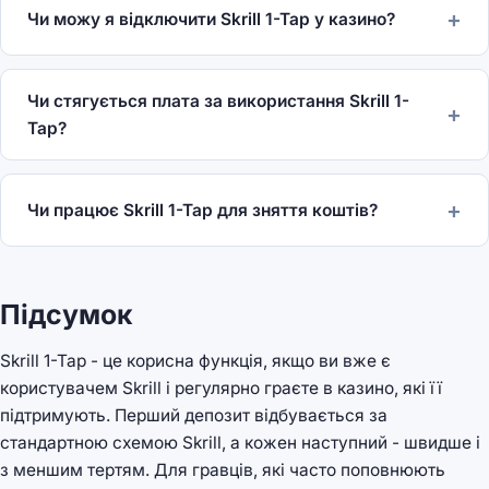
Чи можу я відключити Skrill 1-Tap у казино?
Чи стягується плата за використання Skrill 1-
Tap?
Чи працює Skrill 1-Tap для зняття коштів?
Підсумок
Skrill 1-Tap - це корисна функція, якщо ви вже є
користувачем Skrill і регулярно граєте в казино, які її
підтримують. Перший депозит відбувається за
стандартною схемою Skrill, а кожен наступний - швидше і
з меншим тертям. Для гравців, які часто поповнюють