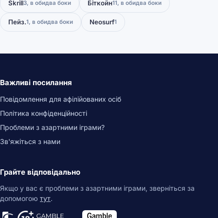
Skrill
Біткойн
3, в обидва боки
11, в обидва боки
Пейз.
Neosurf
1, в обидва боки
1
Важливі посилання
Повідомлення для афілійованих осіб
Політика конфіденційності
Проблеми з азартними іграми?
Зв'яжіться з нами
Грайте відповідально
Якщо у вас є проблеми з азартними іграми, зверніться за
допомогою
тут
.