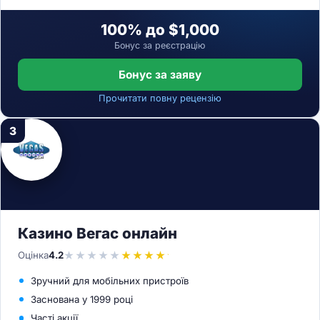
100% до $1,000
Бонус за реєстрацію
Бонус за заяву
Прочитати повну рецензію
3
Казино Вегас онлайн
Оцінка
4.2
★★★★★
★★★★★
Зручний для мобільних пристроїв
Заснована у 1999 році
Часті акції