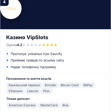
4
Казино VipSlots
Оцінка
4.2
★★★★★
★★★★★
Пропонує унікальні ігри Saucify
Приймає гравців по всьому світу
Надає телефонну підтримку
Поповнення та зняття коштів
Банківський переказ
Біткойн
Bitcoin Cash
BitPay
Ethereum
Litecoin
Ріпл.
Тільки депозит
American Express
MasterCard
Віза