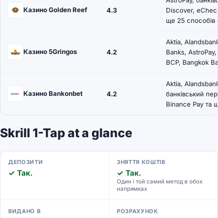
Казино Golden Reef
4.3
Discover, eCheck
ще 25 способів 
Aktia, Alandsbank
Казино 5Gringos
4.2
Banks, AstroPay,
BCP, Bangkok Ba
Aktia, Alandsban
Казино Bankonbet
4.2
банківський пер
Binance Pay та 
Skrill 1-Tap at a glance
ДЕПОЗИТИ
ЗНЯТТЯ КОШТІВ
Так.
Так.
Один і той самий метод в обох
напрямках
ВИДАНО В
РОЗРАХУНОК