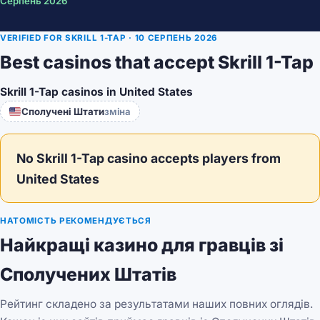
Серпень 2026
VERIFIED FOR SKRILL 1-TAP · 10 СЕРПЕНЬ 2026
Best casinos that accept Skrill 1-Tap
Skrill 1-Tap casinos in United States
Сполучені Штати
зміна
No Skrill 1-Tap casino accepts players from
United States
НАТОМІСТЬ РЕКОМЕНДУЄТЬСЯ
Найкращі казино для гравців зі
Сполучених Штатів
Рейтинг складено за результатами наших повних оглядів.