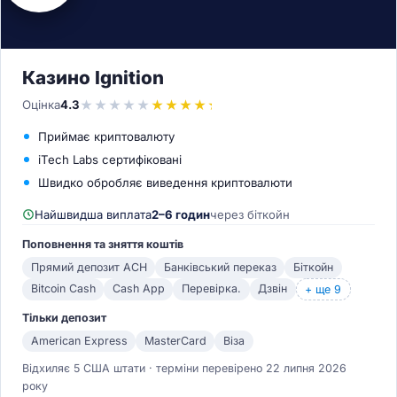
Казино Ignition
Оцінка
4.3
★★★★★
★★★★★
Приймає криптовалюту
iTech Labs сертифіковані
Швидко обробляє виведення криптовалюти
Найшвидша виплата
2–6 годин
через біткойн
Поповнення та зняття коштів
Прямий депозит ACH
Банківський переказ
Біткойн
Bitcoin Cash
Cash App
Перевірка.
Дзвін
+ ще 9
Тільки депозит
American Express
MasterCard
Віза
Відхиляє 5 США штати · терміни перевірено 22 липня 2026
року