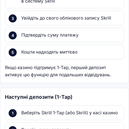
в систему Skrill
Увійдіть до свого облікового запису Skrill
Підтвердіть суму платежу
Кошти надходять миттєво
Якщо казино підтримує 1-Tap, перший депозит
активує цю функцію для подальших відвідувань.
Наступні депозити (1-Tap)
Виберіть Skrill 1-Tap (або Skrill) у касі казино