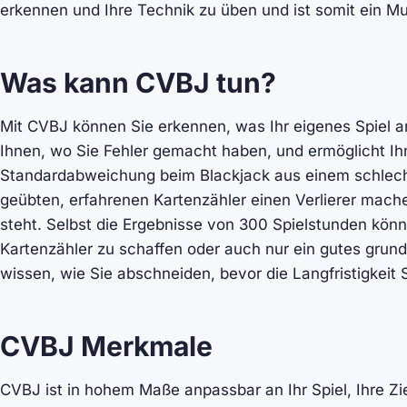
erkennen und Ihre Technik zu üben und ist somit ein Mus
Was kann CVBJ tun?
Mit CVBJ können Sie erkennen, was Ihr eigenes Spiel 
Ihnen, wo Sie Fehler gemacht haben, und ermöglicht Ihn
Standardabweichung beim Blackjack aus einem schlech
geübten, erfahrenen Kartenzähler einen Verlierer mach
steht. Selbst die Ergebnisse von 300 Spielstunden könn
Kartenzähler zu schaffen oder auch nur ein gutes grund
wissen, wie Sie abschneiden, bevor die Langfristigkeit S
CVBJ Merkmale
CVBJ ist in hohem Maße anpassbar an Ihr Spiel, Ihre Zie