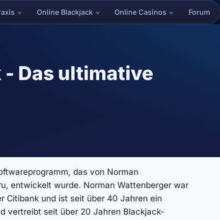
raxis
Online Blackjack
Online Casinos
Forum
 - Das ultimative
s Softwareprogramm, das von Norman
uru, entwickelt wurde. Norman Wattenberger war
r Citibank und ist seit über 40 Jahren ein
d vertreibt seit über 20 Jahren Blackjack-