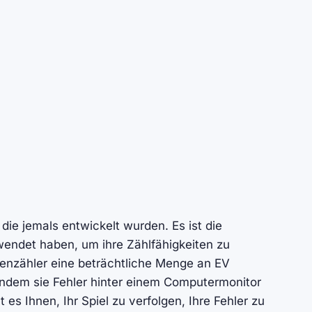
 die jemals entwickelt wurden. Es ist die
wendet haben, um ihre Zählfähigkeiten zu
tenzähler eine beträchtliche Menge an EV
 indem sie Fehler hinter einem Computermonitor
es Ihnen, Ihr Spiel zu verfolgen, Ihre Fehler zu