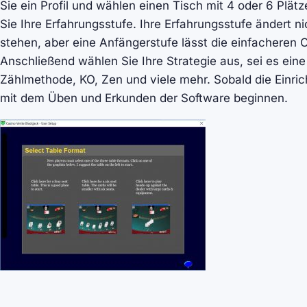
Sie ein Profil und wählen einen Tisch mit 4 oder 6 Plä
Sie Ihre Erfahrungsstufe. Ihre Erfahrungsstufe ändert n
stehen, aber eine Anfängerstufe lässt die einfacheren O
Anschließend wählen Sie Ihre Strategie aus, sei es ein
Zählmethode, KO, Zen und viele mehr. Sobald die Einri
mit dem Üben und Erkunden der Software beginnen.