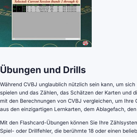
Übungen und Drills
Während CVBJ unglaublich nützlich sein kann, um sich 
spielen und das Zählen, das Schätzen der Karten und 
mit den Berechnungen von CVBJ vergleichen, um Ihre 
aus den einzigartigen Lernkarten, dem Ablagefach, d
Mit den Flashcard-Übungen können Sie Ihre Zählsystem-
Spiel- oder Drillfehler, die berühmte 18 oder einen bel