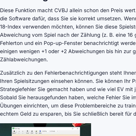
Diese Funktion macht CVBJ allein schon den Preis wert. 
die Software dafür, dass Sie sie korrekt umsetzen. Wenn
18-Index verwenden möchten, können Sie diese Spielstra
Abweichung vom Spiel nach der Zählung (z. B. eine 16 g
Fehlerton und ein Pop-up-Fenster benachrichtigt werden.
einigen wenigen +1 oder +2 Abweichungen bis hin zur
Zählabweichungen.
Zusätzlich zu den Fehlerbenachrichtigungen steht Ihnen
Ihren Spielsitzungen einsehen können. Sie können Ihr 
Strategiefehler Sie gemacht haben und wie viel EV mit 
Sobald Sie herausgefunden haben, welche Fehler Sie 
Übungen einrichten, um diese Problembereiche zu traini
echtem Geld zu ersparen, bis Sie schließlich bereit für 