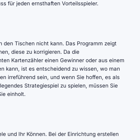
s für jeden ernsthaften Vorteilsspieler.
an den Tischen nicht kann. Das Programm zeigt
en, diese zu korrigieren. Da die
ten Kartenzähler einen Gewinner oder aus einem
en kann, ist es entscheidend zu wissen, wo man
en irreführend sein, und wenn Sie hoffen, es als
legendes Strategiespiel zu spielen, müssen Sie
ie einholt.
le und Ihr Können. Bei der Einrichtung erstellen