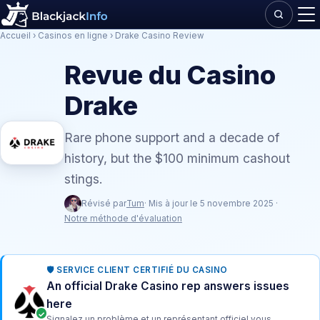
Accueil
›
Casinos en ligne
› Drake Casino Review
Revue du Casino
Drake
Rare phone support and a decade of
history, but the $100 minimum cashout
stings.
Révisé par
Tum
· Mis à jour le 5 novembre 2025 ·
Notre méthode d'évaluation
🛡 SERVICE CLIENT CERTIFIÉ DU CASINO
An official Drake Casino rep answers issues
here
✓
Signalez un problème et un représentant officiel vous