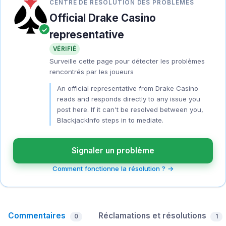
CENTRE DE RÉSOLUTION DES PROBLÈMES
Official Drake Casino
✓
representative
VÉRIFIÉ
Surveille cette page pour détecter les problèmes
rencontrés par les joueurs
An official representative from Drake Casino
reads and responds directly to any issue you
post here. If it can't be resolved between you,
BlackjackInfo steps in to mediate.
Signaler un problème
Comment fonctionne la résolution ? →
Commentaires
Réclamations et résolutions
0
1