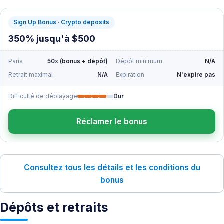
Sign Up Bonus · Crypto deposits
350% jusqu'à $500
Paris
50x (bonus + dépôt)
Dépôt minimum
N/A
Retrait maximal
N/A
Expiration
N'expire pas
Difficulté de déblayage
Dur
Réclamer le bonus
Consultez tous les détails et les conditions du
bonus
Dépôts et retraits