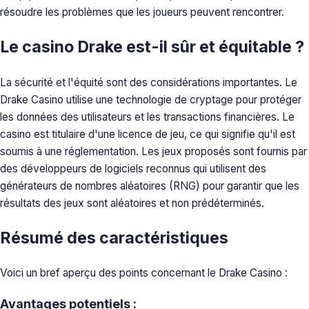
résoudre les problèmes que les joueurs peuvent rencontrer.
Le casino Drake est-il sûr et équitable ?
La sécurité et l'équité sont des considérations importantes. Le
Drake Casino utilise une technologie de cryptage pour protéger
les données des utilisateurs et les transactions financières. Le
casino est titulaire d'une licence de jeu, ce qui signifie qu'il est
soumis à une réglementation. Les jeux proposés sont fournis par
des développeurs de logiciels reconnus qui utilisent des
générateurs de nombres aléatoires (RNG) pour garantir que les
résultats des jeux sont aléatoires et non prédéterminés.
Résumé des caractéristiques
Voici un bref aperçu des points concernant le Drake Casino :
Avantages potentiels :