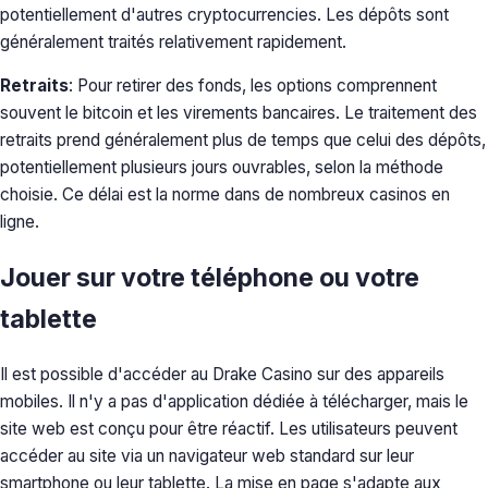
potentiellement d'autres cryptocurrencies. Les dépôts sont
généralement traités relativement rapidement.
Retraits
: Pour retirer des fonds, les options comprennent
souvent le bitcoin et les virements bancaires. Le traitement des
retraits prend généralement plus de temps que celui des dépôts,
potentiellement plusieurs jours ouvrables, selon la méthode
choisie. Ce délai est la norme dans de nombreux casinos en
ligne.
Jouer sur votre téléphone ou votre
tablette
Il est possible d'accéder au Drake Casino sur des appareils
mobiles. Il n'y a pas d'application dédiée à télécharger, mais le
site web est conçu pour être réactif. Les utilisateurs peuvent
accéder au site via un navigateur web standard sur leur
smartphone ou leur tablette. La mise en page s'adapte aux