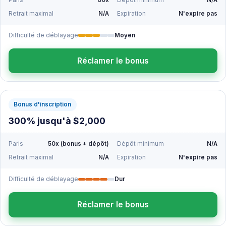
Retrait maximal
N/A
Expiration
N'expire pas
Difficulté de déblayage
Moyen
Réclamer le bonus
Bonus d'inscription
300% jusqu'à $2,000
Paris
50x (bonus + dépôt)
Dépôt minimum
N/A
Retrait maximal
N/A
Expiration
N'expire pas
Difficulté de déblayage
Dur
Réclamer le bonus