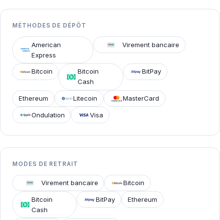
MÉTHODES DE DÉPÔT
American
Virement bancaire
Express
Bitcoin
Bitcoin
BitPay
Cash
Ethereum
Litecoin
MasterCard
Ondulation
Visa
MODES DE RETRAIT
Virement bancaire
Bitcoin
Bitcoin
BitPay
Ethereum
Cash