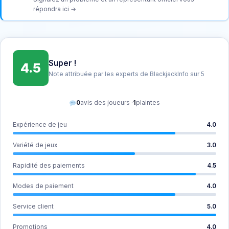
répondra ici
→
Super !
4.5
Note attribuée par les experts de BlackjackInfo sur 5
0
avis des joueurs ·
1
plaintes
Expérience de jeu
4.0
Variété de jeux
3.0
Rapidité des paiements
4.5
Modes de paiement
4.0
Service client
5.0
Promotions
4.0