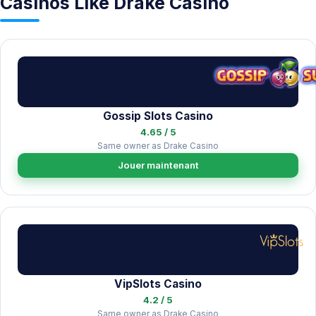
Casinos Like Drake Casino
Gossip Slots Casino
4.65 / 5
Same owner as Drake Casino
Jouer maintenant
VipSlots Casino
4.2 / 5
Same owner as Drake Casino