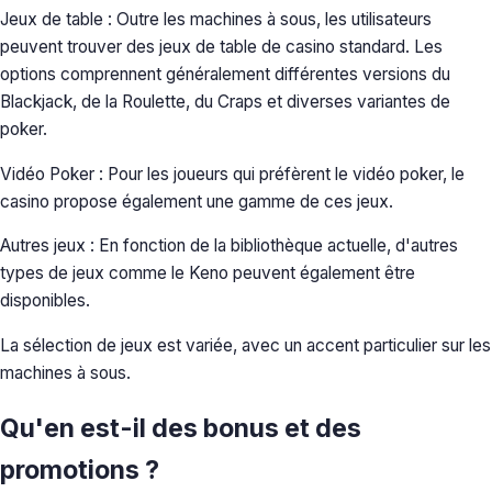
Jeux de table : Outre les machines à sous, les utilisateurs
peuvent trouver des jeux de table de casino standard. Les
options comprennent généralement différentes versions du
Blackjack, de la Roulette, du Craps et diverses variantes de
poker.
Vidéo Poker : Pour les joueurs qui préfèrent le vidéo poker, le
casino propose également une gamme de ces jeux.
Autres jeux : En fonction de la bibliothèque actuelle, d'autres
types de jeux comme le Keno peuvent également être
disponibles.
La sélection de jeux est variée, avec un accent particulier sur les
machines à sous.
Qu'en est-il des bonus et des
promotions ?