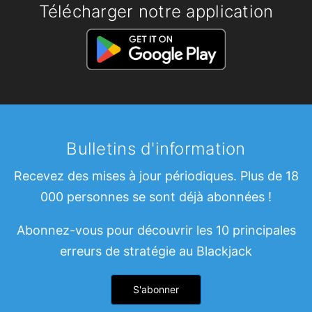
Télécharger notre application
Bulletins d'information
Recevez des mises à jour périodiques. Plus de 18
000 personnes se sont déjà abonnées !
Abonnez-vous pour découvrir les 10 principales
erreurs de stratégie au Blackjack
S'abonner