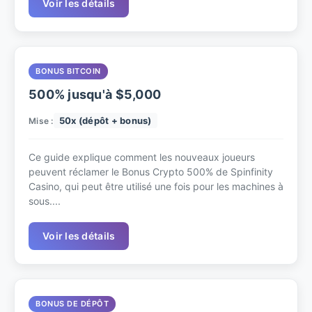
Voir les détails
BONUS BITCOIN
500% jusqu'à $5,000
50x (dépôt + bonus)
Mise :
Ce guide explique comment les nouveaux joueurs
peuvent réclamer le Bonus Crypto 500% de Spinfinity
Casino, qui peut être utilisé une fois pour les machines à
sous....
Voir les détails
BONUS DE DÉPÔT