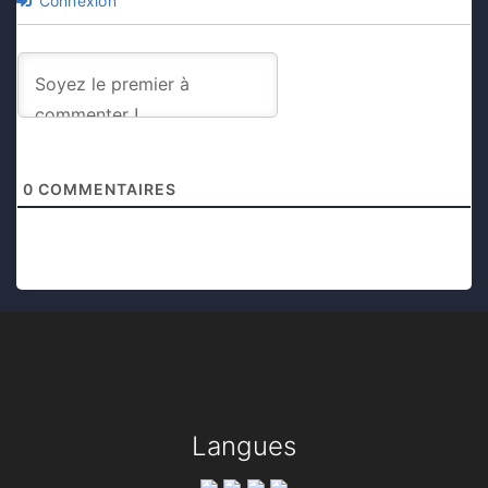
Connexion
0
COMMENTAIRES
Langues