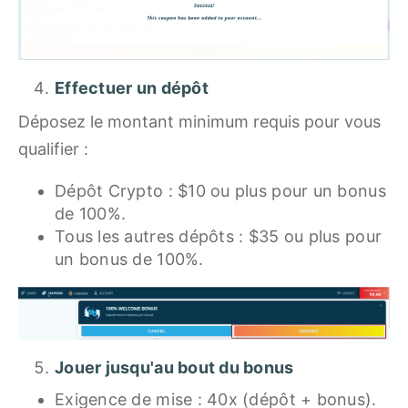
Effectuer un dépôt
Déposez le montant minimum requis pour vous
qualifier :
Dépôt Crypto : $10 ou plus pour un bonus
de 100%.
Tous les autres dépôts : $35 ou plus pour
un bonus de 100%.
Jouer jusqu'au bout du bonus
Exigence de mise : 40x (dépôt + bonus).