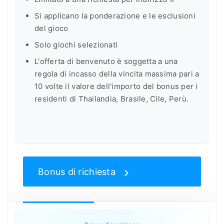
Si applicano la ponderazione e le esclusioni
del gioco
Solo giochi selezionati
L'offerta di benvenuto è soggetta a una
regola di incasso della vincita massima pari a
10 volte il valore dell'importo del bonus per i
residenti di Thailandia, Brasile, Cile, Perù.
Bonus di richiesta