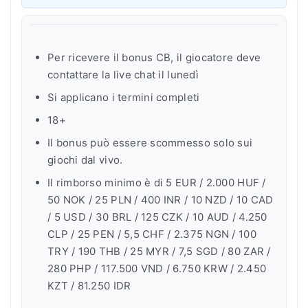
Per ricevere il bonus CB, il giocatore deve
contattare la live chat il lunedì
Si applicano i termini completi
18+
Il bonus può essere scommesso solo sui
giochi dal vivo.
Il rimborso minimo è di 5 EUR / 2.000 HUF /
50 NOK / 25 PLN / 400 INR / 10 NZD / 10 CAD
/ 5 USD / 30 BRL / 125 CZK / 10 AUD / 4.250
CLP / 25 PEN / 5,5 CHF / 2.375 NGN / 100
TRY / 190 THB / 25 MYR / 7,5 SGD / 80 ZAR /
280 PHP / 117.500 VND / 6.750 KRW / 2.450
KZT / 81.250 IDR