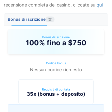
recensione completa del casinò, cliccate su
qui
Bonus di iscrizione
(3)
Bonus di iscrizione
100% fino a $750
Codice bonus
Nessun codice richiesto
Requisiti di puntata
35x (bonus + deposito)