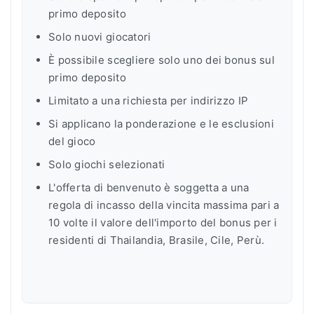
primo deposito
Solo nuovi giocatori
È possibile scegliere solo uno dei bonus sul
primo deposito
Limitato a una richiesta per indirizzo IP
Si applicano la ponderazione e le esclusioni
del gioco
Solo giochi selezionati
L'offerta di benvenuto è soggetta a una
regola di incasso della vincita massima pari a
10 volte il valore dell'importo del bonus per i
residenti di Thailandia, Brasile, Cile, Perù.