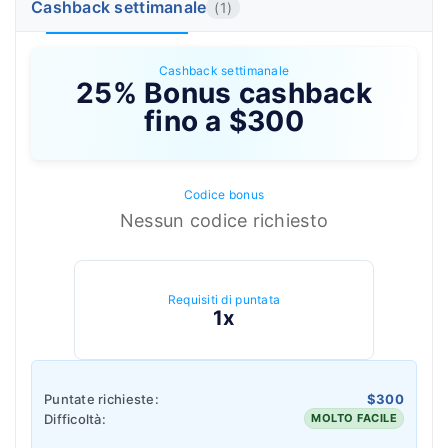
Cashback settimanale
(1)
Cashback settimanale
25% Bonus cashback
fino a $300
Codice bonus
Nessun codice richiesto
Requisiti di puntata
1x
Puntate richieste:
$300
Difficoltà:
MOLTO FACILE