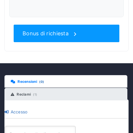
Bonus di richiesta
Recensioni
(0)
Reclami
(1)
Accesso