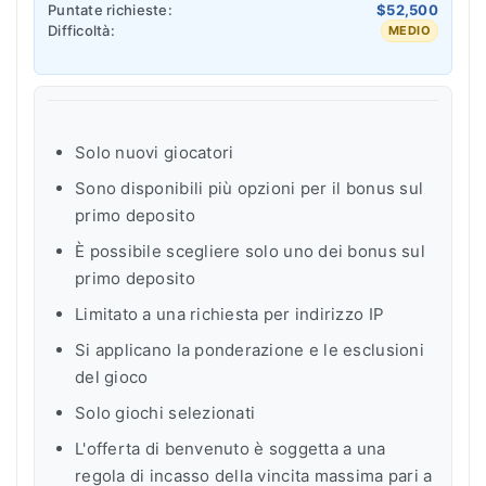
Puntate richieste:
$52,500
Difficoltà:
MEDIO
Solo nuovi giocatori
Sono disponibili più opzioni per il bonus sul
primo deposito
È possibile scegliere solo uno dei bonus sul
primo deposito
Limitato a una richiesta per indirizzo IP
Si applicano la ponderazione e le esclusioni
del gioco
Solo giochi selezionati
L'offerta di benvenuto è soggetta a una
regola di incasso della vincita massima pari a