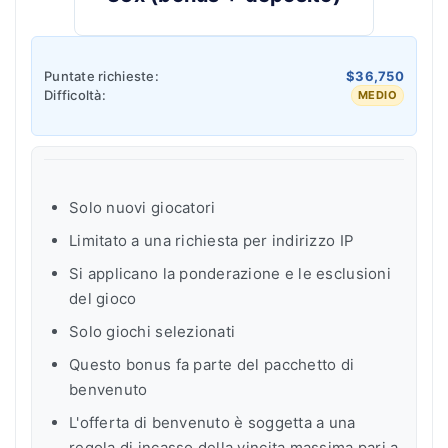
Puntate richieste:
$36,750
Difficoltà:
MEDIO
Solo nuovi giocatori
Limitato a una richiesta per indirizzo IP
Si applicano la ponderazione e le esclusioni
del gioco
Solo giochi selezionati
Questo bonus fa parte del pacchetto di
benvenuto
L'offerta di benvenuto è soggetta a una
regola di incasso della vincita massima pari a