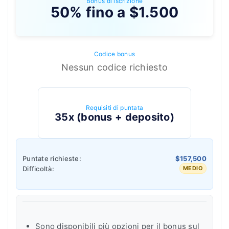
Bonus di iscrizione
50% fino a $1.500
Codice bonus
Nessun codice richiesto
Requisiti di puntata
35x (bonus + deposito)
Puntate richieste:
$157,500
Difficoltà:
MEDIO
Sono disponibili più opzioni per il bonus sul