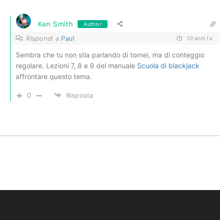
Ken Smith
Author
Rispondi a
Paul
10 anni fa
Sembra che tu non stia parlando di tornei, ma di conteggio
regolare. Lezioni 7, 8 e 9 del manuale
Scuola di blackjack
affrontare questo tema.
0
Risposta