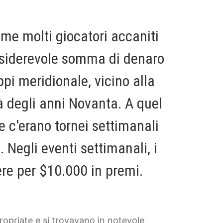
ome molti giocatori accaniti
onsiderevole somma di denaro
pi meridionale, vicino alla
à degli anni Novanta. A quel
e c'erano tornei settimanali
 Negli eventi settimanali, i
re per $10.000 in premi.
ropriate e si trovavano in notevole