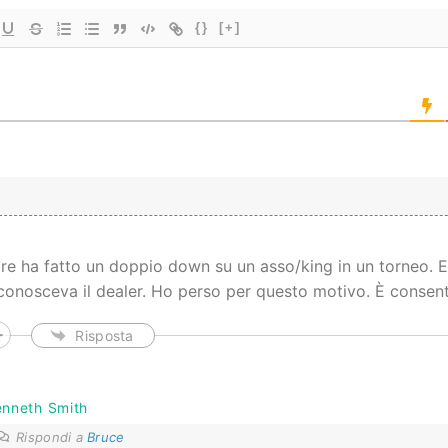
{}
[+]
re ha fatto un doppio down su un asso/king in un torneo. E
 conosceva il dealer. Ho perso per questo motivo. È consent
Risposta
enneth Smith
Rispondi a
Bruce