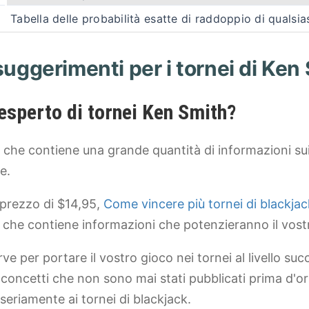
Tabella delle probabilità esatte di raddoppio di qualsia
 suggerimenti per i tornei di Ken
l'esperto di tornei Ken Smith?
o che contiene una grande quantità di informazioni sui
e.
 prezzo di $14,95,
Come vincere più tornei di blackjac
 che contiene informazioni che potenzieranno il vost
e per portare il vostro gioco nei tornei al livello su
lti concetti che non sono mai stati pubblicati prima d'o
 seriamente ai tornei di blackjack.