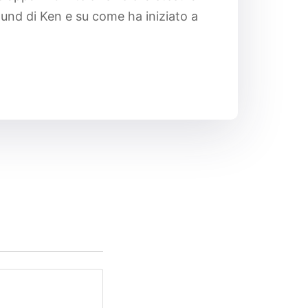
ground di Ken e su come ha iniziato a