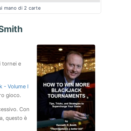
si mano di 2 carte
 Smith
 tornei e
k - Volume I
ro gioco.
ccessivo. Con
ra, questo è