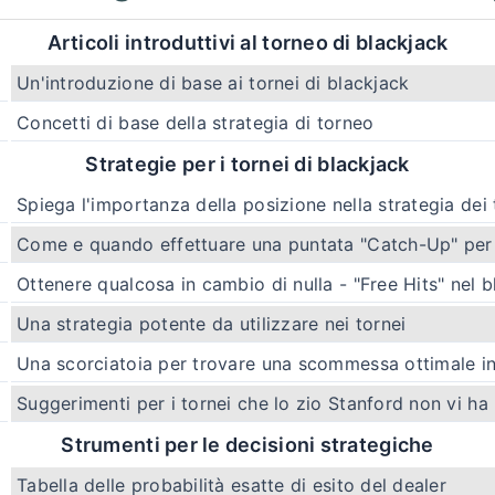
Articoli introduttivi al torneo di blackjack
Un'introduzione di base ai tornei di blackjack
Concetti di base della strategia di torneo
Strategie per i tornei di blackjack
Spiega l'importanza della posizione nella strategia dei 
Come e quando effettuare una puntata "Catch-Up" per 
Ottenere qualcosa in cambio di nulla - "Free Hits" nel 
Una strategia potente da utilizzare nei tornei
Una scorciatoia per trovare una scommessa ottimale in
Suggerimenti per i tornei che lo zio Stanford non vi ha
Strumenti per le decisioni strategiche
Tabella delle probabilità esatte di esito del dealer