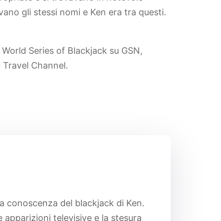
vano gli stessi nomi e Ken era tra questi.
le World Series of Blackjack su GSN,
u Travel Channel.
a conoscenza del blackjack di Ken.
apparizioni televisive e la stesura