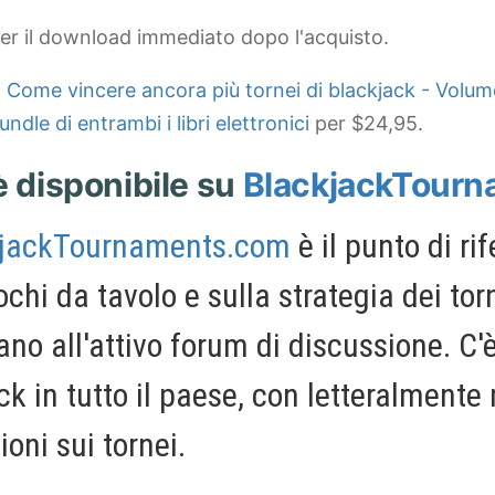
 per il download immediato dopo l'acquisto.
:
Come vincere ancora più tornei di blackjack - Volume
undle di entrambi i libri elettronici
per $24,95.
è disponibile su
BlackjackTour
kjackTournaments.com
è il punto di ri
ochi da tavolo e sulla strategia dei torn
no all'attivo forum di discussione. C'
ck in tutto il paese, con letteralmente 
oni sui tornei.