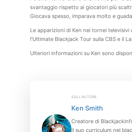
svantaggio rispetto ai giocatori più scalt
Giocava spesso, imparava molto e guad
Le apparizioni di Ken nei tornei televisiv
l'Ultimate Blackjack Tour sulla CBS e il 
Ulteriori informazioni su Ken sono dispon
SULL'AUTORE
Ken Smith
Creatore di Blackjackin
Il suo curriculum nel bl