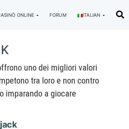
CASINÒ ONLINE
FORUM
ITALIAN
CK
offrono uno dei migliori valori
ompetono tra loro e non contro
gio imparando a giocare
kjack