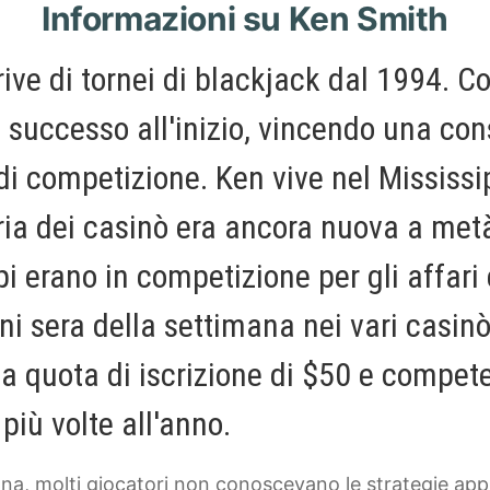
Informazioni su Ken Smith
ive di tornei di blackjack dal 1994. C
to successo all'inizio, vincendo una c
di competizione. Ken vive nel Mississip
tria dei casinò era ancora nuova a met
i erano in competizione per gli affari 
i sera della settimana nei vari casinò.
a quota di iscrizione di $50 e compete
più volte all'anno.
ona, molti giocatori non conoscevano le strategie app