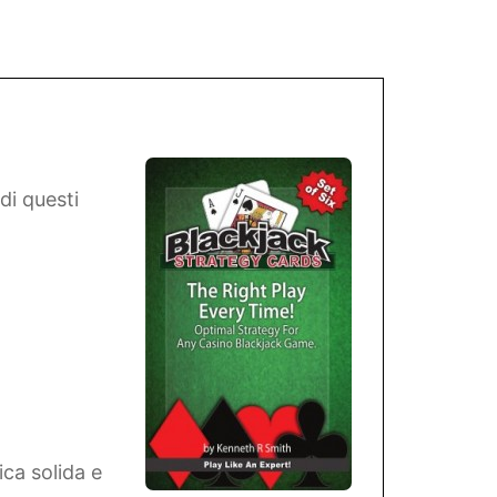
di questi
ica solida e