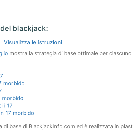
 del blackjack:
Visualizza le istruzioni
glio
mostra la strategia di base ottimale per ciascuno 
17
17 morbido
7
17 morbido
i i 17
 un 17 morbido
 di base di BlackjackInfo.com ed è realizzata in plast