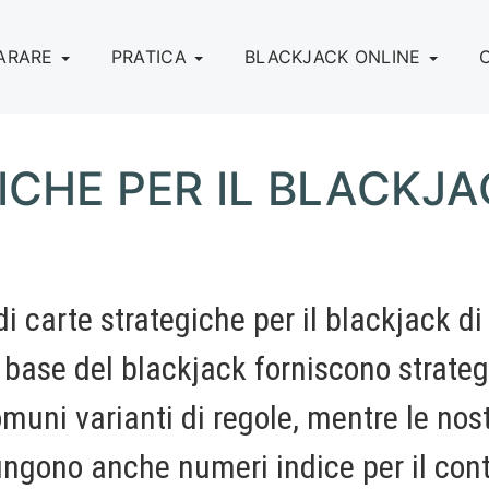
ARARE
PRATICA
BLACKJACK ONLINE
CHE PER IL BLACKJA
di carte strategiche per il blackjack di
di base del blackjack forniscono strate
omuni varianti di regole, mentre le nost
ngono anche numeri indice per il conte