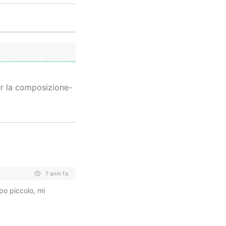
per la composizione-
7 anni fa
ppo piccolo, mi