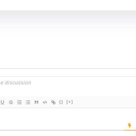
{}
[+]