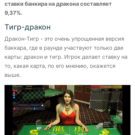
ставки банкира на дракона составляет
9,37%.
Тигр-дракон
Дракон-Тигр - это очень упрощенная версия
баккара, где в раунде участвуют только две
карты: дракон и тигр. Игрок делает ставку на
то, какая карта, по его мнению, окажется
выше.