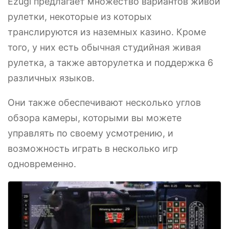
Ezugi предлагает множество вариантов живой
рулетки, некоторые из которых
транслируются из наземных казино. Кроме
того, у них есть обычная студийная живая
рулетка, а также авторулетка и поддержка 6
различных языков.
Они также обеспечивают несколько углов
обзора камеры, которыми вы можете
управлять по своему усмотрению, и
возможность играть в несколько игр
одновременно.