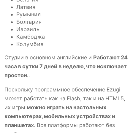
Латвия
Румыния
Болгария
Израиль
Камбоджа
Колумбия
Студии в основном английские и
Работают 24
часа в сутки 7 дней в неделю, что исключает
простои.
.
Поскольку программное обеспечение Ezugi
может работать как на Flash, так и на HTML5,
их игры
можно играть на настольных
компьютерах, мобильных устройствах и
планшетах
. Все платформы работают без