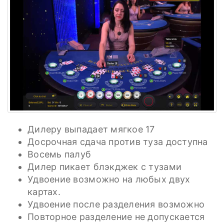
Дилеру выпадает мягкое 17
Досрочная сдача против туза доступна
Восемь палуб
Дилер пикает блэкджек с тузами
Удвоение возможно на любых двух
картах.
Удвоение после разделения возможно
Повторное разделение не допускается