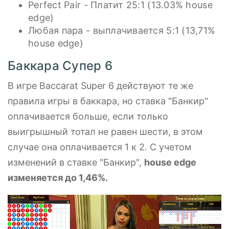
Perfect Pair - Платит 25:1 (13.03% house
edge)
Любая пара - выплачивается 5:1 (13,71%
house edge)
Баккара Супер 6
В игре Baccarat Super 6 действуют те же
правила игры в баккара, но ставка "Банкир"
оплачивается больше, если только
выигрышный тотал не равен шести, в этом
случае она оплачивается 1 к 2. С учетом
изменений в ставке "Банкир",
house edge
изменяется до 1,46%.