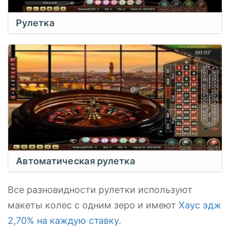
Рулетка
Автоматическая рулетка
Все разновидности рулетки используют
макеты колес с одним зеро и имеют
Хаус эдж
2,70% на каждую ставку
.