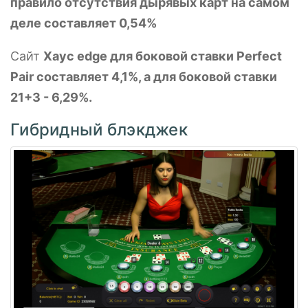
правило отсутствия дырявых карт на самом
деле составляет 0,54%
Сайт
Хаус edge для боковой ставки Perfect
Pair составляет 4,1%, а для боковой ставки
21+3 - 6,29%.
Гибридный блэкджек