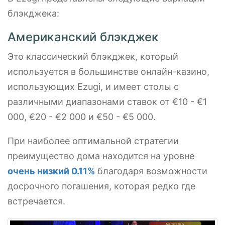
блэкджека:
Американский блэкджек
Это классический блэкджек, который
используется в большинстве онлайн-казино,
использующих Ezugi, и имеет столы с
различными диапазонами ставок от €10 - €1
000, €20 - €2 000 и €50 - €5 000.
При наиболее оптимальной стратегии
преимущество дома находится на уровне
очень низкий 0.11%
благодаря возможности
досрочного погашения, которая редко где
встречается.