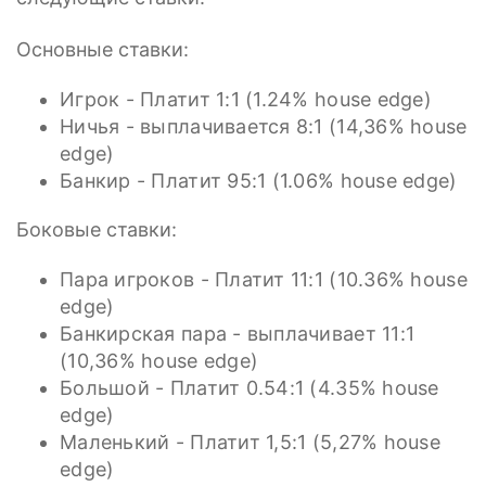
Основные ставки:
Игрок - Платит 1:1 (1.24% house edge)
Ничья - выплачивается 8:1 (14,36% house
edge)
Банкир - Платит 95:1 (1.06% house edge)
Боковые ставки:
Пара игроков - Платит 11:1 (10.36% house
edge)
Банкирская пара - выплачивает 11:1
(10,36% house edge)
Большой - Платит 0.54:1 (4.35% house
edge)
Маленький - Платит 1,5:1 (5,27% house
edge)