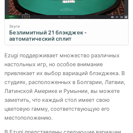
Эзуги
Безлимитный 21 блэкджек -
автоматический сплит
Ezugi поддерживает множество различных
настольных игр, но особое внимание
привлекает их выбор вариаций блэкджека. В
студиях, расположенных в Болгарии, Латвии,
Латинской Америке и Румынии, вы можете
заметить, что каждый стол имеет свою
цветовую гамму, соответствующую его
местоположению.
В Ezugi представлены следующие вариации