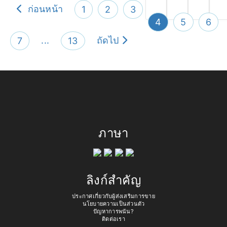
ก่อนหน้า
1
2
3
4
5
6
...
ถัดไป
7
13
ภาษา
ลิงก์สำคัญ
ประกาศเกี่ยวกับผู้ส่งเสริมการขาย
นโยบายความเป็นส่วนตัว
ปัญหาการพนัน?
ติดต่อเรา