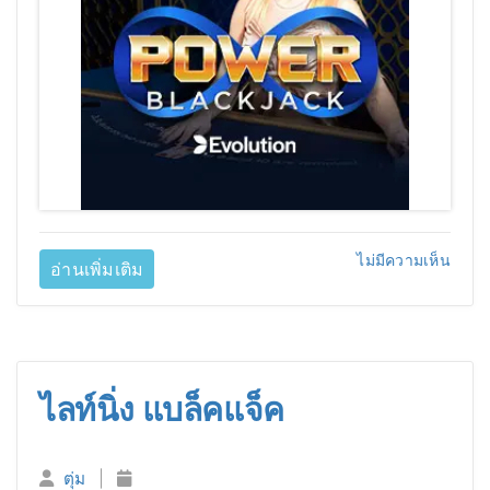
ไม่มีความเห็น
อ่านเพิ่มเติม
ไลท์นิ่ง แบล็คแจ็ค
ตุ่ม
|