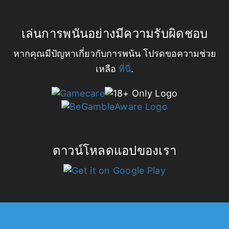
เล่นการพนันอย่างมีความรับผิดชอบ
หากคุณมีปัญหาเกี่ยวกับการพนัน โปรดขอความช่วย
เหลือ
ที่นี่
.
ดาวน์โหลดแอปของเรา