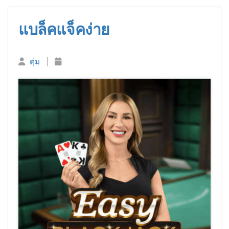
แบล็คแจ็คง่าย
ตุ่ม
|