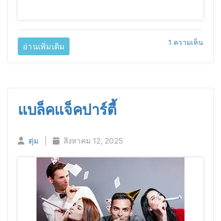
1 ความเห็น
อ่านเพิ่มเติม
แบล็คแจ็คปาร์ตี้
ตุ่ม
|
สิงหาคม 12, 2025