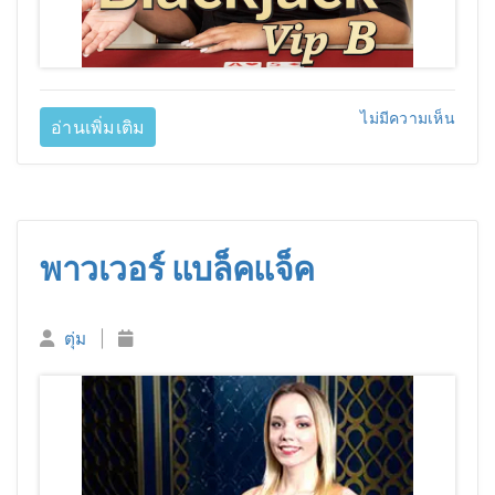
ไม่มีความเห็น
อ่านเพิ่มเติม
พาวเวอร์ แบล็คแจ็ค
ตุ่ม
|