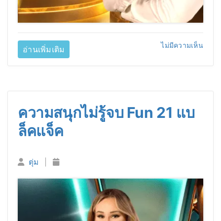
ไม่มีความเห็น
อ่านเพิ่มเติม
ความสนุกไม่รู้จบ Fun 21 แบ
ล็คแจ็ค
ตุ่ม
|