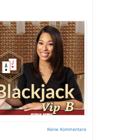
Keine Kommentare