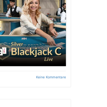
Keine Kommentare