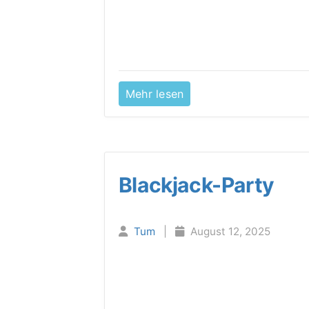
Mehr lesen
Blackjack-Party
Tum
|
August 12, 2025